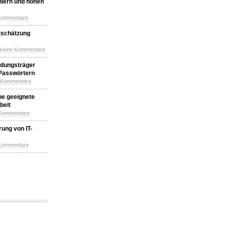
hlern und hohen
Kommentare
tschätzung
 keine Kommentare
idungsträger
 Passwörtern
e Kommentare
ne geeignete
beit
 Kommentare
ung von IT-
 Kommentare