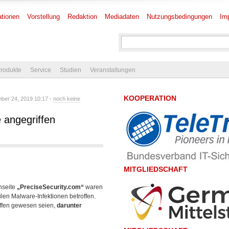
tionen
Vorstellung
Redaktion
Mediadaten
Nutzungsbedingungen
Im
rodukte
Service
Studien
Veranstaltungen
KOOPERATION
ber 24, 2019 10:17 -
noch keine
 angegriffen
MITGLIEDSCHAFT
nseite
„PreciseSecurity.com“
waren
ilen Malware-Infektionen betroffen.
offen gewesen seien,
darunter