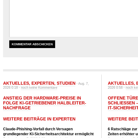
AKTUELLES
,
EXPERTEN
,
STUDIEN
AKTUELLES
,
- Aug. 7,
2026 0:18 -
noch keine Kommentare
2026 0:58 -
noch ke
ANSTIEG DER HARDWARE-PREISE IN
OFFENE TÜRE
FOLGE KI-GETRIEBENER HALBLEITER-
SCHLIESSEN –
NACHFRAGE
T-SICHERHEI
WEITERE BEITRÄGE IN EXPERTEN
WEITERE BEI
Claude-Phishing-Vorfall durch Versagen
6 Ratschläge zur
grundlegender KI-Sicherheitsarchitektur ermöglicht
Zeiten erhöhter 