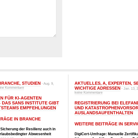
BRANCHE
,
STUDIEN
AKTUELLES
,
A
,
EXPERTEN
,
S
- Aug. 9,
ine Kommentare
WICHTIGE ADRESSEN
- Jan. 13, 
keine Kommentare
N FÜR KI-AGENTEN
 DAS SANS INSTITUTE GIBT I
REGISTRIERUNG BEI ELEFAND
TSTEAMS EMPFEHLUNGEN
UND KATASTROPHENVORSOR
AUSLANDSAUFENTHALTEN
TRÄGE IN BRANCHE
WEITERE BEITRÄGE IN SERVI
 Sicherung der Resilienz auch in
urlaubsbedingter Abwesenheit
DigiCert-Umfrage: Manuelle Zertifi