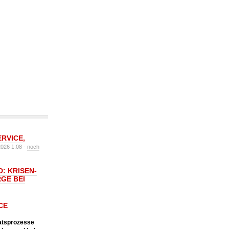
ERVICE
,
2026 1:08 -
noch
: KRISEN-
GE BEI
CE
katsprozesse