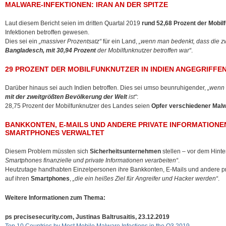
MALWARE-INFEKTIONEN: IRAN AN DER SPITZE
Laut diesem Bericht seien im dritten Quartal 2019
rund 52,68 Prozent der Mobil
Infektionen betroffen gewesen.
Dies sei ein
„massiver Prozentsatz“
für ein Land,
„wenn man bedenkt, dass die zwe
Bangladesch, mit 30,94 Prozent
der Mobilfunknutzer betroffen war“
.
29 PROZENT DER MOBILFUNKNUTZER IN INDIEN ANGEGRIFFE
Darüber hinaus sei auch Indien betroffen. Dies sei umso beunruhigender,
„wenn 
mit der zweitgrößten Bevölkerung der Welt
ist“
:
28,75 Prozent der Mobilfunknutzer des Landes seien
Opfer verschiedener Malw
BANKKONTEN, E-MAILS UND ANDERE PRIVATE INFORMATION
SMARTPHONES VERWALTET
Diesem Problem müssten sich
Sicherheitsunternehmen
stellen – vor dem Hint
Smartphones finanzielle und private Informationen verarbeiten“
.
Heutzutage handhabten Einzelpersonen ihre Bankkonten, E-Mails und andere priv
auf ihren
Smartphones
,
„die ein heißes Ziel für Angreifer und Hacker werden“
.
Weitere Informationen zum Thema:
ps precisesecurity.com, Justinas Baltrusaitis, 23.12.2019