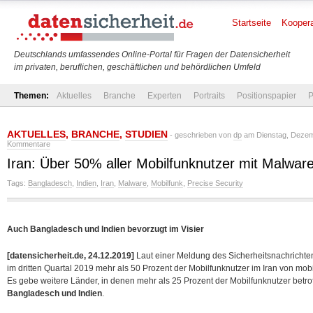
Startseite
Koopera
Deutschlands umfassendes Online-Portal für Fragen der Datensicherheit
im privaten, beruflichen, geschäftlichen und behördlichen Umfeld
Themen:
Aktuelles
Branche
Experten
Portraits
Positionspapier
P
AKTUELLES
,
BRANCHE
,
STUDIEN
- geschrieben von
dp
am Dienstag, Dezem
Kommentare
Iran: Über 50% aller Mobilfunknutzer mit Malware
Tags:
Bangladesch
,
Indien
,
Iran
,
Malware
,
Mobilfunk
,
Precise Security
Auch Bangladesch und Indien bevorzugt im Visier
[datensicherheit.de, 24.12.2019]
Laut einer Meldung des Sicherheitsnachrichte
im dritten Quartal 2019 mehr als 50 Prozent der Mobilfunknutzer im Iran von mob
Es gebe weitere Länder, in denen
mehr als 25 Prozent der Mobilfunknutzer betr
Bangladesch und Indien
.