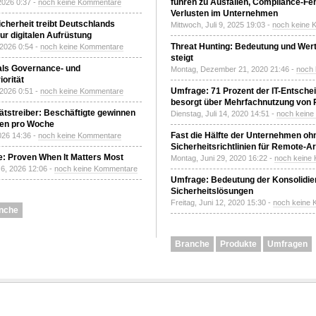
führen zu Ausfällen, Compliance-Fe
2026 0:37 -
noch keine Kommentare
Verlusten im Unternehmen
Sicherheit treibt Deutschlands
Mittwoch, Juli 9, 2025 19:03 -
noch keine 
r digitalen Aufrüstung
Threat Hunting: Bedeutung und Wer
 2026 0:54 -
noch keine Kommentare
steigt
 als Governance- und
Montag, Dezember 21, 2020 21:46 -
noch
orität
Umfrage: 71 Prozent der IT-Entsche
 2026 0:51 -
noch keine Kommentare
besorgt über Mehrfachnutzung von
tätstreiber: Beschäftigte gewinnen
Dienstag, Juli 14, 2020 14:51 -
noch kein
den pro Woche
Fast die Hälfte der Unternehmen oh
2026 14:36 -
noch keine Kommentare
Sicherheitsrichtlinien für Remote-Ar
: Proven When It Matters Most
Montag, Juni 29, 2020 16:22 -
noch keine
6, 2026 12:06 -
noch keine Kommentare
Umfrage: Bedeutung der Konsolidier
Sicherheitslösungen
Freitag, Juni 12, 2020 15:30 -
noch keine
nche
Branche
Produkte
Umfragen