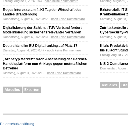
Freitag, August 7, 2026 0:03 -
noch keine Kommentare
Sonntag, August 9, 
Reges Interesse am 4. KI-Tag der Wirtschaft des
Existenzielle IT-
Landes Brandenburg
Krankenhäuser zu
Donnerstag, August 6, 2026 8:53 -
noch keine Kommentare
Samstag, August 8,
Digitalisierung der Schiene: TÜV-Verband fordert
Zutrittskontrolle
Modernisierung sicherheitsrelevanter Verfahren
Cybersecurity-Pri
Donnerstag, August 6, 2026 0:37 -
noch keine Kommentare
Samstag, August 8,
Deutschland im EU-Digitalranking auf Platz 17
KI als Produktivi
bis zu acht Stun
Dienstag, August 4, 2026 0:47 -
noch keine Kommentare
Freitag, August 7, 
„Archetyp Market“: Nach Abschaltung der Darknet-
Handelsplattform nun Anklage gegen mutmaßlichen
NIS-2 Compliance
Betreiber
Donnerstag, August 
Dienstag, August 4, 2026 0:12 -
noch keine Kommentare
Aktuelles
Bra
Aktuelles
Experten
Datenschutzerklärung