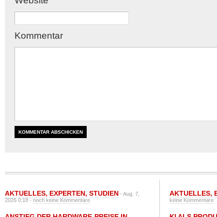
Website
Kommentar
AKTUELLES
,
EXPERTEN
,
STUDIEN
AKTUELLES
,
- Aug. 7,
2026 0:18 -
noch keine Kommentare
keine Kommentare
ANSTIEG DER HARDWARE-PREISE IN
KI ALS PROD