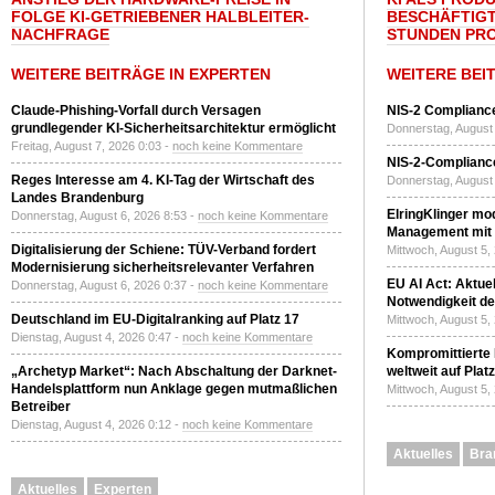
FOLGE KI-GETRIEBENER HALBLEITER-
BESCHÄFTIGT
NACHFRAGE
STUNDEN PR
WEITERE BEITRÄGE IN EXPERTEN
WEITERE BEI
Claude-Phishing-Vorfall durch Versagen
NIS-2 Compliance
grundlegender KI-Sicherheitsarchitektur ermöglicht
Donnerstag, August 
Freitag, August 7, 2026 0:03 -
noch keine Kommentare
NIS-2-Compliance
Reges Interesse am 4. KI-Tag der Wirtschaft des
Donnerstag, August 
Landes Brandenburg
ElringKlinger mod
Donnerstag, August 6, 2026 8:53 -
noch keine Kommentare
Management mit 
Digitalisierung der Schiene: TÜV-Verband fordert
Mittwoch, August 5,
Modernisierung sicherheitsrelevanter Verfahren
EU AI Act: Aktuel
Donnerstag, August 6, 2026 0:37 -
noch keine Kommentare
Notwendigkeit de
Deutschland im EU-Digitalranking auf Platz 17
Mittwoch, August 5,
Dienstag, August 4, 2026 0:47 -
noch keine Kommentare
Kompromittierte
„Archetyp Market“: Nach Abschaltung der Darknet-
weltweit auf Plat
Handelsplattform nun Anklage gegen mutmaßlichen
Mittwoch, August 5,
Betreiber
Dienstag, August 4, 2026 0:12 -
noch keine Kommentare
Aktuelles
Bra
Aktuelles
Experten