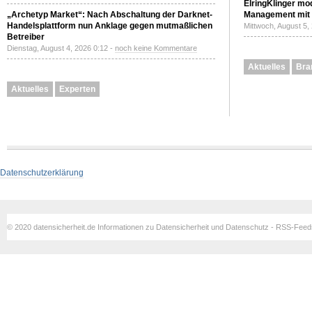
ElringKlinger mod
„Archetyp Market“: Nach Abschaltung der Darknet-
Management mit 
Handelsplattform nun Anklage gegen mutmaßlichen
Mittwoch, August 5,
Betreiber
Dienstag, August 4, 2026 0:12 -
noch keine Kommentare
Aktuelles
Bra
Aktuelles
Experten
Datenschutzerklärung
© 2020 datensicherheit.de Informationen zu Datensicherheit und Datenschutz - RSS-Fee