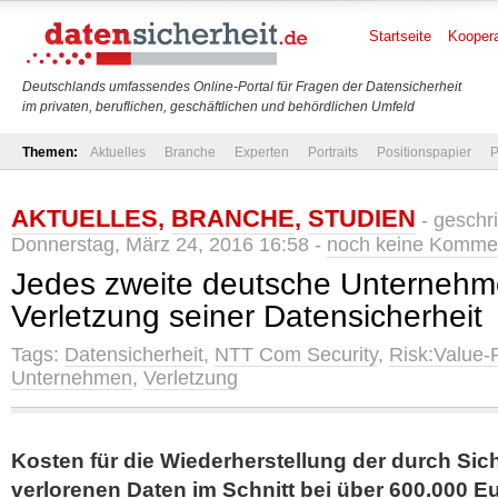
Startseite
Koopera
Deutschlands umfassendes Online-Portal für Fragen der Datensicherheit
im privaten, beruflichen, geschäftlichen und behördlichen Umfeld
Themen:
Aktuelles
Branche
Experten
Portraits
Positionspapier
P
AKTUELLES
,
BRANCHE
,
STUDIEN
- geschr
Donnerstag, März 24, 2016 16:58 -
noch keine Komme
Jedes zweite deutsche Unternehm
Verletzung seiner Datensicherheit
Tags:
Datensicherheit
,
NTT Com Security
,
Risk:Value-
Unternehmen
,
Verletzung
Kosten für die Wiederherstellung der durch Sic
verlorenen Daten im Schnitt bei über 600.000 E