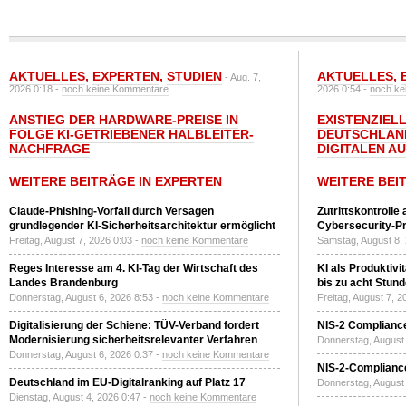
AKTUELLES
,
EXPERTEN
,
STUDIEN
AKTUELLES
,
- Aug. 7,
2026 0:18 -
noch keine Kommentare
2026 0:54 -
noch ke
ANSTIEG DER HARDWARE-PREISE IN
EXISTENZIELL
FOLGE KI-GETRIEBENER HALBLEITER-
DEUTSCHLAN
NACHFRAGE
DIGITALEN A
WEITERE BEITRÄGE IN EXPERTEN
WEITERE BEI
Claude-Phishing-Vorfall durch Versagen
Zutrittskontrolle
grundlegender KI-Sicherheitsarchitektur ermöglicht
Cybersecurity-Pri
Freitag, August 7, 2026 0:03 -
noch keine Kommentare
Samstag, August 8,
Reges Interesse am 4. KI-Tag der Wirtschaft des
KI als Produktivi
Landes Brandenburg
bis zu acht Stun
Donnerstag, August 6, 2026 8:53 -
noch keine Kommentare
Freitag, August 7, 
Digitalisierung der Schiene: TÜV-Verband fordert
NIS-2 Compliance
Modernisierung sicherheitsrelevanter Verfahren
Donnerstag, August 
Donnerstag, August 6, 2026 0:37 -
noch keine Kommentare
NIS-2-Compliance
Deutschland im EU-Digitalranking auf Platz 17
Donnerstag, August 
Dienstag, August 4, 2026 0:47 -
noch keine Kommentare