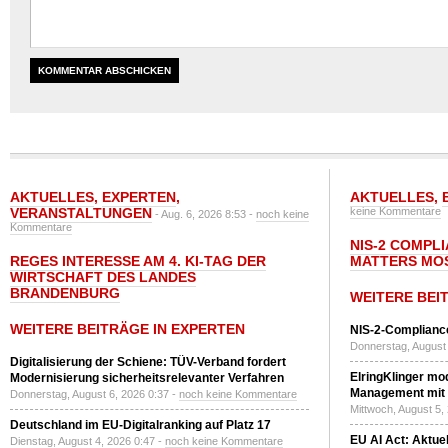
AKTUELLES
,
EXPERTEN
,
AKTUELLES
,
VERANSTALTUNGEN
keine Kommentare
- Aug. 6, 2026 8:53 -
noch keine
Kommentare
NIS-2 COMPL
REGES INTERESSE AM 4. KI-TAG DER
MATTERS MO
WIRTSCHAFT DES LANDES
BRANDENBURG
WEITERE BEI
WEITERE BEITRÄGE IN EXPERTEN
NIS-2-Compliance
Donnerstag, August 
Digitalisierung der Schiene: TÜV-Verband fordert
ElringKlinger mod
Modernisierung sicherheitsrelevanter Verfahren
Management mit 
Donnerstag, August 6, 2026 0:37 -
noch keine Kommentare
Mittwoch, August 5,
Deutschland im EU-Digitalranking auf Platz 17
EU AI Act: Aktuel
Dienstag, August 4, 2026 0:47 -
noch keine Kommentare