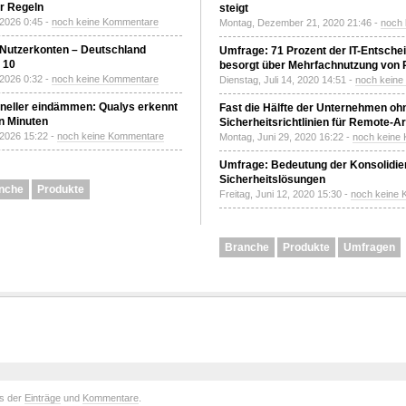
r Regeln
steigt
 2026 0:45 -
noch keine Kommentare
Montag, Dezember 21, 2020 21:46 -
noch
 Nutzerkonten – Deutschland
Umfrage: 71 Prozent der IT-Entsche
z 10
besorgt über Mehrfachnutzung von
 2026 0:32 -
noch keine Kommentare
Dienstag, Juli 14, 2020 14:51 -
noch kein
neller eindämmen: Qualys erkennt
Fast die Hälfte der Unternehmen oh
n Minuten
Sicherheitsrichtlinien für Remote-Ar
 2026 15:22 -
noch keine Kommentare
Montag, Juni 29, 2020 16:22 -
noch keine
Umfrage: Bedeutung der Konsolidier
Sicherheitslösungen
nche
Produkte
Freitag, Juni 12, 2020 15:30 -
noch keine
Branche
Produkte
Umfragen
ds der
Einträge
und
Kommentare
.