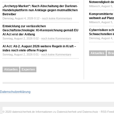
Notwendigkeit de
„Archetyp Market“: Nach Abschaltung der Darknet-
Mittwoch, August 5,
Handelsplattform nun Anklage gegen mutmaßlichen
Kompromittierte
Betreiber
weltweit auf Plat
Dienstag, August 4, 2026 0:12 -
noch keine Kommentare
Mittwoch, August 5,
Entwicklung zur verlässlichen
Cyberrisiken sch
Geschäftstechnologie: KI-Kennzeichnung gemäß EU
Schwachstellen i
AI Act erst der Anfang
Dienstag, August 4,
Sonntag, August 2, 2026 0:02 -
noch keine Kommentare
AI Act: Ab 2. August 2026 weitere Regeln in Kraft –
indes noch viele offene Fragen
Aktuelles
Bra
Sonntag, August 2, 2026 0:01 -
noch keine Kommentare
Aktuelles
Experten
Datenschutzerklärung
© 2020 datensicherheit.de Informationen zu Datensicherheit und Datenschutz - RSS-Fee