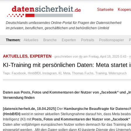
Startseite
Koopera
Deutschlands umfassendes Online-Portal für Fragen der Datensicherheit
im privaten, beruflichen, geschäftlichen und behördlichen Umfeld
Themen:
Aktuelles
Branche
Experten
Portraits
Positionspapier
P
AKTUELLES
,
EXPERTEN
- geschrieben von
dp
am Freitag, April 18, 2025 0:43 -
n
KI-Training mit persönlichen Daten: Meta startet
Tags:
Facebook
,
HmbBfDI
,
Instagram
,
KI
,
Meta
,
Thomas Fuchs
,
Training
,
Widerspruch
Daten aus Posts, Fotos und Kommentaren der Nutzer von „facebook“ und „In
Verwendung finden
[datensicherheit.de, 18.04.2025]
Der
Hamburgische Beauftragte für Datenschu
(HmbBfDI)
weist in seiner aktuellen Stellungnahme darauf hin, dass Meta beabsi
Intelligenz (KI) mit
Posts, Fotos und Kommentaren der Nutzer von „facebook“
Daten aller volljährigen europäischen Nutzer sollen demnach für das Training
eingesetzt werden.
„Mit den Daten sollen dann KI-basierte Dienste des Unterne