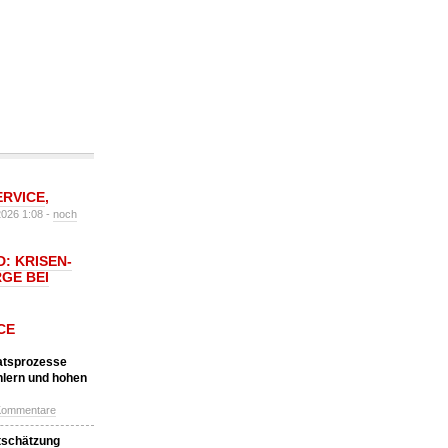
ERVICE
,
2026 1:08 -
noch
: KRISEN-
GE BEI
CE
katsprozesse
hlern und hohen
Kommentare
tschätzung