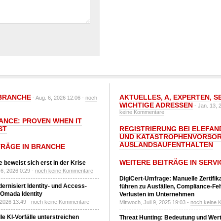
BRANCHE
AKTUELLES
,
A
,
EXPERTEN
,
S
- Aug. 6, 2026 12:06 -
noch
WICHTIGE ADRESSEN
- Jan. 13, 
keine Kommentare
IANCE: PROVEN WHEN IT
ST
REGISTRIERUNG BEI ELEFAND
UND KATASTROPHENVORSOR
AUSLANDSAUFENTHALTEN
TRÄGE IN BRANCHE
WEITERE BEITRÄGE IN SERVI
 beweist sich erst in der Krise
6, 2026 0:29 -
noch keine Kommentare
DigiCert-Umfrage: Manuelle Zertifi
ernisiert Identity- und Access-
führen zu Ausfällen, Compliance-Fe
Omada Identity
Verlusten im Unternehmen
 2026 13:49 -
noch keine Kommentare
Mittwoch, Juli 9, 2025 19:03 -
noch keine 
le KI-Vorfälle unterstreichen
Threat Hunting: Bedeutung und Wer