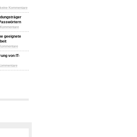
 keine Kommentare
idungsträger
 Passwörtern
e Kommentare
ne geeignete
beit
 Kommentare
ung von IT-
 Kommentare