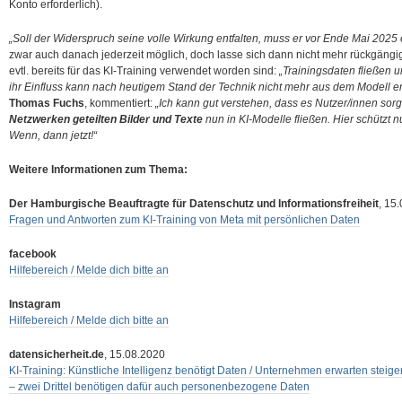
Konto erforderlich).
„Soll der Widerspruch seine volle Wirkung entfalten, muss er vor Ende Mai 2025
zwar auch danach jederzeit möglich, doch lasse sich dann nicht mehr rückgäng
evtl. bereits für das KI-Training verwendet worden sind:
„Trainingsdaten fließen u
ihr Einfluss kann nach heutigem Stand der Technik nicht mehr aus dem Modell en
Thomas Fuchs
, kommentiert:
„Ich kann gut verstehen, dass es Nutzer/innen sorgt
Netzwerken geteilten Bilder und Texte
nun in KI-Modelle fließen. Hier schützt n
Wenn, dann jetzt!“
Weitere Informationen zum Thema:
Der Hamburgische Beauftragte für Datenschutz und Informationsfreiheit
, 15
Fragen und Antworten zum KI-Training von Meta mit persönlichen Daten
facebook
Hilfebereich / Melde dich bitte an
Instagram
Hilfebereich / Melde dich bitte an
datensicherheit.de
, 15.08.2020
KI-Training: Künstliche Intelligenz benötigt Daten / Unternehmen erwarten steig
– zwei Drittel benötigen dafür auch personenbezogene Daten