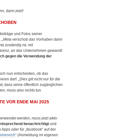
nn, dann jetzt!
SCHOBEN
Beiträge und Fotos seiner
n.
„Meta verschob das Vorhaben dann
a zuständig ist, mit
sparenz, an das Unternehmen gewandt
ch gegen die Verwendung der
sich nun entscheiden, ob das
ieren darf.
„Dies gilt nicht nur für die
, dass seine öffentlich zugänglichen
n, muss also nichts tun.
TE VOR ENDE MAI 2025
erwendet werden, muss jetzt aktiv
ntsprechend benachrichtigt
und
 Apps oder für „facebook“ auf der
febereich“
(Anmeldung im eigenen