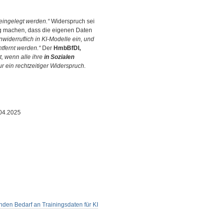
 eingelegt werden.“
Widerspruch sei
ig machen, dass die eigenen Daten
nwiderruflich in KI-Modelle ein, und
tfernt werden.“
Der
HmbBfDI,
, wenn alle ihre
in Sozialen
ur ein rechtzeitiger Widerspruch.
.04.2025
enden Bedarf an Trainingsdaten für KI