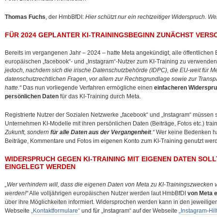
Thomas Fuchs
, der HmbBfDI:
Hier schützt nur ein rechtzeitiger Widerspruch. We
FÜR 2024 GEPLANTER KI-TRAININGSBEGINN ZUNÄCHST VER
Bereits im vergangenen Jahr – 2024 – hatte Meta angekündigt, alle öffentlichen 
europäischen „facebook“- und „Instagram“-Nutzer zum KI-Training zu verwende
jedoch, nachdem sich die irische Datenschutzbehörde (IDPC), die EU-weit für Met
datenschutzrechtlichen Fragen, vor allem zur Rechtsgrundlage sowie zur Tran
hatte.“
Das nun vorliegende Verfahren ermögliche einen
einfacheren Widerspru
persönlichen Daten
für das KI-Training durch Meta.
Registrierte Nutzer der Sozialen Netzwerke „facebook“ und „Instagram“ müssen 
Unternehmen KI-Modelle mit ihren persönlichen Daten (Beiträge, Fotos etc.) train
Zukunft, sondern
für alle Daten aus der Vergangenheit
.“
Wer keine Bedenken hat
Beiträge, Kommentare und Fotos im eigenen Konto zum KI-Training genutzt werde
WIDERSPRUCH GEGEN KI-TRAINING MIT EIGENEN DATEN SOLL
EINGELEGT WERDEN
„Wer verhindern will, dass die eigenen Daten von Meta zu KI-Trainingszwecken v
werden!“
Alle volljährigen europäischen Nutzer werden laut HmbBfDI
von Meta e
über ihre Möglichkeiten informiert. Widersprochen werden kann in den jeweiligen
Webseite
„Kontaktformulare“
und für „Instagram“ auf der Webseite
„Instagram-Hil