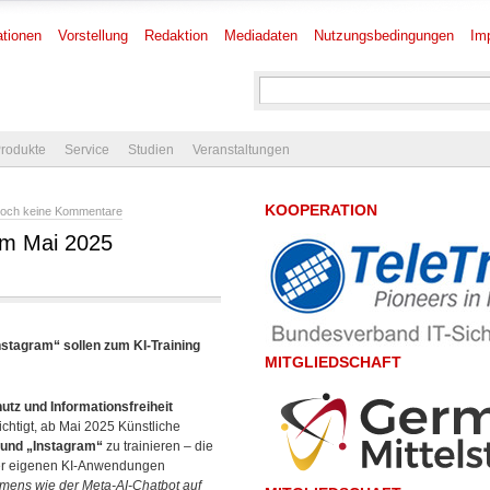
tionen
Vorstellung
Redaktion
Mediadaten
Nutzungsbedingungen
Im
rodukte
Service
Studien
Veranstaltungen
KOOPERATION
och keine Kommentare
 im Mai 2025
stagram“ sollen zum KI-Training
MITGLIEDSCHAFT
tz und Informationsfreiheit
chtigt, ab Mai 2025 Künstliche
 und „Instagram“
zu trainieren – die
 der eigenen KI-Anwendungen
hmens wie der Meta-AI-Chatbot auf