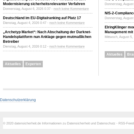
Modernisierung sicherheitsrelevanter Verfahren
Donnerstag, August 
Donnerstag, August 6, 2026 0:37 -
noch keine Kommentare
NIS-2-Compliance
Deutschland im EU-Digitalranking auf Platz 17
Donnerstag, August 
Dienstag, August 4, 2026 0:47 -
noch keine Kommentare
ElringKlinger mod
„Archetyp Market“: Nach Abschaltung der Darknet-
Management mit 
Handelsplattform nun Anklage gegen mutmaßlichen
Mittwoch, August 5,
Betreiber
Dienstag, August 4, 2026 0:12 -
noch keine Kommentare
Aktuelles
Bra
Aktuelles
Experten
Datenschutzerklärung
© 2020 datensicherheit.de Informationen zu Datensicherheit und Datenschutz - RSS-Fee