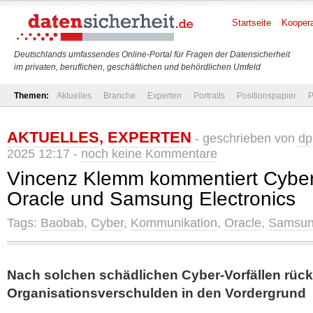
Startseite
Koopera
Deutschlands umfassendes Online-Portal für Fragen der Datensicherheit
im privaten, beruflichen, geschäftlichen und behördlichen Umfeld
Themen:
Aktuelles
Branche
Experten
Portraits
Positionspapier
P
AKTUELLES
,
EXPERTEN
- geschrieben von
dp
2025 12:17 -
noch keine Kommentare
Vincenz Klemm kommentiert Cyberc
Oracle und Samsung Electronics
Tags:
Baobab
,
Cyber
,
Kommunikation
,
Oracle
,
Samsu
Nach solchen schädlichen Cyber-Vorfällen rüc
Organisationsverschulden in den Vordergrund