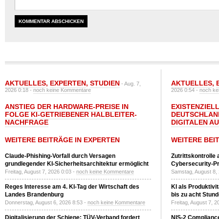
AKTUELLES
,
EXPERTEN
,
STUDIEN
AKTUELLES
,
- Aug. 7,
2026 0:18 -
noch keine Kommentare
2026 0:54 -
noch ke
ANSTIEG DER HARDWARE-PREISE IN
EXISTENZIELL
FOLGE KI-GETRIEBENER HALBLEITER-
DEUTSCHLAN
NACHFRAGE
DIGITALEN A
WEITERE BEITRÄGE IN EXPERTEN
WEITERE BEI
Claude-Phishing-Vorfall durch Versagen
Zutrittskontrolle
grundlegender KI-Sicherheitsarchitektur ermöglicht
Cybersecurity-Pri
Freitag, August 7, 2026 0:03 -
noch keine Kommentare
Samstag, August 8,
Reges Interesse am 4. KI-Tag der Wirtschaft des
KI als Produktivi
Landes Brandenburg
bis zu acht Stun
Donnerstag, August 6, 2026 8:53 -
noch keine Kommentare
Freitag, August 7, 
Digitalisierung der Schiene: TÜV-Verband fordert
NIS-2 Compliance