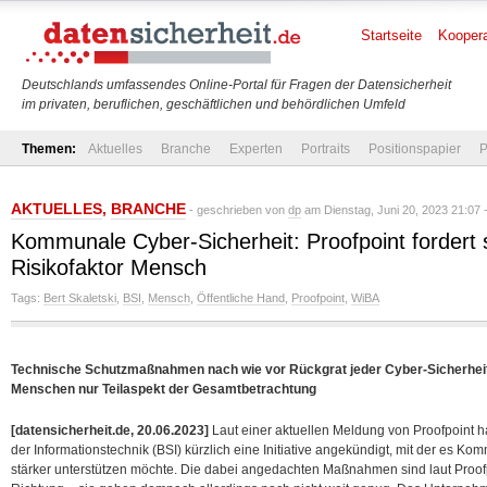
Startseite
Koopera
Deutschlands umfassendes Online-Portal für Fragen der Datensicherheit
im privaten, beruflichen, geschäftlichen und behördlichen Umfeld
Themen:
Aktuelles
Branche
Experten
Portraits
Positionspapier
P
AKTUELLES
,
BRANCHE
- geschrieben von
dp
am Dienstag, Juni 20, 2023 21:07 
Kommunale Cyber-Sicherheit: Proofpoint fordert 
Risikofaktor Mensch
Tags:
Bert Skaletski
,
BSI
,
Mensch
,
Öffentliche Hand
,
Proofpoint
,
WiBA
Technische Schutzmaßnahmen nach wie vor Rückgrat jeder Cyber-Sicherheit
Menschen nur Teilaspekt der Gesamtbetrachtung
[datensicherheit.de, 20.06.2023]
Laut einer aktuellen Meldung von Proofpoint h
der Informationstechnik (BSI) kürzlich eine Initiative angekündigt, mit der es
stärker unterstützen möchte. Die dabei angedachten Maßnahmen sind laut Proofpoi