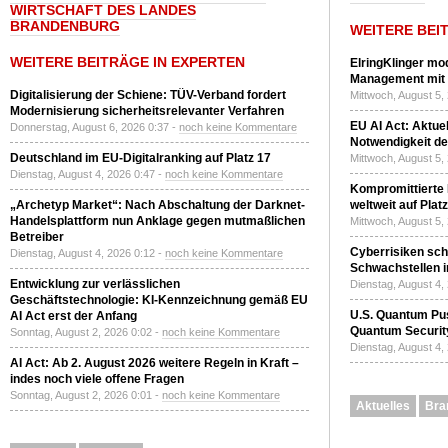
WIRTSCHAFT DES LANDES
BRANDENBURG
WEITERE BEI
WEITERE BEITRÄGE IN EXPERTEN
ElringKlinger mod
Management mit 
Digitalisierung der Schiene: TÜV-Verband fordert
Mittwoch, August 5,
Modernisierung sicherheitsrelevanter Verfahren
EU AI Act: Aktuel
Donnerstag, August 6, 2026 0:37 -
noch keine Kommentare
Notwendigkeit de
Deutschland im EU-Digitalranking auf Platz 17
Mittwoch, August 5,
Dienstag, August 4, 2026 0:47 -
noch keine Kommentare
Kompromittierte
„Archetyp Market“: Nach Abschaltung der Darknet-
weltweit auf Plat
Handelsplattform nun Anklage gegen mutmaßlichen
Mittwoch, August 5,
Betreiber
Cyberrisiken sch
Dienstag, August 4, 2026 0:12 -
noch keine Kommentare
Schwachstellen i
Entwicklung zur verlässlichen
Dienstag, August 4,
Geschäftstechnologie: KI-Kennzeichnung gemäß EU
U.S. Quantum Pus
AI Act erst der Anfang
Quantum Securit
Sonntag, August 2, 2026 0:02 -
noch keine Kommentare
Dienstag, August 4,
AI Act: Ab 2. August 2026 weitere Regeln in Kraft –
indes noch viele offene Fragen
Sonntag, August 2, 2026 0:01 -
noch keine Kommentare
Aktuelles
Bra