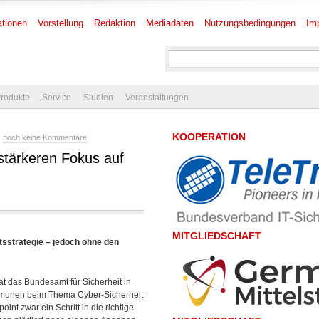
tionen
Vorstellung
Redaktion
Mediadaten
Nutzungsbedingungen
Im
rodukte
Service
Studien
Veranstaltungen
KOOPERATION
-
noch keine Kommentare
stärkeren Fokus auf
MITGLIEDSCHAFT
sstrategie – jedoch ohne den
at das Bundesamt für Sicherheit in
 Kommunen beim Thema Cyber-Sicherheit
nt zwar ein Schritt in die richtige