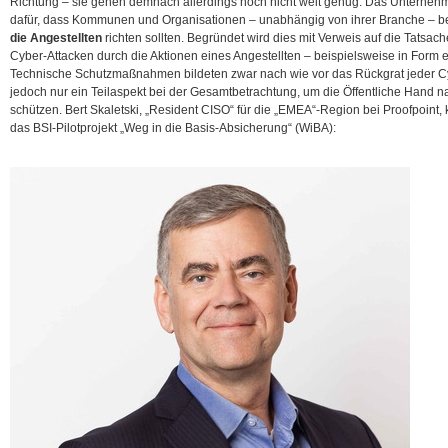
Richtung – sie gehen demnach allerdings noch nicht weit genug. Das Unterneh
dafür, dass Kommunen und Organisationen – unabhängig von ihrer Branche – bei
die Angestellten
richten sollten. Begründet wird dies mit Verweis auf die Tatsa
Cyber-Attacken durch die Aktionen eines Angestellten – beispielsweise in Form e
Technische Schutzmaßnahmen bildeten zwar nach wie vor das Rückgrat jeder Cyb
jedoch nur ein Teilaspekt bei der
Gesamtbetrachtung, um die Öffentliche Hand na
schützen. Bert Skaletski, „Resident CISO“ für die „EMEA“-Region bei Proofpoint
das BSI-Pilotprojekt „Weg in die Basis-Absicherung“ (WiBA):