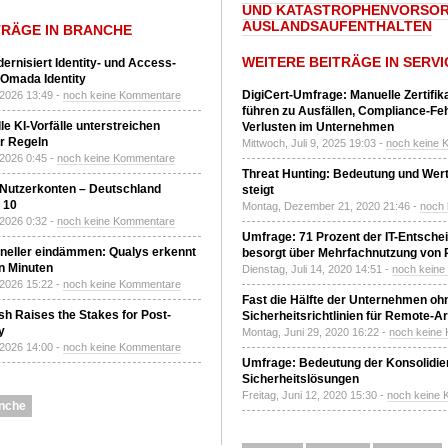
UND KATASTROPHENVORSOR
AUSLANDSAUFENTHALTEN
TRÄGE IN BRANCHE
WEITERE BEITRÄGE IN SERVI
ernisiert Identity- und Access-
Omada Identity
DigiCert-Umfrage: Manuelle Zertifi
 2026 13:49 -
noch keine Kommentare
führen zu Ausfällen, Compliance-Fe
le KI-Vorfälle unterstreichen
Verlusten im Unternehmen
r Regeln
Mittwoch, Juli 9, 2025 19:03 -
noch keine 
 2026 0:45 -
noch keine Kommentare
Threat Hunting: Bedeutung und Wer
 Nutzerkonten – Deutschland
steigt
z 10
Montag, Dezember 21, 2020 21:46 -
noch
 2026 0:32 -
noch keine Kommentare
Umfrage: 71 Prozent der IT-Entsche
neller eindämmen: Qualys erkennt
besorgt über Mehrfachnutzung von
n Minuten
Dienstag, Juli 14, 2020 14:51 -
noch kein
 2026 15:22 -
noch keine Kommentare
Fast die Hälfte der Unternehmen oh
h Raises the Stakes for Post-
Sicherheitsrichtlinien für Remote-Ar
y
Montag, Juni 29, 2020 16:22 -
noch keine
 2026 14:00 -
noch keine Kommentare
Umfrage: Bedeutung der Konsolidier
Sicherheitslösungen
Freitag, Juni 12, 2020 15:30 -
noch keine
nche