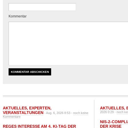
Kommentar
AKTUELLES
,
EXPERTEN
,
AKTUELLES
,
VERANSTALTUNGEN
2026 0:29 -
noch ke
- Aug. 6, 2026 8:53 -
noch keine
Kommentare
NIS-2-COMPLI
REGES INTERESSE AM 4. KI-TAG DER
DER KRISE