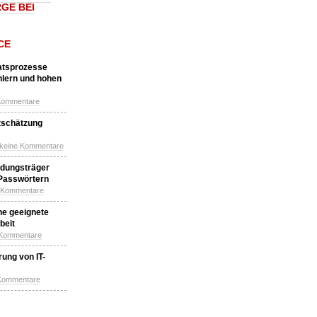
GE BEI
CE
katsprozesse
hlern und hohen
Kommentare
tschätzung
 keine Kommentare
idungsträger
 Passwörtern
e Kommentare
ne geeignete
beit
 Kommentare
ung von IT-
 Kommentare