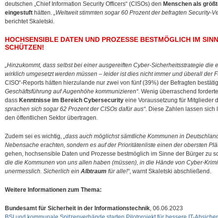
deutschen „Chief Information Security Officers“ (CISOs) den
Menschen als größt
eingestuft
hätten.
„Weltweit stimmten sogar 60 Prozent der befragten Security-V
berichtet Skaletski.
HOCHSENSIBLE DATEN UND PROZESSE BESTMÖGLICH IM SIN
SCHÜTZEN!
„Hinzukommt, dass selbst bei einer ausgereiften Cyber-Sicherheitsstrategie 
wirklich umgesetzt werden müssen – leider ist dies nicht immer und überall der Fa
CISO“-Reports hätten hierzulande nur zwei von fünf (39%) der Befragten bestätig
Geschäftsführung auf Augenhöhe kommunizieren“
. Wenig überraschend forderte
dass
Kenntnisse im Bereich Cybersecurity
eine Voraussetzung für Mitglieder d
sprachen sich sogar 62 Prozent der CISOs dafür aus“
. Diese Zahlen lassen sich 
den öffentlichen Sektor übertragen.
Zudem sei es wichtig,
„dass auch möglichst sämtliche Kommunen in Deutschland 
Nebensache erachten, sondern es auf der Prioritätenliste einen der obersten Plä
gehen, hochsensible Daten und Prozesse bestmöglich im Sinne der Bürger zu s
die die Kommunen von uns allen haben (müssen), in die Hände von Cyber-Krimi
unermesslich. Sicherlich ein
Albtraum
für alle!“
, warnt Skaletski abschließend.
Weitere Informationen zum Thema:
Bundesamt für Sicherheit in der Informationstechnik
, 06.06.2023
BSI und kommunale Spitzenverbände starten Pilotprojekt für bessere IT-Absic