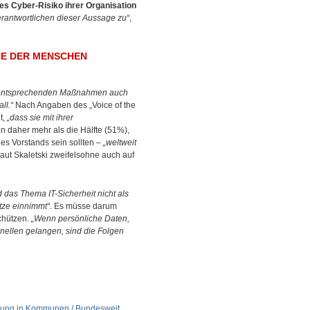
es Cyber-Risiko ihrer Organisation
erantwortlichen dieser Aussage zu“
,
NE DER MENSCHEN
die entsprechenden Maßnahmen auch
ll.“
Nach Angaben des „Voice of the
t,
„dass sie mit ihrer
n daher mehr als die Hälfte (51%),
es Vorstands sein sollten –
„weltweit
laut Skaletski zweifelsohne auch auf
das Thema IT-Sicherheit nicht als
tze einnimmt“
. Es müsse darum
chützen.
„Wenn persönliche Daten,
nellen gelangen, sind die Folgen
herung in Kommunen / Bundesweit