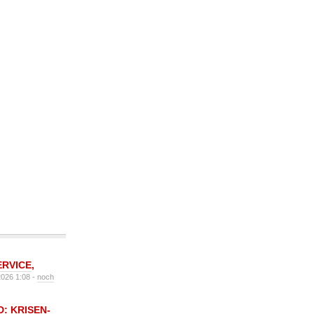
ERVICE
,
2026 1:08 -
noch
: KRISEN-