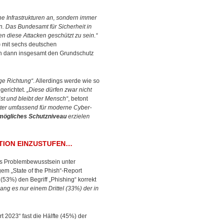
he Infrastrukturen an, sondern immer
. Das Bundesamt für Sicherheit in
n diese Attacken geschützt zu sein.“
)
mit sechs deutschen
en dann insgesamt den Grundschutz
ige Richtung“
. Allerdings werde wie so
gerichtet.
„Diese dürfen zwar nicht
ist und bleibt der Mensch“
, betont
iter umfassend für moderne Cyber-
mögliches Schutzniveau
erzielen
ION EINZUSTUFEN…
s Problembewusstsein unter
gem „State of the Phish“-Report
(53%) den Begriff „Phishing“ korrekt
ang es nur einem Drittel (33%) der in
 2023“ fast die Hälfte (45%) der