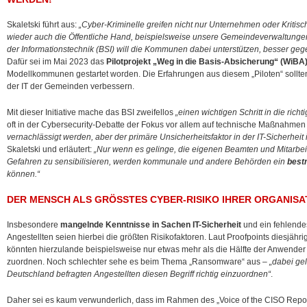
Skaletski führt aus:
„Cyber-Kriminelle greifen nicht nur Unternehmen oder Kritisc
wieder auch die Öffentliche Hand, beispielsweise unsere Gemeindeverwaltungen
der Informationstechnik (BSI) will die Kommunen dabei unterstützen, besser gege
Dafür sei im Mai 2023 das
Pilotprojekt „Weg in die Basis-Absicherung“ (WiBA
Modellkommunen gestartet worden. Die Erfahrungen aus diesem „Piloten“ sollt
der IT der Gemeinden verbessern.
Mit dieser Initiative mache das BSI zweifellos
„einen wichtigen Schritt in die richt
oft in der Cybersecurity-Debatte der Fokus vor allem auf technische Maßnahmen 
vernachlässigt werden, aber der primäre Unsicherheitsfaktor in der IT-Sicherheit 
Skaletski und erläutert:
„Nur wenn es gelinge, die eigenen Beamten und Mitarbe
Gefahren zu sensibilisieren, werden kommunale und andere Behörden ein
best
können.“
DER MENSCH ALS GRÖSSTES CYBER-RISIKO IHRER ORGANISAT
Insbesondere
mangelnde Kenntnisse in Sachen IT-Sicherheit
und ein fehlende
Angestellten seien hierbei die größten Risikofaktoren. Laut Proofpoints diesjähri
könnten hierzulande beispielsweise nur etwas mehr als die Hälfte der Anwender 
zuordnen. Noch schlechter sehe es beim Thema „Ransomware“ aus –
„dabei gel
Deutschland befragten Angestellten diesen Begriff richtig einzuordnen“
.
Daher sei es kaum verwunderlich, dass im Rahmen des „Voice of the CISO Report