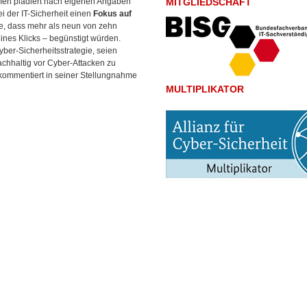
men plädiert nach eigenen Angaben
MITGLIEDSCHAFT
 der IT-Sicherheit einen
Fokus auf
che, dass mehr als neun von zehn
ines Klicks – begünstigt würden.
er-Sicherheitsstrategie, seien
chhaltig vor Cyber-Attacken zu
, kommentiert in seiner Stellungnahme
MULTIPLIKATOR