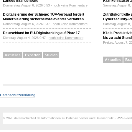
Landes Brandenburg
Krankenhäuser zu
Donnerstag, August 6, 2026 8:53 -
noch keine Kommentare
Samstag, August 8,
Digitalisierung der Schiene: TÜV-Verband fordert
Zutrittskontrolle
Modernisierung sicherheitsrelevanter Verfahren
Cybersecurity-Pri
Donnerstag, August 6, 2026 0:37 -
noch keine Kommentare
Samstag, August 8,
Deutschland im EU-Digitalranking auf Platz 17
KI als Produktivi
bis zu acht Stun
Dienstag, August 4, 2026 0:47 -
noch keine Kommentare
Freitag, August 7, 
Aktuelles
Experten
Studien
Aktuelles
Bra
Datenschutzerklärung
© 2020 datensicherheit.de Informationen zu Datensicherheit und Datenschutz - RSS-Fee