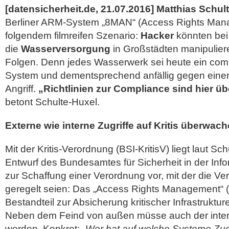
[datensicherheit.de, 21.07.2016]
Matthias Schul
Berliner ARM-System „8MAN“ (Access Rights Mana
folgendem filmreifen Szenario:
Hacker
könnten bei
die
Wasserversorgung
in Großstädten manipulier
Folgen.
Denn jedes Wasserwerk sei heute ein comp
System und dementsprechend anfällig gegen einen 
Angriff.
„Richtlinien zur Compliance sind hier ü
betont Schulte-Huxel.
Externe wie interne Zugriffe auf Kritis überwach
Mit der Kritis-Verordnung (BSI-KritisV) liegt laut Sch
Entwurf des Bundesamtes für Sicherheit in der Info
zur Schaffung einer Verordnung vor, mit der die Ver
geregelt seien: Das „Access Rights Management“ (
Bestandteil zur Absicherung kritischer Infrastruktur
Neben dem Feind von außen müsse auch der interne 
werden. Konkret:
„Wer hat auf welche Systeme Zugr