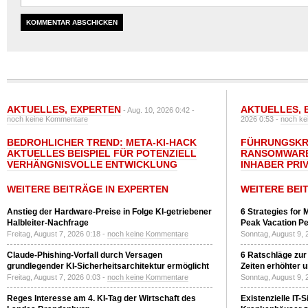
AKTUELLES
,
EXPERTEN
AKTUELLES
,
- Aug. 10, 2026 0:42 -
noch keine Kommentare
2026 0:53 -
noch ke
BEDROHLICHER TREND: META-KI-HACK
FÜHRUNGSKRÄ
AKTUELLES BEISPIEL FÜR POTENZIELL
RANSOMWARE
VERHÄNGNISVOLLE ENTWICKLUNG
INHABER PRI
WEITERE BEITRÄGE IN EXPERTEN
WEITERE BEI
Anstieg der Hardware-Preise in Folge KI-getriebener
6 Strategies for 
Halbleiter-Nachfrage
Peak Vacation Pe
Freitag, August 7, 2026 0:18 -
noch keine Kommentare
Sonntag, August 9, 
Claude-Phishing-Vorfall durch Versagen
6 Ratschläge zur
grundlegender KI-Sicherheitsarchitektur ermöglicht
Zeiten erhöhter 
Freitag, August 7, 2026 0:03 -
noch keine Kommentare
Sonntag, August 9, 
Reges Interesse am 4. KI-Tag der Wirtschaft des
Existenzielle IT-