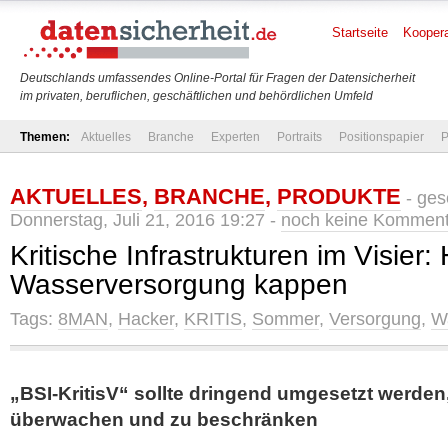
Startseite
Koopera
Deutschlands umfassendes Online-Portal für Fragen der Datensicherheit
im privaten, beruflichen, geschäftlichen und behördlichen Umfeld
Themen:
Aktuelles
Branche
Experten
Portraits
Positionspapier
P
AKTUELLES
,
BRANCHE
,
PRODUKTE
- ges
Donnerstag, Juli 21, 2016 19:27 -
noch keine Kommen
Kritische Infrastrukturen im Visier
Wasserversorgung kappen
Tags:
8MAN
,
Hacker
,
KRITIS
,
Sommer
,
Versorgung
,
W
„BSI-KritisV“ sollte dringend umgesetzt werden
überwachen und zu beschränken