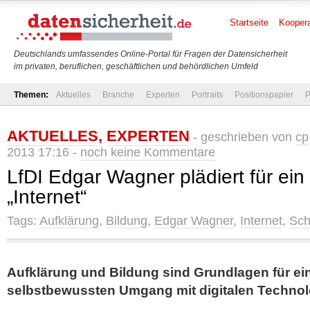
Startseite
Koopera
Deutschlands umfassendes Online-Portal für Fragen der Datensicherheit
im privaten, beruflichen, geschäftlichen und behördlichen Umfeld
Themen:
Aktuelles
Branche
Experten
Portraits
Positionspapier
P
AKTUELLES
,
EXPERTEN
- geschrieben von
cp
2013 17:16 -
noch keine Kommentare
LfDI Edgar Wagner plädiert für ein
„Internet“
Tags:
Aufklärung
,
Bildung
,
Edgar Wagner
,
Internet
,
Sch
Aufklärung und Bildung sind Grundlagen für e
selbstbewussten Umgang mit digitalen Techno