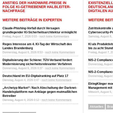
ANSTIEG DER HARDWARE-PREISE IN
EXISTENZIELL
FOLGE KI-GETRIEBENER HALBLEITER-
DEUTSCHLAN
NACHFRAGE
DIGITALEN A
WEITERE BEITRÄGE IN EXPERTEN
WEITERE BEI
Claude-Phishing-Vorfall durch Versagen
Zutrittskontrolle
grundlegender KI-Sicherheitsarchitektur ermöglicht
Cybersecurity-Pri
Freitag, August 7, 2026 0:03 -
noch keine Kommentare
Samstag, August 8,
Reges Interesse am 4. KI-Tag der Wirtschaft des
KI als Produktivi
Landes Brandenburg
bis zu acht Stun
Donnerstag, August 6, 2026 8:53 -
noch keine Kommentare
Freitag, August 7, 
Digitalisierung der Schiene: TÜV-Verband fordert
NIS-2 Compliance
Modernisierung sicherheitsrelevanter Verfahren
Donnerstag, August 
Donnerstag, August 6, 2026 0:37 -
noch keine Kommentare
NIS-2-Compliance
Deutschland im EU-Digitalranking auf Platz 17
Donnerstag, August 
Dienstag, August 4, 2026 0:47 -
noch keine Kommentare
ElringKlinger mod
„Archetyp Market“: Nach Abschaltung der Darknet-
Management mit 
Handelsplattform nun Anklage gegen mutmaßlichen
Mittwoch, August 5,
Betreiber
Dienstag, August 4, 2026 0:12 -
noch keine Kommentare
Aktuelles
Bra