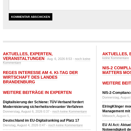
AKTUELLES
,
EXPERTEN
,
AKTUELLES
,
VERANSTALTUNGEN
keine Kommentare
- Aug. 6, 2026 8:53 -
noch keine
Kommentare
NIS-2 COMPL
REGES INTERESSE AM 4. KI-TAG DER
MATTERS MO
WIRTSCHAFT DES LANDES
BRANDENBURG
WEITERE BEI
WEITERE BEITRÄGE IN EXPERTEN
NIS-2-Compliance
Donnerstag, August 
Digitalisierung der Schiene: TÜV-Verband fordert
ElringKlinger mod
Modernisierung sicherheitsrelevanter Verfahren
Management mit 
Donnerstag, August 6, 2026 0:37 -
noch keine Kommentare
Mittwoch, August 5,
Deutschland im EU-Digitalranking auf Platz 17
EU AI Act: Aktuel
Dienstag, August 4, 2026 0:47 -
noch keine Kommentare
Notwendigkeit de