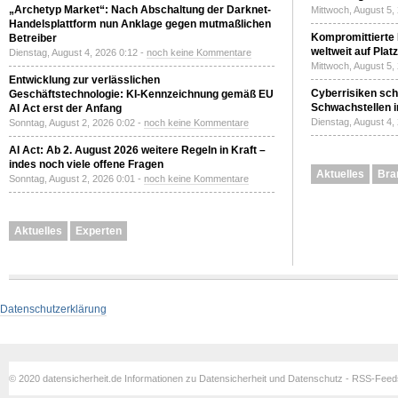
„Archetyp Market“: Nach Abschaltung der Darknet-
Mittwoch, August 5,
Handelsplattform nun Anklage gegen mutmaßlichen
Kompromittierte
Betreiber
weltweit auf Plat
Dienstag, August 4, 2026 0:12 -
noch keine Kommentare
Mittwoch, August 5,
Entwicklung zur verlässlichen
Cyberrisiken sch
Geschäftstechnologie: KI-Kennzeichnung gemäß EU
Schwachstellen i
AI Act erst der Anfang
Dienstag, August 4,
Sonntag, August 2, 2026 0:02 -
noch keine Kommentare
AI Act: Ab 2. August 2026 weitere Regeln in Kraft –
indes noch viele offene Fragen
Aktuelles
Bra
Sonntag, August 2, 2026 0:01 -
noch keine Kommentare
Aktuelles
Experten
Datenschutzerklärung
© 2020 datensicherheit.de Informationen zu Datensicherheit und Datenschutz - RSS-Fee