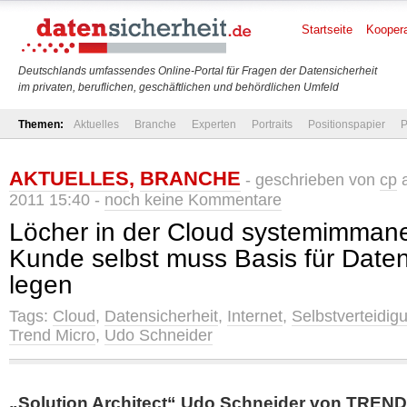
Startseite
Koopera
Deutschlands umfassendes Online-Portal für Fragen der Datensicherheit
im privaten, beruflichen, geschäftlichen und behördlichen Umfeld
Themen:
Aktuelles
Branche
Experten
Portraits
Positionspapier
P
AKTUELLES
,
BRANCHE
- geschrieben von
cp
a
2011 15:40 -
noch keine Kommentare
Löcher in der Cloud systemimman
Kunde selbst muss Basis für Daten
legen
Tags:
Cloud
,
Datensicherheit
,
Internet
,
Selbstverteidig
Trend Micro
,
Udo Schneider
„Solution Architect“ Udo Schneider von TREND 