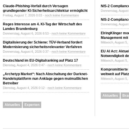
Claude-Phishing-Vorfall durch Versagen
NIS-2 Compliance
grundlegender KI-Sicherheitsarchitektur ermöglicht
Donnerstag, August 
Freitag, August 7, 2026 0:03 -
noch keine Kommentare
NIS-2-Compliance
Reges Interesse am 4. KI-Tag der Wirtschaft des
Donnerstag, August 
Landes Brandenburg
ElringKlinger mod
Donnerstag, August 6, 2026 8:53 -
noch keine Kommentare
Management mit 
Digitalisierung der Schiene: TÜV-Verband fordert
Mittwoch, August 5,
Modernisierung sicherheitsrelevanter Verfahren
EU AI Act: Aktuel
Donnerstag, August 6, 2026 0:37 -
noch keine Kommentare
Notwendigkeit de
Deutschland im EU-Digitalranking auf Platz 17
Mittwoch, August 5,
Dienstag, August 4, 2026 0:47 -
noch keine Kommentare
Kompromittierte
„Archetyp Market“: Nach Abschaltung der Darknet-
weltweit auf Plat
Handelsplattform nun Anklage gegen mutmaßlichen
Mittwoch, August 5,
Betreiber
Dienstag, August 4, 2026 0:12 -
noch keine Kommentare
Aktuelles
Bra
Aktuelles
Experten