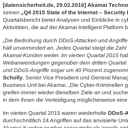
[datensicherheit.de, 29.02.2016]
Akamai Techno
seinen
„Q4 2015 State of the Internet – Security
Quartalsbericht bietet Analysen und Einblicke in cy
Aktivitäten, die auf der Akamai Intelligent Platform
„Die Bedrohung durch DDoS-Attacken und Angrif
hält unvermindert an. Jedes Quartal steigt die Zahl
Akamai-Kunden weiter. Im vierten Quartal 2015 ha
Webanwendungen gegenüber dem dritten Quartal 
und DDoS-Angriffe sogar um 40 Prozent zugeno
Scholly
, Senior Vice President und General Manag
Business Unit bei Akamai. „Die Cyber-Kriminellen 
greifen immer wieder dieselben Ziele an und suc
in dem ihnen die Verteidigung möglicherweise eine 
Im vierten Quartal 2015 waren wiederholte
DDoS-A
durchschnittlich 24 Angriffen auf das anvisierte U
Akamai-Kunden wurden sogar mehr als jeweils ein