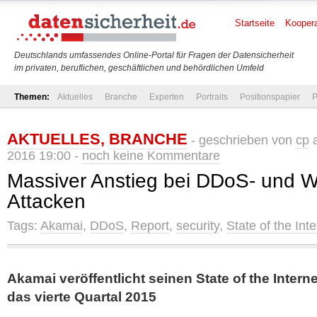
Startseite
Koopera
Deutschlands umfassendes Online-Portal für Fragen der Datensicherheit
im privaten, beruflichen, geschäftlichen und behördlichen Umfeld
Themen:
Aktuelles
Branche
Experten
Portraits
Positionspapier
P
AKTUELLES
,
BRANCHE
- geschrieben von
cp
a
2016 19:00 -
noch keine Kommentare
Massiver Anstieg bei DDoS- und W
Attacken
Tags:
Akamai
,
DDoS
,
Report
,
security
,
State of the Inte
Akamai veröffentlicht seinen State of the Interne
das vierte Quartal 2015