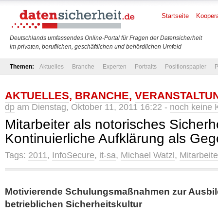
Startseite
Koopera
Deutschlands umfassendes Online-Portal für Fragen der Datensicherheit
im privaten, beruflichen, geschäftlichen und behördlichen Umfeld
Themen:
Aktuelles
Branche
Experten
Portraits
Positionspapier
P
AKTUELLES
,
BRANCHE
,
VERANSTALTU
dp
am Dienstag, Oktober 11, 2011 16:22 -
noch keine
Mitarbeiter als notorisches Sicherhe
Kontinuierliche Aufklärung als 
Tags:
2011
,
InfoSecure
,
it-sa
,
Michael Watzl
,
Mitarbeite
Motivierende Schulungsmaßnahmen zur Ausbil
betrieblichen Sicherheitskultur