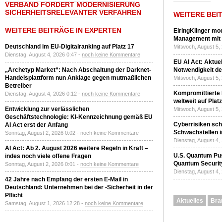
VERBAND FORDERT MODERNISIERUNG
SICHERHEITSRELEVANTER VERFAHREN
WEITERE BEI
WEITERE BEITRÄGE IN EXPERTEN
ElringKlinger mod
Management mit 
Deutschland im EU-Digitalranking auf Platz 17
Mittwoch, August 5,
Dienstag, August 4, 2026 0:47 -
noch keine Kommentare
EU AI Act: Aktuel
„Archetyp Market“: Nach Abschaltung der Darknet-
Notwendigkeit de
Handelsplattform nun Anklage gegen mutmaßlichen
Mittwoch, August 5,
Betreiber
Kompromittierte
Dienstag, August 4, 2026 0:12 -
noch keine Kommentare
weltweit auf Plat
Entwicklung zur verlässlichen
Mittwoch, August 5,
Geschäftstechnologie: KI-Kennzeichnung gemäß EU
Cyberrisiken sch
AI Act erst der Anfang
Schwachstellen i
Sonntag, August 2, 2026 0:02 -
noch keine Kommentare
Dienstag, August 4,
AI Act: Ab 2. August 2026 weitere Regeln in Kraft –
U.S. Quantum Pus
indes noch viele offene Fragen
Quantum Securit
Sonntag, August 2, 2026 0:01 -
noch keine Kommentare
Dienstag, August 4,
42 Jahre nach Empfang der ersten E-Mail in
Deutschland: Unternehmen bei der -Sicherheit in der
Pflicht
Aktuelles
Bra
Samstag, August 1, 2026 12:28 -
noch keine Kommentare