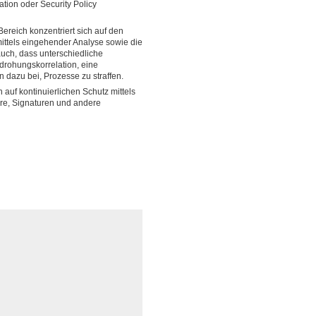
tion oder Security Policy
Bereich konzentriert sich auf den
ttels eingehender Analyse sowie die
auch, dass unterschiedliche
drohungskorrelation, eine
 dazu bei, Prozesse zu straffen.
auf kontinuierlichen Schutz mittels
are, Signaturen und andere