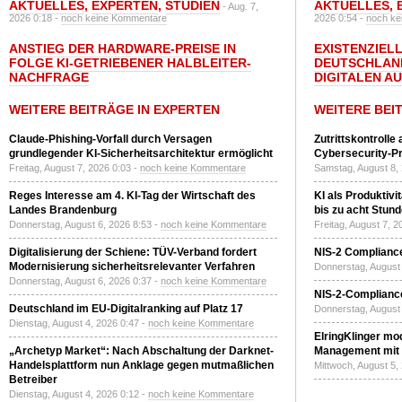
AKTUELLES
,
EXPERTEN
,
STUDIEN
AKTUELLES
,
- Aug. 7,
2026 0:18 -
noch keine Kommentare
2026 0:54 -
noch ke
ANSTIEG DER HARDWARE-PREISE IN
EXISTENZIELL
FOLGE KI-GETRIEBENER HALBLEITER-
DEUTSCHLAN
NACHFRAGE
DIGITALEN A
WEITERE BEITRÄGE IN EXPERTEN
WEITERE BEI
Claude-Phishing-Vorfall durch Versagen
Zutrittskontrolle
grundlegender KI-Sicherheitsarchitektur ermöglicht
Cybersecurity-Pri
Freitag, August 7, 2026 0:03 -
noch keine Kommentare
Samstag, August 8,
Reges Interesse am 4. KI-Tag der Wirtschaft des
KI als Produktivi
Landes Brandenburg
bis zu acht Stun
Donnerstag, August 6, 2026 8:53 -
noch keine Kommentare
Freitag, August 7, 
Digitalisierung der Schiene: TÜV-Verband fordert
NIS-2 Compliance
Modernisierung sicherheitsrelevanter Verfahren
Donnerstag, August 
Donnerstag, August 6, 2026 0:37 -
noch keine Kommentare
NIS-2-Compliance
Deutschland im EU-Digitalranking auf Platz 17
Donnerstag, August 
Dienstag, August 4, 2026 0:47 -
noch keine Kommentare
ElringKlinger mod
„Archetyp Market“: Nach Abschaltung der Darknet-
Management mit 
Handelsplattform nun Anklage gegen mutmaßlichen
Mittwoch, August 5,
Betreiber
Dienstag, August 4, 2026 0:12 -
noch keine Kommentare