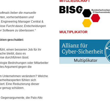
MITGLIEDSCHAFT
oftmals lieber die manuelle
erten, vorhersehbaren und
s Engineering Manager Central &
isse Furcht davor, Entscheidungen
r Software zu überlassen.“
MULTIPLIKATOR
akten geschuldet:
ühl, einen besseren Job für ihr
che bleibt, dass es
ise durchführen lässt.
ologie Bedrohungen oder Mitarbeiter
ales Argument gegen die
t im Unternehmen verändern? Welche
erheitsexperten fühlen sich
ptiert. Eine Reduzierung dieser
tiv genug schützen.
er Gegenargumente, die Palo Alto