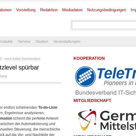
tionen
Vorstellung
Redaktion
Mediadaten
Nutzungsbedingungen
Im
rodukte
Service
Studien
Veranstaltungen
KOOPERATION
3 -
noch keine Kommentare
tzlevel spürbar
mung
MITGLIEDSCHAFT
iner endlos scheinenden
To-do-Liste
rn, Ergebnisse analysieren,
omation
scheint die perfekte Antwort
 zwischen der Automatisierung und
anuellen Steuerung, die menschliche
ck auf die Vor- und Nachteile der