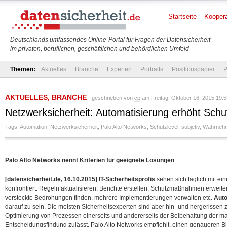
Startseite
Koopera
Deutschlands umfassendes Online-Portal für Fragen der Datensicherheit
im privaten, beruflichen, geschäftlichen und behördlichen Umfeld
Themen:
Aktuelles
Branche
Experten
Portraits
Positionspapier
P
AKTUELLES
,
BRANCHE
- geschrieben von
cp
am Freitag, Oktober 16, 2015 19:5
Netzwerksicherheit: Automatisierung erhöht Schu
Tags:
Automation
,
Netzwerksicherheit
,
Palo Alto Networks
,
Schutzlevel
,
subjetiv
,
Wahrneh
Palo Alto Networks nennt Kriterien für geeignete Lösungen
[datensicherheit.de, 16.10.2015] IT-Sicherheitsprofis
sehen sich täglich mit e
konfrontiert: Regeln aktualisieren, Berichte erstellen, Schutzmaßnahmen erweite
versteckte Bedrohungen finden, mehrere Implementierungen verwalten etc.
Aut
darauf zu sein. Die meisten Sicherheitsexperten sind aber hin- und hergerissen
Optimierung von Prozessen einerseits und andererseits der Beibehaltung der m
Entscheidungsfindung zulässt.
Palo Alto Networks empfiehlt, einen genaueren Bli