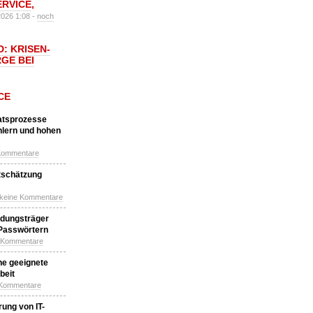
ERVICE
,
2026 1:08 -
noch
: KRISEN-
GE BEI
CE
katsprozesse
hlern und hohen
Kommentare
tschätzung
 keine Kommentare
idungsträger
 Passwörtern
e Kommentare
ne geeignete
beit
 Kommentare
ung von IT-