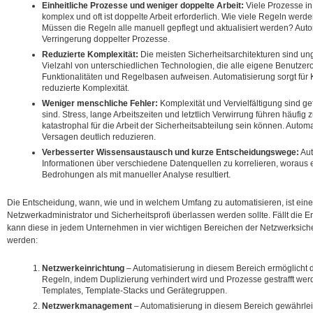
Einheitliche Prozesse und weniger doppelte Arbeit:
Viele Prozesse in
komplex und oft ist doppelte Arbeit erforderlich. Wie viele Regeln werd
Müssen die Regeln alle manuell gepflegt und aktualisiert werden? Automa
Verringerung doppelter Prozesse.
Reduzierte Komplexität:
Die meisten Sicherheitsarchitekturen sind u
Vielzahl von unterschiedlichen Technologien, die alle eigene Benutzer
Funktionalitäten und Regelbasen aufweisen. Automatisierung sorgt für
reduzierte Komplexität.
Weniger menschliche Fehler:
Komplexität und Vervielfältigung sind 
sind. Stress, lange Arbeitszeiten und letztlich Verwirrung führen häufig
katastrophal für die Arbeit der Sicherheitsabteilung sein können. Auto
Versagen deutlich reduzieren.
Verbesserter Wissensaustausch und kurze Entscheidungswege:
Aut
Informationen über verschiedene Datenquellen zu korrelieren, woraus
Bedrohungen als mit manueller Analyse resultiert.
Die Entscheidung, wann, wie und in welchem ​​Umfang zu automatisieren, ist ein
Netzwerkadministrator und Sicherheitsprofi überlassen werden sollte. Fällt die E
kann diese in jedem Unternehmen in vier wichtigen Bereichen der Netzwerksicher
werden:
Netzwerkeinrichtung
– Automatisierung in diesem Bereich ermöglicht d
Regeln, indem Duplizierung verhindert wird und Prozesse gestrafft wer
Templates, Template-Stacks und Gerätegruppen.
Netzwerkmanagement
– Automatisierung in diesem Bereich gewährlei