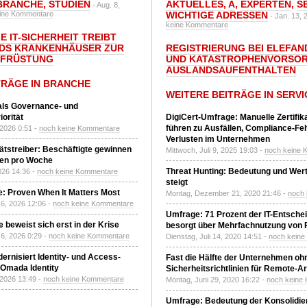
BRANCHE
,
STUDIEN
AKTUELLES
,
A
,
EXPERTEN
,
S
- Aug. 8,
ine Kommentare
WICHTIGE ADRESSEN
- Jan. 13, 
keine Kommentare
E IT-SICHERHEIT TREIBT
DS KRANKENHÄUSER ZUR
REGISTRIERUNG BEI ELEFAND
UFRÜSTUNG
UND KATASTROPHENVORSOR
AUSLANDSAUFENTHALTEN
TRÄGE IN BRANCHE
WEITERE BEITRÄGE IN SERVI
 als Governance- und
orität
DigiCert-Umfrage: Manuelle Zertifi
führen zu Ausfällen, Compliance-Fe
 2026 0:51 -
noch keine Kommentare
Verlusten im Unternehmen
tätstreiber: Beschäftigte gewinnen
Mittwoch, Juli 9, 2025 19:03 -
noch keine 
den pro Woche
Threat Hunting: Bedeutung und Wer
2026 14:36 -
noch keine Kommentare
steigt
: Proven When It Matters Most
Montag, Dezember 21, 2020 21:46 -
noch
6, 2026 12:06 -
noch keine Kommentare
Umfrage: 71 Prozent der IT-Entsche
 beweist sich erst in der Krise
besorgt über Mehrfachnutzung von
6, 2026 0:29 -
noch keine Kommentare
Dienstag, Juli 14, 2020 14:51 -
noch kein
ernisiert Identity- und Access-
Fast die Hälfte der Unternehmen oh
Omada Identity
Sicherheitsrichtlinien für Remote-Ar
 2026 13:49 -
noch keine Kommentare
Montag, Juni 29, 2020 16:22 -
noch keine
Umfrage: Bedeutung der Konsolidier