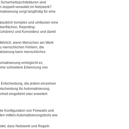
 Sicherheitsarchitekturen sind
en doppelt verwaltet im Netzwerk?
tisierung sorgt langfristig für eine
nglaublich komplex und umfassen eine
oberflächen, Reporting-
 Kohärenz und Konsistenz und damit
gefährlich, wenn Menschen am Werk
 zu menschlichen Fehlern, die
matisierung kann menschliches
omatisierung ermöglicht es,
 eine schnellere Erkennung von
e Entscheidung, die jedem einzelnen
ntscheidung für Automatisierung,
heit eingeführt oder erweitert
ie Konfiguration von Firewalls und
den mittels Automatisierungstools wie
stet, dass Netzwerk und Regeln