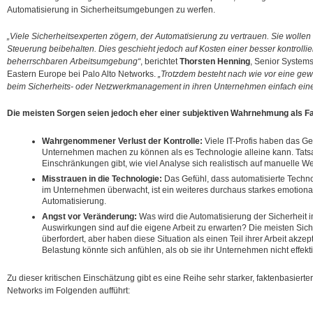
Automatisierung in Sicherheitsumgebungen zu werfen.
„Viele Sicherheitsexperten zögern, der Automatisierung zu vertrauen. Sie wollen 
Steuerung beibehalten. Dies geschieht jedoch auf Kosten einer besser kontrolli
beherrschbaren Arbeitsumgebung“
, berichtet
Thorsten Henning
, Senior System
Eastern Europe bei Palo Alto Networks.
„Trotzdem besteht nach wie vor eine gew
beim Sicherheits- oder Netzwerkmanagement in ihren Unternehmen einfach eine
Die meisten Sorgen seien jedoch eher einer subjektiven Wahrnehmung als F
Wahrgenommener Verlust der Kontrolle:
Viele IT-Profis haben das Gef
Unternehmen machen zu können als es Technologie alleine kann. Tatsa
Einschränkungen gibt, wie viel Analyse sich realistisch auf manuelle We
Misstrauen in die Technologie:
Das Gefühl, dass automatisierte Techn
im Unternehmen überwacht, ist ein weiteres durchaus starkes emotion
Automatisierung.
Angst vor Veränderung:
Was wird die Automatisierung der Sicherhei
Auswirkungen sind auf die eigene Arbeit zu erwarten? Die meisten Sich
überfordert, aber haben diese Situation als einen Teil ihrer Arbeit akze
Belastung könnte sich anfühlen, als ob sie ihr Unternehmen nicht effek
Zu dieser kritischen Einschätzung gibt es eine Reihe sehr starker, faktenbasiert
Networks im Folgenden aufführt: