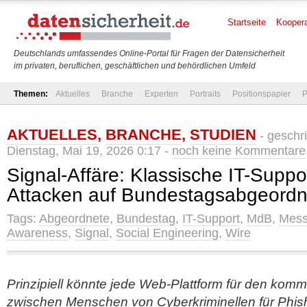
Startseite
Koopera
Deutschlands umfassendes Online-Portal für Fragen der Datensicherheit
im privaten, beruflichen, geschäftlichen und behördlichen Umfeld
Themen:
Aktuelles
Branche
Experten
Portraits
Positionspapier
P
AKTUELLES
,
BRANCHE
,
STUDIEN
- geschr
Dienstag, Mai 19, 2026 0:17 -
noch keine Kommentare
Signal-Affäre: Klassische IT-Suppo
Attacken auf Bundestagsabgeordn
Tags:
Abgeordnete
,
Bundestag
,
IT-Support
,
MdB
,
Mess
Awareness
,
Signal
,
Social Engineering
,
Wire
Prinzipiell könnte jede Web-Plattform für den kom
zwischen Menschen von Cyberkriminellen für Phish