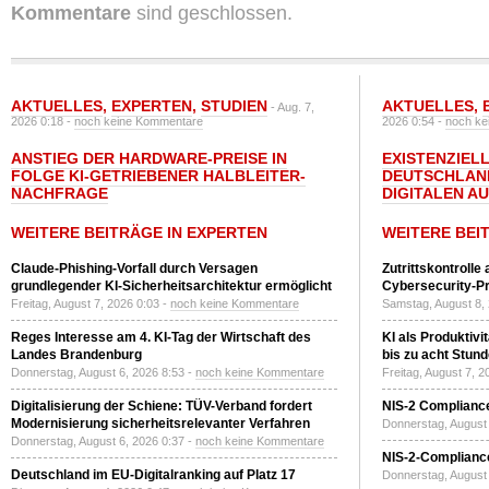
Kommentare
sind geschlossen.
AKTUELLES
,
EXPERTEN
,
STUDIEN
AKTUELLES
,
- Aug. 7,
2026 0:18 -
noch keine Kommentare
2026 0:54 -
noch ke
ANSTIEG DER HARDWARE-PREISE IN
EXISTENZIELL
FOLGE KI-GETRIEBENER HALBLEITER-
DEUTSCHLAN
NACHFRAGE
DIGITALEN A
WEITERE BEITRÄGE IN EXPERTEN
WEITERE BEI
Claude-Phishing-Vorfall durch Versagen
Zutrittskontrolle
grundlegender KI-Sicherheitsarchitektur ermöglicht
Cybersecurity-Pri
Freitag, August 7, 2026 0:03 -
noch keine Kommentare
Samstag, August 8,
Reges Interesse am 4. KI-Tag der Wirtschaft des
KI als Produktivi
Landes Brandenburg
bis zu acht Stun
Donnerstag, August 6, 2026 8:53 -
noch keine Kommentare
Freitag, August 7, 
Digitalisierung der Schiene: TÜV-Verband fordert
NIS-2 Compliance
Modernisierung sicherheitsrelevanter Verfahren
Donnerstag, August 
Donnerstag, August 6, 2026 0:37 -
noch keine Kommentare
NIS-2-Compliance
Deutschland im EU-Digitalranking auf Platz 17
Donnerstag, August 