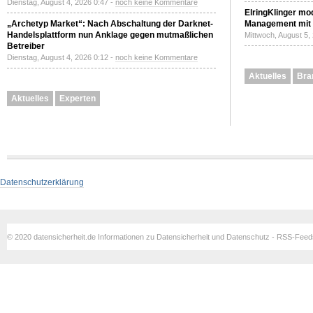
Dienstag, August 4, 2026 0:47 -
noch keine Kommentare
ElringKlinger mod
„Archetyp Market“: Nach Abschaltung der Darknet-
Management mit 
Handelsplattform nun Anklage gegen mutmaßlichen
Mittwoch, August 5,
Betreiber
Dienstag, August 4, 2026 0:12 -
noch keine Kommentare
Aktuelles
Bra
Aktuelles
Experten
Datenschutzerklärung
© 2020 datensicherheit.de Informationen zu Datensicherheit und Datenschutz - RSS-Fee