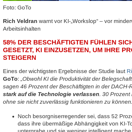
Foto: GoTo
Rich Veldran
warnt vor KI-„Workslop“ – vor minder
Arbeitsinhalten
58% DER BESCHÄFTIGTEN FÜHLEN SIC
GESETZT, KI EINZUSETZEN, UM IHRE P
STEIGERN
Eines der wichtigsten Ergebnisse der Studie laut
R
GoTo
:
„Obwohl KI die Produktivität der Belegschaft
sagen 46 Prozent der Beschäftigten in der DACH-R
stark
auf die Technologie verlassen
. 30 Prozent
ohne sie nicht zuverlässig funktionieren zu können.
Noch besorgniserregender sei, dass 52 Proze
dass ihre übermäßige Abhängigkeit von KI-To
untergrabe und sie weniger intelligent mach