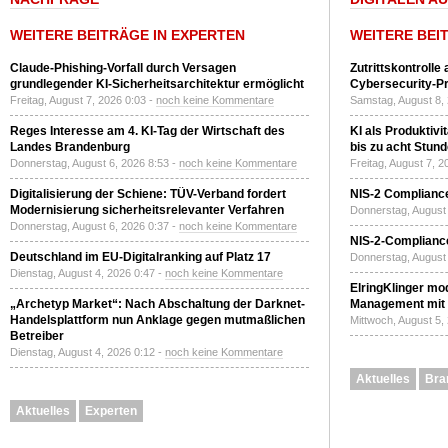
WEITERE BEITRÄGE IN EXPERTEN
WEITERE BEI
Claude-Phishing-Vorfall durch Versagen
Zutrittskontrolle
grundlegender KI-Sicherheitsarchitektur ermöglicht
Cybersecurity-Pri
Freitag, August 7, 2026 0:03 -
noch keine Kommentare
Samstag, August 8,
Reges Interesse am 4. KI-Tag der Wirtschaft des
KI als Produktivi
Landes Brandenburg
bis zu acht Stun
Donnerstag, August 6, 2026 8:53 -
noch keine Kommentare
Freitag, August 7, 
Digitalisierung der Schiene: TÜV-Verband fordert
NIS-2 Compliance
Modernisierung sicherheitsrelevanter Verfahren
Donnerstag, August 
Donnerstag, August 6, 2026 0:37 -
noch keine Kommentare
NIS-2-Compliance
Deutschland im EU-Digitalranking auf Platz 17
Donnerstag, August 
Dienstag, August 4, 2026 0:47 -
noch keine Kommentare
ElringKlinger mod
„Archetyp Market“: Nach Abschaltung der Darknet-
Management mit 
Handelsplattform nun Anklage gegen mutmaßlichen
Mittwoch, August 5,
Betreiber
Dienstag, August 4, 2026 0:12 -
noch keine Kommentare
Aktuelles
Bra
Aktuelles
Experten