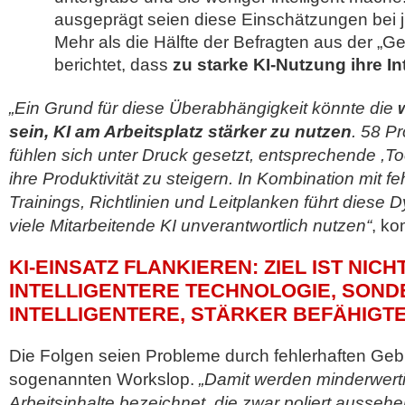
ausgeprägt seien diese Einschätzungen bei 
Mehr als die Hälfte der Befragten aus der „G
berichtet, dass
zu starke KI-Nutzung ihre In
„Ein Grund für diese Überabhängigkeit könnte die
sein, KI am Arbeitsplatz stärker zu nutzen
. 58 P
fühlen sich unter Druck gesetzt, entsprechende ,To
ihre Produktivität zu steigern. In Kombination mit 
Trainings, Richtlinien und Leitplanken führt diese
viele Mitarbeitende KI unverantwortlich nutzen“
, ko
KI-EINSATZ FLANKIEREN: ZIEL IST NICH
INTELLIGENTERE TECHNOLOGIE, SOND
INTELLIGENTERE, STÄRKER BEFÄHIGT
Die Folgen seien Probleme durch fehlerhaften Geb
sogenannten Workslop.
„Damit werden minderwerti
Arbeitsinhalte bezeichnet, die zwar poliert aussehen