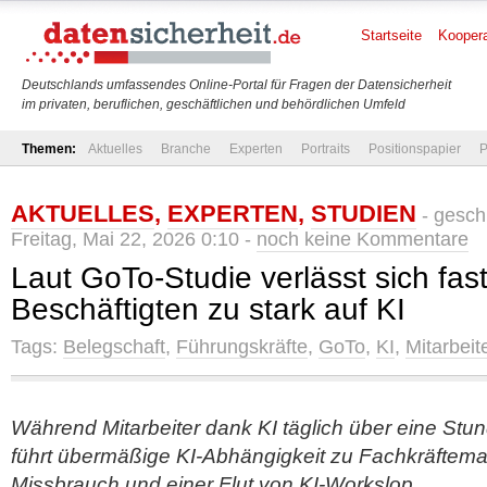
Startseite
Koopera
Deutschlands umfassendes Online-Portal für Fragen der Datensicherheit
im privaten, beruflichen, geschäftlichen und behördlichen Umfeld
Themen:
Aktuelles
Branche
Experten
Portraits
Positionspapier
P
AKTUELLES
,
EXPERTEN
,
STUDIEN
- gesch
Freitag, Mai 22, 2026 0:10 -
noch keine Kommentare
Laut GoTo-Studie verlässt sich fast
Beschäftigten zu stark auf KI
Tags:
Belegschaft
,
Führungskräfte
,
GoTo
,
KI
,
Mitarbeit
Während Mitarbeiter dank KI täglich über eine Stu
führt übermäßige KI-Abhängigkeit zu Fachkräfte
Missbrauch und einer Flut von KI-Workslop