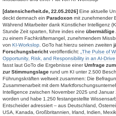
[datensicherheit.de, 22.05.2026]
Eine aktuelle U
deckt demnach ein
Paradoxon
mit zunehmender B
Während Mitarbeiter dank Künstlicher Intelligenz (KI
Stunde Zeit sparten, führe indes eine
übermäßige 
zu einem Fachkräftemangel, zunehmendem Missbra
von
KI-Workslop
. GoTo hat hierzu seinen zweiten
j
Forschungsbericht
veröffentlicht:
„The Pulse of W
Opportunity, Risk, and Responsibility in an AI-Driv
fasst laut GoTo die Ergebnisse einer
Umfrage zum 
zur Stimmungslage
rund um KI unter 2.500 Beschä
Führungskräften weltweit zusammen: Die Befragung
Zusammenarbeit mit dem
Marktforschungsuntern
Intelligence zwischen November 2025 und Januar 
worden und habe 1.250 festangestellte Wissensarbe
Entscheider adressiert – aus Deutschland, Österre
USA, Kanada, Großbritannien, Irland, Indien, Mexik