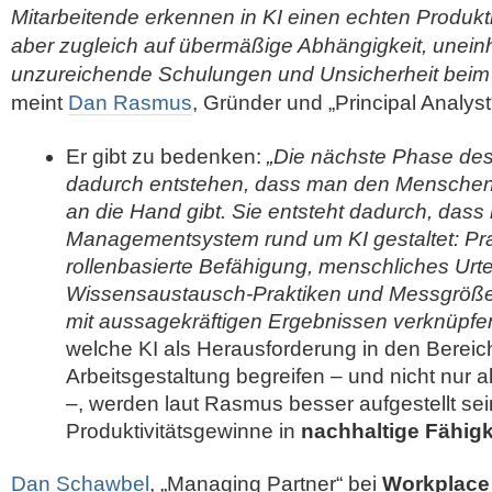
Mitarbeitende erkennen in KI einen echten Produkt
aber zugleich auf übermäßige Abhängigkeit, uneinhei
unzureichende Schulungen und Unsicherheit beim
meint
Dan Rasmus
, Gründer und „Principal Analyst
Er gibt zu bedenken:
„Die nächste Phase des
dadurch entstehen, dass man den Menschen 
an die Hand gibt. Sie entsteht dadurch, das
Managementsystem rund um KI gestaltet: Pra
rollenbasierte Befähigung, menschliches Urt
Wissensaustausch-Praktiken und Messgrößen
mit aussagekräftigen Ergebnissen verknüpfen
welche KI als Herausforderung in den Berei
Arbeitsgestaltung begreifen – und nicht nur a
–, werden laut Rasmus besser aufgestellt sei
Produktivitätsgewinne in
nachhaltige Fähigk
Dan Schawbel
, „Managing Partner“ bei
Workplace 