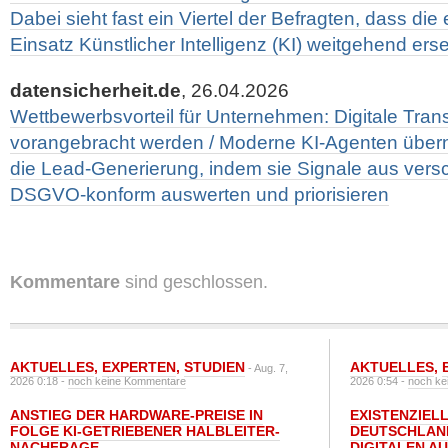
Dabei sieht fast ein Viertel der Befragten, dass die
Einsatz Künstlicher Intelligenz (KI) weitgehend erse
datensicherheit.de
, 26.04.2026
Wettbewerbsvorteil für Unternehmen: Digitale Tran
vorangebracht werden / Moderne KI-Agenten übe
die Lead-Generierung, indem sie Signale aus ver
DSGVO-konform auswerten und priorisieren
Kommentare
sind geschlossen.
AKTUELLES
,
EXPERTEN
,
STUDIEN
AKTUELLES
,
- Aug. 7,
2026 0:18 -
noch keine Kommentare
2026 0:54 -
noch ke
ANSTIEG DER HARDWARE-PREISE IN
EXISTENZIELL
FOLGE KI-GETRIEBENER HALBLEITER-
DEUTSCHLAN
NACHFRAGE
DIGITALEN A