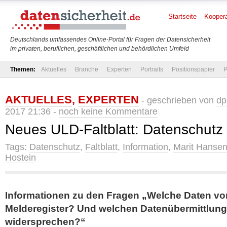
Startseite
Koopera
Deutschlands umfassendes Online-Portal für Fragen der Datensicherheit
im privaten, beruflichen, geschäftlichen und behördlichen Umfeld
Themen:
Aktuelles
Branche
Experten
Portraits
Positionspapier
P
AKTUELLES
,
EXPERTEN
- geschrieben von
dp
2017 21:36 -
noch keine Kommentare
Neues ULD-Faltblatt: Datenschutz
Tags:
Datenschutz
,
Faltblatt
,
Information
,
Marit Hanse
Hostein
Informationen zu den Fragen „Welche Daten vo
Melderegister? Und welchen Datenübermittlun
widersprechen?“