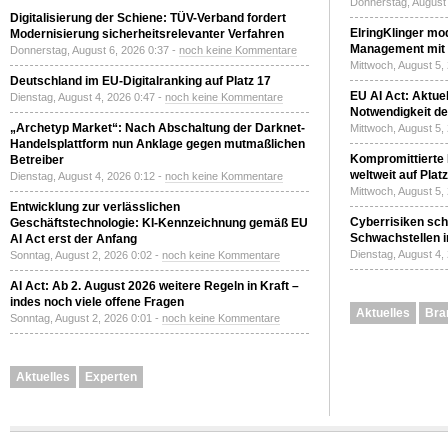
Donnerstag, August 
Digitalisierung der Schiene: TÜV-Verband fordert
ElringKlinger mod
Modernisierung sicherheitsrelevanter Verfahren
Management mit 
Donnerstag, August 6, 2026 0:37 -
noch keine Kommentare
Mittwoch, August 5,
Deutschland im EU-Digitalranking auf Platz 17
EU AI Act: Aktuel
Dienstag, August 4, 2026 0:47 -
noch keine Kommentare
Notwendigkeit de
„Archetyp Market“: Nach Abschaltung der Darknet-
Mittwoch, August 5,
Handelsplattform nun Anklage gegen mutmaßlichen
Kompromittierte
Betreiber
weltweit auf Plat
Dienstag, August 4, 2026 0:12 -
noch keine Kommentare
Mittwoch, August 5,
Entwicklung zur verlässlichen
Cyberrisiken sch
Geschäftstechnologie: KI-Kennzeichnung gemäß EU
Schwachstellen i
AI Act erst der Anfang
Dienstag, August 4,
Sonntag, August 2, 2026 0:02 -
noch keine Kommentare
AI Act: Ab 2. August 2026 weitere Regeln in Kraft –
indes noch viele offene Fragen
Aktuelles
Bra
Sonntag, August 2, 2026 0:01 -
noch keine Kommentare
Aktuelles
Experten