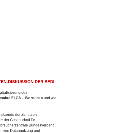
EN-DISKUSSION DER BFDI
gitalisierung des
itsakte ELGA – Wo stehen und wie
rsitzende der Zentralen
r der Gesellschaft für
rbraucherzentrale Bundesverband,
keit von Datennutzung und