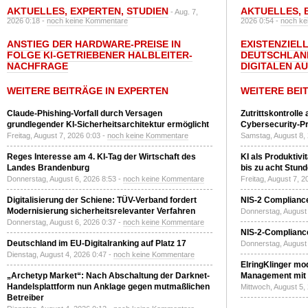
AKTUELLES
,
EXPERTEN
,
STUDIEN
AKTUELLES
,
- Aug. 7,
2026 0:18 -
noch keine Kommentare
2026 0:54 -
noch ke
ANSTIEG DER HARDWARE-PREISE IN
EXISTENZIELL
FOLGE KI-GETRIEBENER HALBLEITER-
DEUTSCHLAN
NACHFRAGE
DIGITALEN A
WEITERE BEITRÄGE IN EXPERTEN
WEITERE BEI
Claude-Phishing-Vorfall durch Versagen
Zutrittskontrolle
grundlegender KI-Sicherheitsarchitektur ermöglicht
Cybersecurity-Pri
Freitag, August 7, 2026 0:03 -
noch keine Kommentare
Samstag, August 8,
Reges Interesse am 4. KI-Tag der Wirtschaft des
KI als Produktivi
Landes Brandenburg
bis zu acht Stun
Donnerstag, August 6, 2026 8:53 -
noch keine Kommentare
Freitag, August 7, 
Digitalisierung der Schiene: TÜV-Verband fordert
NIS-2 Compliance
Modernisierung sicherheitsrelevanter Verfahren
Donnerstag, August 
Donnerstag, August 6, 2026 0:37 -
noch keine Kommentare
NIS-2-Compliance
Deutschland im EU-Digitalranking auf Platz 17
Donnerstag, August 
Dienstag, August 4, 2026 0:47 -
noch keine Kommentare
ElringKlinger mod
„Archetyp Market“: Nach Abschaltung der Darknet-
Management mit 
Handelsplattform nun Anklage gegen mutmaßlichen
Mittwoch, August 5,
Betreiber