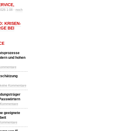
ERVICE
,
2026 1:08 -
noch
: KRISEN-
GE BEI
CE
katsprozesse
hlern und hohen
Kommentare
tschätzung
 keine Kommentare
idungsträger
 Passwörtern
e Kommentare
ne geeignete
beit
 Kommentare