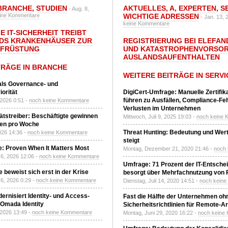
BRANCHE
,
STUDIEN
AKTUELLES
,
A
,
EXPERTEN
,
S
- Aug. 8,
ine Kommentare
WICHTIGE ADRESSEN
- Jan. 13, 
keine Kommentare
E IT-SICHERHEIT TREIBT
DS KRANKENHÄUSER ZUR
REGISTRIERUNG BEI ELEFAND
UFRÜSTUNG
UND KATASTROPHENVORSOR
AUSLANDSAUFENTHALTEN
TRÄGE IN BRANCHE
WEITERE BEITRÄGE IN SERVI
 als Governance- und
orität
DigiCert-Umfrage: Manuelle Zertifi
führen zu Ausfällen, Compliance-Fe
 2026 0:51 -
noch keine Kommentare
Verlusten im Unternehmen
tätstreiber: Beschäftigte gewinnen
Mittwoch, Juli 9, 2025 19:03 -
noch keine 
den pro Woche
Threat Hunting: Bedeutung und Wer
2026 14:36 -
noch keine Kommentare
steigt
: Proven When It Matters Most
Montag, Dezember 21, 2020 21:46 -
noch
6, 2026 12:06 -
noch keine Kommentare
Umfrage: 71 Prozent der IT-Entsche
 beweist sich erst in der Krise
besorgt über Mehrfachnutzung von
6, 2026 0:29 -
noch keine Kommentare
Dienstag, Juli 14, 2020 14:51 -
noch kein
ernisiert Identity- und Access-
Fast die Hälfte der Unternehmen oh
Omada Identity
Sicherheitsrichtlinien für Remote-Ar
 2026 13:49 -
noch keine Kommentare
Montag, Juni 29, 2020 16:22 -
noch keine