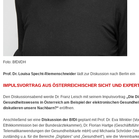
Foto: BfDI/DH
Prof. Dr. Louisa Specht-Riemenschneider
lädt zur Diskussion nach Berlin ein
IMPULSVORTRAG AUS ÖSTERREICHISCHER SICHT UND EXPERT
Den Diskussionsabend werde Dr. Franz Leisch mit seinem Impulsvortrag
„Die Di
Gesundheitswesens in Österreich am Beispiel der elektronischen Gesundhe
diskutieren unsere Nachbarn?“
eröffnen.
Anschließend sei eine
Diskussion der BfDI
geplant mit Prof. Dr. Eva Winkler (Vo
Ethikkommission bei der Bundesärztekammer), Dr. Florian Hartge (Geschäftsführe
Telematikanwendungen der Gesundheitskarte mbH) und Michaela Schröder (Ve
zuständig u.a. für die Bereiche „Digitales“ und „Gesundheit“), wie die Vereinbar