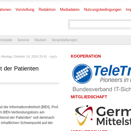
tionen
Vorstellung
Redaktion
Mediadaten
Nutzungsbedingungen
Im
rodukte
Service
Studien
Veranstaltungen
KOOPERATION
Montag, Oktober 14, 2024 20:41 -
noch
t der Patienten
MITGLIEDSCHAFT
ie Informationsfreiheit (BfDI), Prof.
 im BfDI-Verbindungsbüro am
 Dienst der Patienten“ soll demnach
 inhaltlichen Schwerpunkt auf der