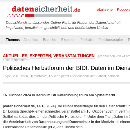
Startseite
Koopera
Deutschlands umfassendes Online-Portal für Fragen der Datensicherheit
im privaten, beruflichen, geschäftlichen und behördlichen Umfeld
Themen:
Aktuelles
Branche
Experten
Portraits
Positionspapier
P
AKTUELLES
,
EXPERTEN
,
VERANSTALTUNGEN
- geschrieben von
wt
am 
keine Kommentare
Politisches Herbstforum der BfDI: Daten im Diens
Tags:
BfDI
,
Daten
,
Herbstforum
,
Louisa Specht-Riemenschneider
,
Patient
,
politisch
16. Oktober 2024 in Berlin im BfDI-Verbindungsbüro am Spittelmarkt
[datensicherheit.de, 14.10.2024]
Die Bundesbeauftragte für den Datenschutz und d
Dr. Louisa Specht-Riemenschneider, veranstaltet am 16. Oktober 2024 in Berlin
Spittelmarkt das diesjährige „Politische Herbstforum“: Unter dem Titel „Daten im
die
Vereinbarkeit von Datennutzung und Datenschutz in der Medizin
mit einem
Elektronische Patientenakte (ePA) das Thema sein.