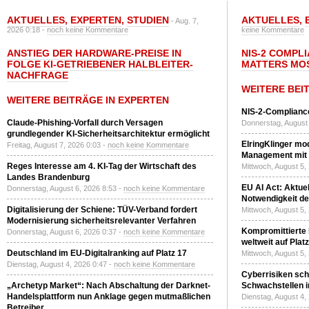
AKTUELLES
,
EXPERTEN
,
STUDIEN
AKTUELLES
,
- Aug. 7,
2026 0:18 -
noch keine Kommentare
keine Kommentare
ANSTIEG DER HARDWARE-PREISE IN
NIS-2 COMPL
FOLGE KI-GETRIEBENER HALBLEITER-
MATTERS MO
NACHFRAGE
WEITERE BEI
WEITERE BEITRÄGE IN EXPERTEN
NIS-2-Compliance
Claude-Phishing-Vorfall durch Versagen
Donnerstag, August 
grundlegender KI-Sicherheitsarchitektur ermöglicht
ElringKlinger mod
Freitag, August 7, 2026 0:03 -
noch keine Kommentare
Management mit 
Reges Interesse am 4. KI-Tag der Wirtschaft des
Mittwoch, August 5,
Landes Brandenburg
EU AI Act: Aktuel
Donnerstag, August 6, 2026 8:53 -
noch keine Kommentare
Notwendigkeit de
Digitalisierung der Schiene: TÜV-Verband fordert
Mittwoch, August 5,
Modernisierung sicherheitsrelevanter Verfahren
Kompromittierte
Donnerstag, August 6, 2026 0:37 -
noch keine Kommentare
weltweit auf Plat
Deutschland im EU-Digitalranking auf Platz 17
Mittwoch, August 5,
Dienstag, August 4, 2026 0:47 -
noch keine Kommentare
Cyberrisiken sch
„Archetyp Market“: Nach Abschaltung der Darknet-
Schwachstellen i
Handelsplattform nun Anklage gegen mutmaßlichen
Dienstag, August 4,
Betreiber