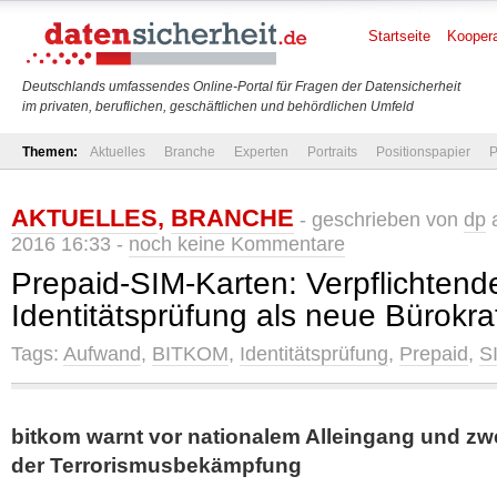
Startseite
Koopera
Deutschlands umfassendes Online-Portal für Fragen der Datensicherheit
im privaten, beruflichen, geschäftlichen und behördlichen Umfeld
Themen:
Aktuelles
Branche
Experten
Portraits
Positionspapier
P
AKTUELLES
,
BRANCHE
- geschrieben von
dp
a
2016 16:33 -
noch keine Kommentare
Prepaid-SIM-Karten: Verpflichtend
Identitätsprüfung als neue Bürokra
Tags:
Aufwand
,
BITKOM
,
Identitätsprüfung
,
Prepaid
,
S
bitkom warnt vor nationalem Alleingang und zwe
der Terrorismusbekämpfung