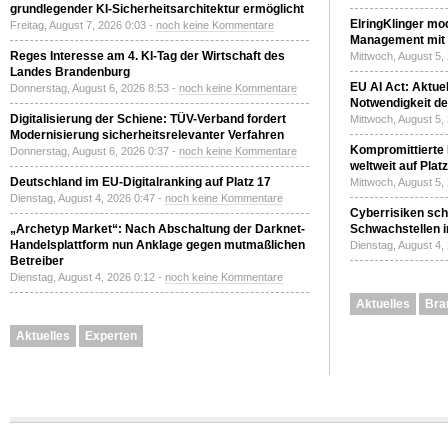
grundlegender KI-Sicherheitsarchitektur ermöglicht
ElringKlinger mod
Freitag, August 7, 2026 0:03 -
noch keine Kommentare
Management mit 
Reges Interesse am 4. KI-Tag der Wirtschaft des
Mittwoch, August 5,
Landes Brandenburg
EU AI Act: Aktuel
Donnerstag, August 6, 2026 8:53 -
noch keine Kommentare
Notwendigkeit de
Digitalisierung der Schiene: TÜV-Verband fordert
Mittwoch, August 5,
Modernisierung sicherheitsrelevanter Verfahren
Kompromittierte
Donnerstag, August 6, 2026 0:37 -
noch keine Kommentare
weltweit auf Plat
Deutschland im EU-Digitalranking auf Platz 17
Mittwoch, August 5,
Dienstag, August 4, 2026 0:47 -
noch keine Kommentare
Cyberrisiken sch
„Archetyp Market“: Nach Abschaltung der Darknet-
Schwachstellen i
Handelsplattform nun Anklage gegen mutmaßlichen
Dienstag, August 4,
Betreiber
Dienstag, August 4, 2026 0:12 -
noch keine Kommentare
Aktuelles
Bra
Aktuelles
Experten