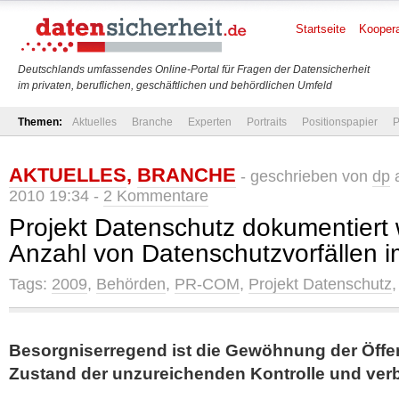
Startseite
Koopera
Deutschlands umfassendes Online-Portal für Fragen der Datensicherheit
im privaten, beruflichen, geschäftlichen und behördlichen Umfeld
Themen:
Aktuelles
Branche
Experten
Portraits
Positionspapier
P
AKTUELLES
,
BRANCHE
- geschrieben von
dp
a
2010 19:34 -
2 Kommentare
Projekt Datenschutz dokumentier
Anzahl von Datenschutzvorfällen 
Tags:
2009
,
Behörden
,
PR-COM
,
Projekt Datenschutz
Besorgniserregend ist die Gewöhnung der Öffen
Zustand der unzureichenden Kontrolle und verb