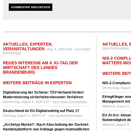
AKTUELLES
,
EXPERTEN
,
AKTUELLES
,
VERANSTALTUNGEN
keine Kommentare
- Aug. 6, 2026 8:53 -
noch keine
Kommentare
NIS-2 COMPL
REGES INTERESSE AM 4. KI-TAG DER
MATTERS MO
WIRTSCHAFT DES LANDES
BRANDENBURG
WEITERE BEI
WEITERE BEITRÄGE IN EXPERTEN
NIS-2-Compliance
Donnerstag, August 
Digitalisierung der Schiene: TÜV-Verband fordert
ElringKlinger mod
Modernisierung sicherheitsrelevanter Verfahren
Management mit 
Donnerstag, August 6, 2026 0:37 -
noch keine Kommentare
Mittwoch, August 5,
Deutschland im EU-Digitalranking auf Platz 17
EU AI Act: Aktuel
Dienstag, August 4, 2026 0:47 -
noch keine Kommentare
Notwendigkeit de
„Archetyp Market“: Nach Abschaltung der Darknet-
Mittwoch, August 5,
Handelsplattform nun Anklage gegen mutmaßlichen