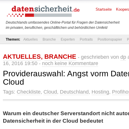
Startseite
Koopera
Deutschlands umfassendes Online-Portal für Fragen der Datensicherheit
im privaten, beruflichen, geschäftlichen und behördlichen Umfeld
Themen:
Aktuelles
Branche
Experten
Portraits
Positionspapier
P
AKTUELLES
,
BRANCHE
- geschrieben von
dp
a
16, 2016 19:50 -
noch keine Kommentare
Providerauswahl: Angst vorm Daten
Cloud
Tags:
Checkliste
,
Cloud
,
Deutschland
,
Hosting
,
Profiho
Warum ein deutscher Serverstandort nicht aut
Datensicherheit in der Cloud bedeutet