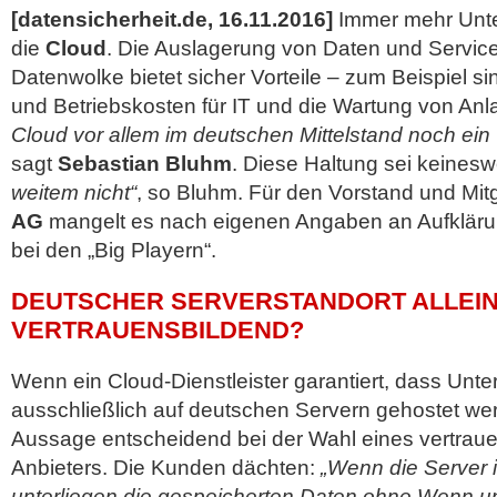
[datensicherheit.de, 16.11.2016]
Immer mehr Unte
die
Cloud
. Die Auslagerung von Daten und Services 
Datenwolke bietet sicher Vorteile – zum Beispiel sin
und Betriebskosten für IT und die Wartung von An
Cloud vor allem im deutschen Mittelstand noch ein
sagt
Sebastian Bluhm
. Diese Haltung sei keines
weitem nicht“
, so Bluhm. Für den Vorstand und Mit
AG
mangelt es nach eigenen Angaben an Aufklär
bei den
„Big Playern“.
DEUTSCHER SERVERSTANDORT ALLEI
VERTRAUENSBILDEND?
Wenn ein Cloud-Dienstleister garantiert, dass Un
ausschließlich auf deutschen Servern gehostet wer
Aussage entscheidend bei der Wahl eines vertraue
Anbieters. Die Kunden dächten:
„Wenn die Server 
unterliegen die gespeicherten Daten ohne Wenn u