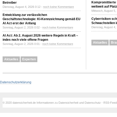
Kompromittierte
Betreiber
weltweit auf Plat
Dienstag, August 4, 2026 0:12 -
noch keine Kommentare
Mittwoch, August 5,
Entwicklung zur verlässlichen
Cyberrisiken sch
Geschäftstechnologie: KI-Kennzeichnung gemäß EU
Schwachstellen i
AI Act erst der Anfang
Dienstag, August 4,
Sonntag, August 2, 2026 0:02 -
noch keine Kommentare
AI Act: Ab 2. August 2026 weitere Regeln in Kraft –
indes noch viele offene Fragen
Aktuelles
Bra
Sonntag, August 2, 2026 0:01 -
noch keine Kommentare
Aktuelles
Experten
Datenschutzerklärung
© 2020 datensicherheit.de Informationen zu Datensicherheit und Datenschutz - RSS-Fee