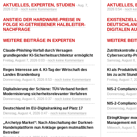
AKTUELLES
,
EXPERTEN
,
STUDIEN
AKTUELLES
,
- Aug. 7,
2026 0:18 -
noch keine Kommentare
2026 0:54 -
noch ke
ANSTIEG DER HARDWARE-PREISE IN
EXISTENZIELL
FOLGE KI-GETRIEBENER HALBLEITER-
DEUTSCHLAN
NACHFRAGE
DIGITALEN A
WEITERE BEITRÄGE IN EXPERTEN
WEITERE BEI
Claude-Phishing-Vorfall durch Versagen
Zutrittskontrolle
grundlegender KI-Sicherheitsarchitektur ermöglicht
Cybersecurity-Pri
Freitag, August 7, 2026 0:03 -
noch keine Kommentare
Samstag, August 8,
Reges Interesse am 4. KI-Tag der Wirtschaft des
KI als Produktivi
Landes Brandenburg
bis zu acht Stun
Donnerstag, August 6, 2026 8:53 -
noch keine Kommentare
Freitag, August 7, 
Digitalisierung der Schiene: TÜV-Verband fordert
NIS-2 Compliance
Modernisierung sicherheitsrelevanter Verfahren
Donnerstag, August 
Donnerstag, August 6, 2026 0:37 -
noch keine Kommentare
NIS-2-Compliance
Deutschland im EU-Digitalranking auf Platz 17
Donnerstag, August 
Dienstag, August 4, 2026 0:47 -
noch keine Kommentare
ElringKlinger mod
„Archetyp Market“: Nach Abschaltung der Darknet-
Management mit 
Handelsplattform nun Anklage gegen mutmaßlichen
Mittwoch, August 5,
Betreiber