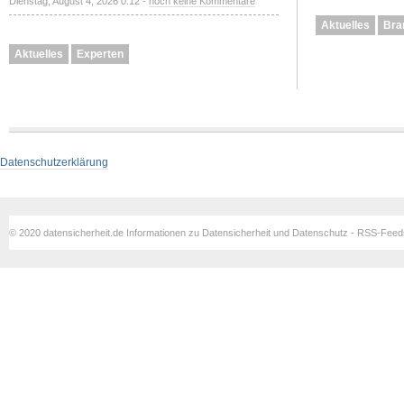
Dienstag, August 4, 2026 0:12 -
noch keine Kommentare
Aktuelles
Bra
Aktuelles
Experten
Datenschutzerklärung
© 2020 datensicherheit.de Informationen zu Datensicherheit und Datenschutz - RSS-Fee