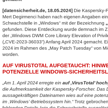
[datensicherheit.de, 18.05.2024]
Die Kaspersky-Fo
Mert Degirmenci haben nach eigenen Angaben ein
Schwachstelle in „Windows“ mit der Bezeichnung
gefunden. Diese Entdeckung wurde demnach im Z
der „Windows DWM Core Library Elevation of Privi
(„CVE-2023-36033“) Anfang April 2024 gemacht. Ei
2024 im Rahmen des „May Patch Tuesday“ von
Mi
worden.
AUF VIRUSTOTAL AUFGETAUCHT: HINWE
POTENZIELLE WINDOWS-SICHERHEITS
„Am 1. April 2024 erregte ein
auf ,VirusTotal’ ho
die Aufmerksamkeit der Kaspersky-Forscher. Das
aussagekräftigen Dateinamen wies auf eine potenzi
im ,Windows’-Betriebssystem hin.“
Trotz gebrochen
fehlenden Details (wie die Schwachstelle ausgelö