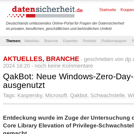
Startseite
Koopera
Deutschlands umfassendes Online-Portal für Fragen der Datensicherheit
im privaten, beruflichen, geschäftlichen und behördlichen Umfeld
Themen:
Aktuelles
Branche
Experten
Portraits
Positionspapier
P
AKTUELLES
,
BRANCHE
- geschrieben von
dp
a
2024 16:20 -
noch keine Kommentare
QakBot: Neue Windows-Zero-Day-
ausgenutzt
Tags:
Kaspersky
,
Microsoft
,
Qakbot
,
Schwachstelle
,
Wi
Entdeckung wurde im Zuge der Untersuchung
Core Library Elevation of Privilege-Schwachstel
gemacht