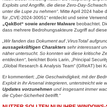
Exploits und Angriffe, die diese Zero-Day-Schwach
unter die Lupe zu nehmen“
. Mitte April 2024 habe
für „CVE-2024-30051“ entdeckt und seine Verwen
„QakBot“ sowie anderer Malware
beobachtet. Die
dass mehrere Bedrohungsakteure Zugriff auf diesen
„Wir fanden das Dokument auf ,VirusTotal’ aufgrun
aussagekräftigen Charakters
sehr interessant u
näher untersucht. So konnten wir diese kritische 
entdecken“
, berichtet Boris Larin, „Principal Secur
„Global Research & Analysis Team“ (GReAT) bei K
Er kommentiert:
„Die Geschwindigkeit, mit der Be
Exploit in ihr Arsenal integrieren, unterstreicht wie w
Updates vorzunehmen
und insgesamt immer wac
die Cyber-Sicherheit betrifft.“
NUTZER SOLLTEN NUN IHRE WINDOWS