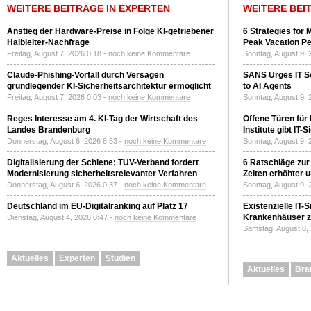
WEITERE BEITRÄGE IN EXPERTEN
WEITERE BEI
Anstieg der Hardware-Preise in Folge KI-getriebener
6 Strategies for 
Halbleiter-Nachfrage
Peak Vacation Pe
Freitag, August 7, 2026 0:18 -
noch keine Kommentare
Sonntag, August 9, 
Claude-Phishing-Vorfall durch Versagen
SANS Urges IT S
grundlegender KI-Sicherheitsarchitektur ermöglicht
to AI Agents
Freitag, August 7, 2026 0:03 -
noch keine Kommentare
Sonntag, August 9, 
Reges Interesse am 4. KI-Tag der Wirtschaft des
Offene Türen für
Landes Brandenburg
Institute gibt I
Donnerstag, August 6, 2026 8:53 -
noch keine Kommentare
Sonntag, August 9, 
Digitalisierung der Schiene: TÜV-Verband fordert
6 Ratschläge zur
Modernisierung sicherheitsrelevanter Verfahren
Zeiten erhöhter 
Donnerstag, August 6, 2026 0:37 -
noch keine Kommentare
Sonntag, August 9, 
Deutschland im EU-Digitalranking auf Platz 17
Existenzielle IT-
Krankenhäuser zu
Dienstag, August 4, 2026 0:47 -
noch keine Kommentare
Samstag, August 8,
Aktuelles
Experten
Studien
Aktuelles
Bra