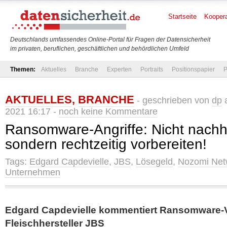
Startseite
Koopera
Deutschlands umfassendes Online-Portal für Fragen der Datensicherheit
im privaten, beruflichen, geschäftlichen und behördlichen Umfeld
Themen:
Aktuelles
Branche
Experten
Portraits
Positionspapier
P
AKTUELLES
,
BRANCHE
- geschrieben von
dp
a
2021 16:17 -
noch keine Kommentare
Ransomware-Angriffe: Nicht nachh
sondern rechtzeitig vorbereiten!
Tags:
Edgard Capdevielle
,
JBS
,
Lösegeld
,
Nozomi Net
Unternehmen
Edgard Capdevielle kommentiert Ransomware-V
Fleischhersteller JBS