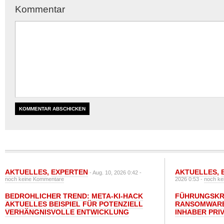
Kommentar
AKTUELLES
,
EXPERTEN
AKTUELLES
,
- Aug. 10, 2026 0:42 -
noch keine Kommentare
2026 0:53 -
noch ke
BEDROHLICHER TREND: META-KI-HACK
FÜHRUNGSKRÄ
AKTUELLES BEISPIEL FÜR POTENZIELL
RANSOMWARE
VERHÄNGNISVOLLE ENTWICKLUNG
INHABER PRI