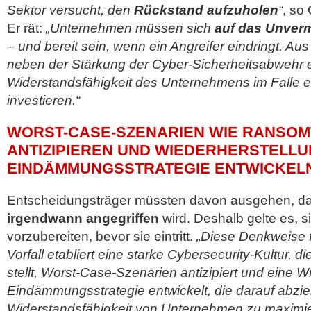
Sektor versucht, den
Rückstand aufzuholen
“
, so
Er rät:
„Unternehmen müssen sich
auf das Unverm
– und bereit sein, wenn ein Angreifer eindringt. Au
neben der Stärkung der Cyber-Sicherheitsabwehr e
Widerstandsfähigkeit des Unternehmens im Falle ei
investieren.“
WORST-CASE-SZENARIEN WIE RANSO
ANTIZIPIEREN UND WIEDERHERSTELLU
EINDÄMMUNGSSTRATEGIE ENTWICKEL
Entscheidungsträger müssten davon ausgehen, d
irgendwann angegriffen
wird. Deshalb gelte es, si
vorzubereiten, bevor sie eintritt.
„Diese Denkweise f
Vorfall etabliert eine starke Cybersecurity-Kultur, 
stellt, Worst-Case-Szenarien antizipiert und eine 
Eindämmungsstrategie entwickelt, die darauf abziel
Widerstandsfähigkeit von Unternehmen zu maximie