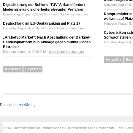
Notwendigkeit de
Digitalisierung der Schiene: TÜV-Verband fordert
Mittwoch, August 5,
Modernisierung sicherheitsrelevanter Verfahren
Kompromittierte
Donnerstag, August 6, 2026 0:37 -
noch keine Kommentare
weltweit auf Plat
Deutschland im EU-Digitalranking auf Platz 17
Mittwoch, August 5,
Dienstag, August 4, 2026 0:47 -
noch keine Kommentare
Cyberrisiken sch
„Archetyp Market“: Nach Abschaltung der Darknet-
Schwachstellen i
Handelsplattform nun Anklage gegen mutmaßlichen
Dienstag, August 4,
Betreiber
Dienstag, August 4, 2026 0:12 -
noch keine Kommentare
Aktuelles
Bra
Aktuelles
Experten
Datenschutzerklärung
© 2020 datensicherheit.de Informationen zu Datensicherheit und Datenschutz - RSS-Fee