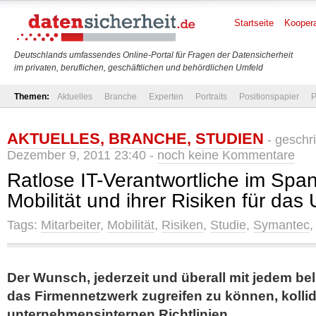
Startseite
Koopera
Deutschlands umfassendes Online-Portal für Fragen der Datensicherheit
im privaten, beruflichen, geschäftlichen und behördlichen Umfeld
Themen:
Aktuelles
Branche
Experten
Portraits
Positionspapier
P
AKTUELLES
,
BRANCHE
,
STUDIEN
- geschr
Dezember 9, 2011 23:40 -
noch keine Kommentare
Ratlose IT-Verantwortliche im Spa
Mobilität und ihrer Risiken für da
Tags:
Mitarbeiter
,
Mobilität
,
Risiken
,
Studie
,
Symantec
Der Wunsch, jederzeit und überall mit jedem be
das Firmennetzwerk zugreifen zu können, kollidi
unternehmensinternen Richtlinien