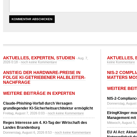
AKTUELLES
,
EXPERTEN
,
STUDIEN
AKTUELLES
,
- Aug. 7,
2026 0:18 -
noch keine Kommentare
keine Kommentare
ANSTIEG DER HARDWARE-PREISE IN
NIS-2 COMPL
FOLGE KI-GETRIEBENER HALBLEITER-
MATTERS MO
NACHFRAGE
WEITERE BEI
WEITERE BEITRÄGE IN EXPERTEN
NIS-2-Compliance
Claude-Phishing-Vorfall durch Versagen
Donnerstag, August 
grundlegender KI-Sicherheitsarchitektur ermöglicht
ElringKlinger mod
Freitag, August 7, 2026 0:03 -
noch keine Kommentare
Management mit 
Reges Interesse am 4. KI-Tag der Wirtschaft des
Mittwoch, August 5,
Landes Brandenburg
EU AI Act: Aktuel
Donnerstag, August 6, 2026 8:53 -
noch keine Kommentare