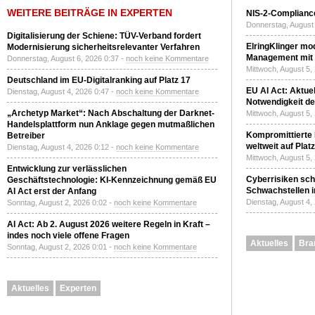
WEITERE BEITRÄGE IN EXPERTEN
NIS-2-Compliance
Donnerstag, August 
Digitalisierung der Schiene: TÜV-Verband fordert
ElringKlinger mod
Modernisierung sicherheitsrelevanter Verfahren
Management mit 
Donnerstag, August 6, 2026 0:37 -
noch keine Kommentare
Mittwoch, August 5,
Deutschland im EU-Digitalranking auf Platz 17
EU AI Act: Aktuel
Dienstag, August 4, 2026 0:47 -
noch keine Kommentare
Notwendigkeit de
„Archetyp Market“: Nach Abschaltung der Darknet-
Mittwoch, August 5,
Handelsplattform nun Anklage gegen mutmaßlichen
Kompromittierte
Betreiber
weltweit auf Plat
Dienstag, August 4, 2026 0:12 -
noch keine Kommentare
Mittwoch, August 5,
Entwicklung zur verlässlichen
Cyberrisiken sch
Geschäftstechnologie: KI-Kennzeichnung gemäß EU
Schwachstellen i
AI Act erst der Anfang
Dienstag, August 4,
Sonntag, August 2, 2026 0:02 -
noch keine Kommentare
AI Act: Ab 2. August 2026 weitere Regeln in Kraft –
indes noch viele offene Fragen
Aktuelles
Bra
Sonntag, August 2, 2026 0:01 -
noch keine Kommentare
Aktuelles
Experten