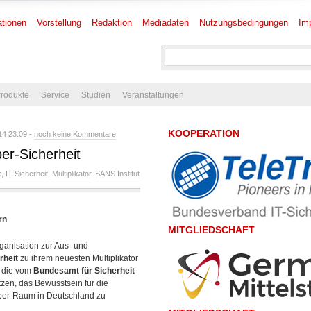
tionen
Vorstellung
Redaktion
Mediadaten
Nutzungsbedingungen
Im
rodukte
Service
Studien
Veranstaltungen
KOOPERATION
4 23:09 -
noch keine Kommentare
ber-Sicherheit
k
,
IT-Sicherheit
,
Multiplikator
,
SANS Institut
rn
MITGLIEDSCHAFT
rganisation zur Aus- und
rheit
zu ihrem neuesten Multiplikator
g die vom
Bundesamt für Sicherheit
ützen, das Bewusstsein für die
Cyber-Raum in Deutschland
zu