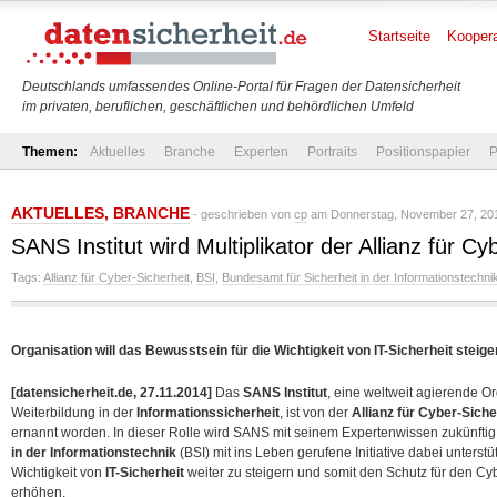
Startseite
Koopera
Deutschlands umfassendes Online-Portal für Fragen der Datensicherheit
im privaten, beruflichen, geschäftlichen und behördlichen Umfeld
Themen:
Aktuelles
Branche
Experten
Portraits
Positionspapier
P
AKTUELLES
,
BRANCHE
- geschrieben von
cp
am Donnerstag, November 27, 201
SANS Institut wird Multiplikator der Allianz für Cy
Tags:
Allianz für Cyber-Sicherheit
,
BSI
,
Bundesamt für Sicherheit in der Informationstechni
Organisation will das Bewusstsein für die Wichtigkeit von IT-Sicherheit steige
[datensicherheit.de, 27.11.2014]
Das
SANS Institut
, eine weltweit agierende O
Weiterbildung in der
Informationssicherheit
, ist von der
Allianz für Cyber-Siche
ernannt worden. In dieser Rolle wird SANS mit seinem Expertenwissen zukünfti
in der Informationstechnik
(BSI) mit ins Leben gerufene Initiative dabei unterst
Wichtigkeit von
IT-Sicherheit
weiter zu steigern und somit den Schutz für den 
erhöhen.