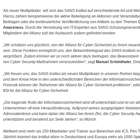
Als neuer Multiplikator will sich das SANS Institut auf verschiedenste Art und Wei
Hierzu zählen beispielsweise die aktive Beteiligung an Aktionen und Veranstalt
Beiträgen oder die kontinuierliche Veröffentlichung von Artikeln zu den Themen
Awareness
. Durch die Vernetzung von IT-Experten aus SANS-Schulungsverans
Mitgliedern der Allianz soll der Austausch zudem gefördert werden.
„Wir schätzen uns glücklich, von der Allianz für Cyber-Sicherheit zu ihrem neues
sein. Diese Funktion ermöglicht uns, den Bekanntheitsgrad des SANS-Instituts i
vergrößern. Zudem können wir so noch aktiver dazu beitragen, das Bewusstsein
von Cyber Security-Maßnahmen voranzutreiben“
, sagt
Manuel Schönthaler
, Dir
„Wir freuen uns, das SANS Institut als neuen Multiplikator in unseren Reihen be
und dem Know How in den unterschiedlichsten Bereichen der Informationssicherh
Forensik können die Teilnehmer der Allianz für Cyber-Sicherheit profitieren“
, erk
BSI für die Allianz für Cyber-Sicherheit .
„Die tragende Rolle der Informationssicherheit wird oft unterschätzt und ist vor al
Unternehmen oft eine Herausforderung. Aufgrund seines ausgeprägten Netzwer
Adressatenkreis und kann daher die Allianz bei ihrem Ziel, die Cyber Security A
unterstützen und beratend zur Seite stehen“
, so Münch.
Weltweit sind mehr als 250 Mitarbeiter und Trainer aus Bereichen wie ICS, Pen T
Jährlich trainiert das Institut allein in Deutschland und Europa mehr als 1000 Spe