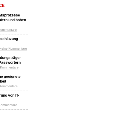
CE
katsprozesse
hlern und hohen
Kommentare
tschätzung
 keine Kommentare
idungsträger
 Passwörtern
e Kommentare
ne geeignete
beit
 Kommentare
ung von IT-
 Kommentare