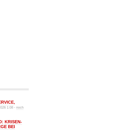
ERVICE
,
2026 1:08 -
noch
: KRISEN-
GE BEI