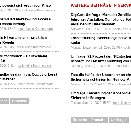
WEITERE BEITRÄGE IN SERVI
 beweist sich erst in der Krise
6, 2026 0:29 -
noch keine Kommentare
DigiCert-Umfrage: Manuelle Zertifi
ernisiert Identity- und Access-
führen zu Ausfällen, Compliance-Fe
Omada Identity
Verlusten im Unternehmen
 2026 13:49 -
noch keine Kommentare
Mittwoch, Juli 9, 2025 19:03 -
noch keine 
le KI-Vorfälle unterstreichen
Threat Hunting: Bedeutung und Wer
r Regeln
steigt
 2026 0:45 -
noch keine Kommentare
Montag, Dezember 21, 2020 21:46 -
noch
 Nutzerkonten – Deutschland
Umfrage: 71 Prozent der IT-Entsche
z 10
besorgt über Mehrfachnutzung von
 2026 0:32 -
noch keine Kommentare
Dienstag, Juli 14, 2020 14:51 -
noch kein
neller eindämmen: Qualys erkennt
Fast die Hälfte der Unternehmen oh
n Minuten
Sicherheitsrichtlinien für Remote-Ar
 2026 15:22 -
noch keine Kommentare
Montag, Juni 29, 2020 16:22 -
noch keine
Umfrage: Bedeutung der Konsolidier
Sicherheitslösungen
nche
Produkte
Freitag, Juni 12, 2020 15:30 -
noch keine
Branche
Produkte
Umfragen