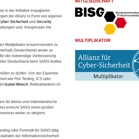
MITGLIEDSCHAFT
se in der Initiative engagieren.
ungen der Allianz in Form von eigenen
Cyber-Sicherheit
und
Security
taltungen und -Kongressen mit
MULTIPLIKATOR
ten Multiplikator ernannt worden zu
nnerhalb Deutschlands weiter zu
 für die notwendige Verbesserung
ektor Deutschland beim SANS Institut.
grüßen zu dürfen. Von der Expertise
eit wie Pen Testing, ICS oder
lärt
Isabel Münch
, Referatsleiterin im
lem für kleine und mittelständische
kes erreicht SANS einen großen
wareness weiter zu steigern,
esting oder Forensik für SANS tätig.
zialisten der Informationssicherheit