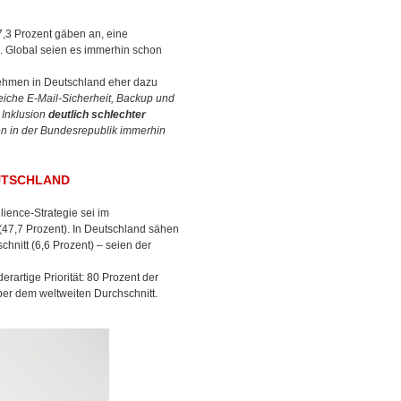
,3 Prozent gäben an, eine
. Global seien es immerhin schon
nehmen in Deutschland eher dazu
eiche E-Mail-Sicherheit, Backup und
 Inklusion
deutlich schlechter
hen in der Bundesrepublik immerhin
EUTSCHLAND
ience-Strategie sei im
(47,7 Prozent). In Deutschland sähen
chnitt (6,6 Prozent) – seien der
rartige Priorität: 80 Prozent der
ber dem weltweiten Durchschnitt.