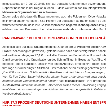
mimecast gab am 2. Juli 2019 die sich auf deutsche Unternehmen beziehenden Z
Reports“ bekannt. In der Region blieben E-Mails weiterhin das Hauptangriffswe
Malware in Organisationen zu schleusen
.
Zudem zeige sich, dass die Erwartungen und auch die Folgen von Cyber-Attacken
im internationalen Vergleich. 63,3 Prozent der deutschen Befragten sähen es al
wahrscheinlich“
an, dass ihre Geschäftsprozesse
negative Konsequenzen
infol
erfahren würden. Das seien über zehn Prozent mehr als im internationalen Durchs
RANSOMWARE: DEUTSCHE ORGANISATIONEN DEUTLICH ANFÄ
Zeitgleich falle auf, dass Unternehmen hierzulande große
Probleme bei der Abw
Prozent sei es möglich gewesen, Systemausfälle nach einer erfolgreichen Atta
weltweit hätten dagegen 27,4 Prozent aller Firmen den Betrieb ihrer IT ohne Un
Damit seien deutsche Organisationen deutlich anfälliger in Bezug auf Ausfälle. 
ebenfalls länger brauchen, um sich von einem Angriff zu erholen: 64 Prozent alle
fünf Tage ausfallbedingten Stillstand – international seien es hingegen weniger a
„Das BSI spricht vom Schlüsselfaktor Resilienz und die Untersuchungen zeigen,
Wert für ihre Cyber-Sicherheit bereits erkannt haben. Allerdings wird auch deut
internationalen Vergleich hinterher hinken“,
sagt
Michael Heuer
, „VP Europe“ be
Ausfallzeiten
und mehr Incidents. Entscheider sollten dieser Entwicklung entgeg
involvieren. Ansonsten bringen sie nicht nur Kunden und Angestellte in Gefahr, so
Wettbewerbsfähigkeit.“
NUR 37,3 PROZENT DEUTSCHE UNTERNEHMEN HABEN ENTSP