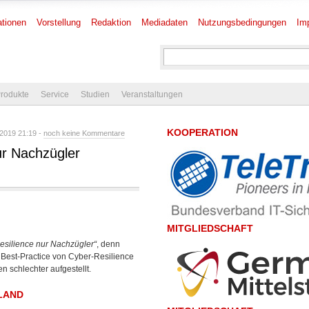
tionen
Vorstellung
Redaktion
Mediadaten
Nutzungsbedingungen
Im
rodukte
Service
Studien
Veranstaltungen
KOOPERATION
 2019 21:19 -
noch keine Kommentare
ur Nachzügler
MITGLIEDSCHAFT
esilience nur Nachzügler“
, denn
 Best-Practice von Cyber-Resilience
n schlechter aufgestellt.
LAND