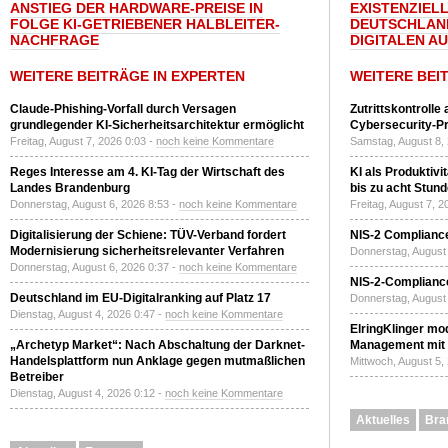
ANSTIEG DER HARDWARE-PREISE IN
EXISTENZIELL
FOLGE KI-GETRIEBENER HALBLEITER-
DEUTSCHLAN
NACHFRAGE
DIGITALEN A
WEITERE BEITRÄGE IN EXPERTEN
WEITERE BEI
Claude-Phishing-Vorfall durch Versagen
Zutrittskontrolle
grundlegender KI-Sicherheitsarchitektur ermöglicht
Cybersecurity-Pri
Freitag, August 7, 2026 0:03 -
noch keine Kommentare
Samstag, August 8,
Reges Interesse am 4. KI-Tag der Wirtschaft des
KI als Produktivi
Landes Brandenburg
bis zu acht Stun
Donnerstag, August 6, 2026 8:53 -
noch keine Kommentare
Freitag, August 7, 
Digitalisierung der Schiene: TÜV-Verband fordert
NIS-2 Compliance
Modernisierung sicherheitsrelevanter Verfahren
Donnerstag, August 
Donnerstag, August 6, 2026 0:37 -
noch keine Kommentare
NIS-2-Compliance
Deutschland im EU-Digitalranking auf Platz 17
Donnerstag, August 
Dienstag, August 4, 2026 0:47 -
noch keine Kommentare
ElringKlinger mod
„Archetyp Market“: Nach Abschaltung der Darknet-
Management mit 
Handelsplattform nun Anklage gegen mutmaßlichen
Mittwoch, August 5,
Betreiber
Dienstag, August 4, 2026 0:12 -
noch keine Kommentare
Aktuelles
Bra