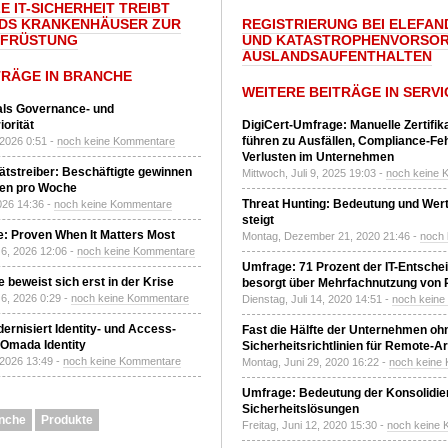
E IT-SICHERHEIT TREIBT
DS KRANKENHÄUSER ZUR
REGISTRIERUNG BEI ELEFAND
UFRÜSTUNG
UND KATASTROPHENVORSOR
AUSLANDSAUFENTHALTEN
TRÄGE IN BRANCHE
WEITERE BEITRÄGE IN SERVI
 als Governance- und
orität
DigiCert-Umfrage: Manuelle Zertifi
führen zu Ausfällen, Compliance-Fe
 2026 0:51 -
noch keine Kommentare
Verlusten im Unternehmen
tätstreiber: Beschäftigte gewinnen
Mittwoch, Juli 9, 2025 19:03 -
noch keine 
den pro Woche
Threat Hunting: Bedeutung und Wer
2026 14:36 -
noch keine Kommentare
steigt
: Proven When It Matters Most
Montag, Dezember 21, 2020 21:46 -
noch
6, 2026 12:06 -
noch keine Kommentare
Umfrage: 71 Prozent der IT-Entsche
 beweist sich erst in der Krise
besorgt über Mehrfachnutzung von
6, 2026 0:29 -
noch keine Kommentare
Dienstag, Juli 14, 2020 14:51 -
noch kein
ernisiert Identity- und Access-
Fast die Hälfte der Unternehmen oh
Omada Identity
Sicherheitsrichtlinien für Remote-Ar
 2026 13:49 -
noch keine Kommentare
Montag, Juni 29, 2020 16:22 -
noch keine
Umfrage: Bedeutung der Konsolidier
Sicherheitslösungen
nche
Produkte
Freitag, Juni 12, 2020 15:30 -
noch keine