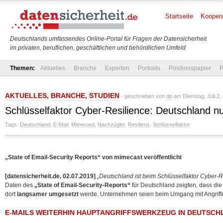
Startseite
Koopera
Deutschlands umfassendes Online-Portal für Fragen der Datensicherheit
im privaten, beruflichen, geschäftlichen und behördlichen Umfeld
Themen:
Aktuelles
Branche
Experten
Portraits
Positionspapier
P
AKTUELLES
,
BRANCHE
,
STUDIEN
- geschrieben von
dp
am Dienstag, Juli 2,
Schlüsselfaktor Cyber-Resilience: Deutschland n
Tags:
Deutschland
,
E-Mail
,
Mimecast
,
Nachzügler
,
Resilienz
,
Schlüsselfaktor
„State of Email-Security Reports“ von mimecast veröffentlicht
[datensicherheit.de, 02.07.2019]
„Deutschland ist beim Schlüsselfaktor Cyber-R
Daten des
„State of Email-Security-Reports“
für Deutschland zeigten, dass die
dort
langsamer umgesetzt
werde. Unternehmen seien
beim Umgang mit Angriffe
E-MAILS WEITERHIN HAUPTANGRIFFSWERKZEUG IN DEUTSCH