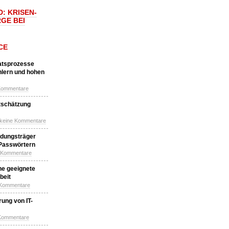
: KRISEN-
GE BEI
CE
katsprozesse
hlern und hohen
Kommentare
tschätzung
 keine Kommentare
idungsträger
 Passwörtern
e Kommentare
ne geeignete
beit
 Kommentare
ung von IT-
 Kommentare