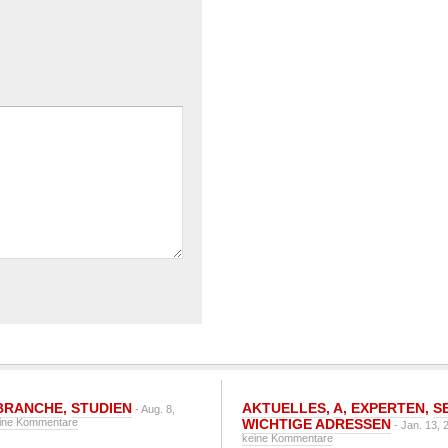
BRANCHE
,
STUDIEN
AKTUELLES
,
A
,
EXPERTEN
,
S
- Aug. 8,
ine Kommentare
WICHTIGE ADRESSEN
- Jan. 13, 
keine Kommentare