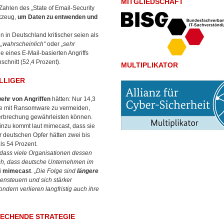
MITGLIEDSCHAFT
ahlen des „State of Email-Security
rkzeug,
um Daten zu entwenden und
 in Deutschland kritischer seien als
s
„wahrscheinlich“
oder
„sehr
ge eines E-Mail-basierten Angriffs
chnitt (52,4 Prozent).
MULTIPLIKATOR
LLIGER
ehr von Angriffen
hätten: Nur 14,3
cke mit Ransomware zu vermeiden,
terbrechung gewährleisten können.
Hinzu kommt laut mimecast, dass sie
r deutschen Opfer hätten zwei bis
ls 54 Prozent.
 dass viele Organisationen dessen
lich, dass deutsche Unternehmen im
i
mimecast
.
„Die Folge sind
längere
ensteuern und sich stärker
ndern verlieren langfristig auch ihre
RECHENDE STRATEGIE