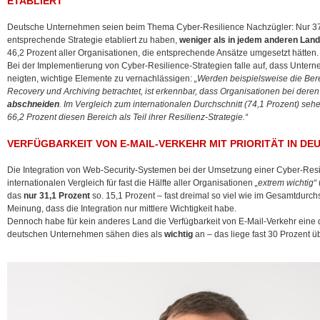
ETABLIERT
Deutsche Unternehmen seien beim Thema Cyber-Resilience Nachzügler: Nur 37
entsprechende Strategie etabliert zu haben,
weniger als in jedem anderen Land
46,2 Prozent aller Organisationen, die entsprechende Ansätze umgesetzt hätten.
Bei der Implementierung von Cyber-Resilience-Strategien falle auf, dass Unter
neigten, wichtige Elemente zu vernachlässigen:
„Werden beispielsweise die Ber
Recovery und Archiving betrachtet, ist erkennbar, dass Organisationen bei deren
abschneiden
. Im Vergleich zum internationalen Durchschnitt (74,1 Prozent) se
66,2 Prozent diesen Bereich als Teil ihrer Resilienz-Strategie.“
VERFÜGBARKEIT VON E-MAIL-VERKEHR MIT PRIORITÄT IN D
Die Integration von Web-Security-Systemen bei der Umsetzung einer Cyber-Resil
internationalen Vergleich für fast die Hälfte aller Organisationen
„extrem wichtig“
das
nur 31,1 Prozent
so. 15,1 Prozent – fast dreimal so viel wie im Gesamtdurchs
Meinung, dass die Integration nur mittlere Wichtigkeit habe.
Dennoch habe für kein anderes Land die Verfügbarkeit von E-Mail-Verkehr eine de
deutschen Unternehmen sähen dies als
wichtig
an – das liege fast 30 Prozent ü