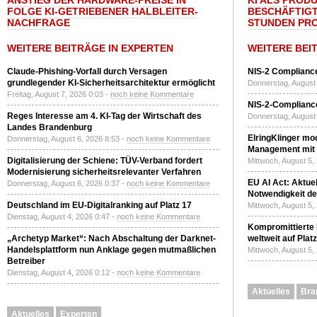
ANSTIEG DER HARDWARE-PREISE IN
KI ALS PROD
FOLGE KI-GETRIEBENER HALBLEITER-
BESCHÄFTIGT
NACHFRAGE
STUNDEN PR
WEITERE BEITRÄGE IN EXPERTEN
WEITERE BEI
Claude-Phishing-Vorfall durch Versagen
NIS-2 Compliance
grundlegender KI-Sicherheitsarchitektur ermöglicht
Donnerstag, August 
Freitag, August 7, 2026 0:03 -
noch keine Kommentare
NIS-2-Compliance
Reges Interesse am 4. KI-Tag der Wirtschaft des
Donnerstag, August 
Landes Brandenburg
ElringKlinger mod
Donnerstag, August 6, 2026 8:53 -
noch keine Kommentare
Management mit 
Digitalisierung der Schiene: TÜV-Verband fordert
Mittwoch, August 5,
Modernisierung sicherheitsrelevanter Verfahren
EU AI Act: Aktuel
Donnerstag, August 6, 2026 0:37 -
noch keine Kommentare
Notwendigkeit de
Deutschland im EU-Digitalranking auf Platz 17
Mittwoch, August 5,
Dienstag, August 4, 2026 0:47 -
noch keine Kommentare
Kompromittierte
„Archetyp Market“: Nach Abschaltung der Darknet-
weltweit auf Plat
Handelsplattform nun Anklage gegen mutmaßlichen
Mittwoch, August 5,
Betreiber
Dienstag, August 4, 2026 0:12 -
noch keine Kommentare
Aktuelles
Bra
Aktuelles
Experten