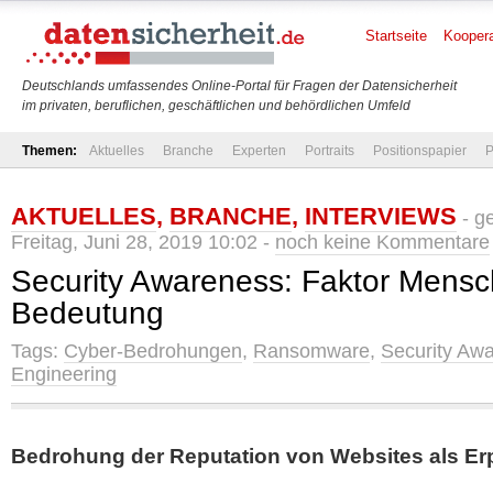
Startseite
Koopera
Deutschlands umfassendes Online-Portal für Fragen der Datensicherheit
im privaten, beruflichen, geschäftlichen und behördlichen Umfeld
Themen:
Aktuelles
Branche
Experten
Portraits
Positionspapier
P
AKTUELLES
,
BRANCHE
,
INTERVIEWS
- g
Freitag, Juni 28, 2019 10:02 -
noch keine Kommentare
Security Awareness: Faktor Mensch
Bedeutung
Tags:
Cyber-Bedrohungen
,
Ransomware
,
Security Aw
Engineering
Bedrohung der Reputation von Websites als 