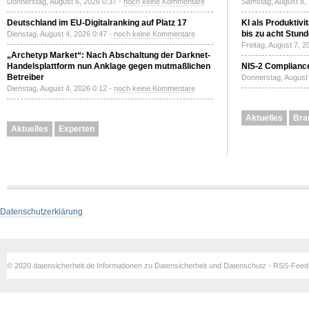
Donnerstag, August 6, 2026 0:37 -
noch keine Kommentare
Samstag, August 8,
Deutschland im EU-Digitalranking auf Platz 17
KI als Produktivi
bis zu acht Stun
Dienstag, August 4, 2026 0:47 -
noch keine Kommentare
Freitag, August 7, 
„Archetyp Market“: Nach Abschaltung der Darknet-
Handelsplattform nun Anklage gegen mutmaßlichen
NIS-2 Compliance
Betreiber
Donnerstag, August 
Dienstag, August 4, 2026 0:12 -
noch keine Kommentare
Aktuelles
Bra
Aktuelles
Experten
Datenschutzerklärung
© 2020 datensicherheit.de Informationen zu Datensicherheit und Datenschutz - RSS-Fee