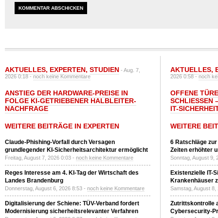
AKTUELLES
,
EXPERTEN
,
STUDIEN
AKTUELLES
,
- Aug. 7,
2026 0:18 -
noch keine Kommentare
2026 0:58 -
noch ke
ANSTIEG DER HARDWARE-PREISE IN
OFFENE TÜRE
FOLGE KI-GETRIEBENER HALBLEITER-
SCHLIESSEN –
NACHFRAGE
T-SICHERHEI
WEITERE BEITRÄGE IN EXPERTEN
WEITERE BEI
Claude-Phishing-Vorfall durch Versagen
6 Ratschläge zur
grundlegender KI-Sicherheitsarchitektur ermöglicht
Zeiten erhöhter 
Freitag, August 7, 2026 0:03 -
noch keine Kommentare
Sonntag, August 9, 
Reges Interesse am 4. KI-Tag der Wirtschaft des
Existenzielle IT-
Landes Brandenburg
Krankenhäuser zu
Donnerstag, August 6, 2026 8:53 -
noch keine Kommentare
Samstag, August 8,
Digitalisierung der Schiene: TÜV-Verband fordert
Zutrittskontrolle
Modernisierung sicherheitsrelevanter Verfahren
Cybersecurity-Pri