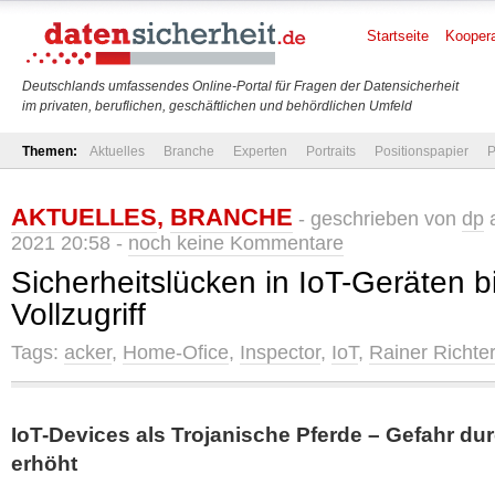
Startseite
Koopera
Deutschlands umfassendes Online-Portal für Fragen der Datensicherheit
im privaten, beruflichen, geschäftlichen und behördlichen Umfeld
Themen:
Aktuelles
Branche
Experten
Portraits
Positionspapier
P
AKTUELLES
,
BRANCHE
- geschrieben von
dp
a
2021 20:58 -
noch keine Kommentare
Sicherheitslücken in IoT-Geräten 
Vollzugriff
Tags:
acker
,
Home-Ofice
,
Inspector
,
IoT
,
Rainer Richter
IoT-Devices als Trojanische Pferde – Gefahr d
erhöht