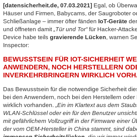
[datensicherheit.de, 07.03.2021]
Egal, ob Überw
Häuser und Firmen, Babycams, der Saugroboter od
Schließanlage – immer öfter fänden
IoT-Geräte
den
und öffneten damit
„Tür und Tor“
für Hacker-Attack
Device habe teils
gravierende Lücken
, warnen Se
Inspector:
BEWUSSTSEIN FÜR IOT-SICHERHEIT WE
ANWENDERN, NOCH HERSTELLERN OD
INVERKEHRBRINGERN WIRKLICH VOR
Das Bewusstsein für die notwendige Sicherheit die
bei den Anwendern, noch bei den Herstellern oder 
wirklich vorhanden.
„Ein im Klartext aus dem Stau
WLAN-Schlüssel oder ein für den Benutzer unsich
mit gefährlichem Vollzugriff in der Firmware eine
der vom OEM-Hersteller in China stammt, sind dabe
immensen Sicherheitslücken,
die wir immer wied