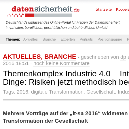
Startseite
Koopera
Deutschlands umfassendes Online-Portal für Fragen der Datensicherheit
im privaten, beruflichen, geschäftlichen und behördlichen Umfeld
Themen:
Aktuelles
Branche
Experten
Portraits
Positionspapier
P
AKTUELLES
,
BRANCHE
- geschrieben von
dp
a
2016 18:51 -
noch keine Kommentare
Themenkomplex Industrie 4.0 – Int
Dinge: Risiken jetzt methodisch 
Tags:
2016
,
digitale Transformation
,
Gesellschaft
,
Indus
Mehrere Vorträge auf der „it-sa 2016“ widmeten 
Transformation der Gesellschaft