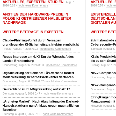
AKTUELLES
,
EXPERTEN
,
STUDIEN
AKTUELLES
,
- Aug. 7,
2026 0:18 -
noch keine Kommentare
2026 0:54 -
noch ke
ANSTIEG DER HARDWARE-PREISE IN
EXISTENZIELL
FOLGE KI-GETRIEBENER HALBLEITER-
DEUTSCHLAN
NACHFRAGE
DIGITALEN A
WEITERE BEITRÄGE IN EXPERTEN
WEITERE BEI
Claude-Phishing-Vorfall durch Versagen
Zutrittskontrolle
grundlegender KI-Sicherheitsarchitektur ermöglicht
Cybersecurity-Pri
Freitag, August 7, 2026 0:03 -
noch keine Kommentare
Samstag, August 8,
Reges Interesse am 4. KI-Tag der Wirtschaft des
KI als Produktivi
Landes Brandenburg
bis zu acht Stun
Donnerstag, August 6, 2026 8:53 -
noch keine Kommentare
Freitag, August 7, 
Digitalisierung der Schiene: TÜV-Verband fordert
NIS-2 Compliance
Modernisierung sicherheitsrelevanter Verfahren
Donnerstag, August 
Donnerstag, August 6, 2026 0:37 -
noch keine Kommentare
NIS-2-Compliance
Deutschland im EU-Digitalranking auf Platz 17
Donnerstag, August 
Dienstag, August 4, 2026 0:47 -
noch keine Kommentare
ElringKlinger mod
„Archetyp Market“: Nach Abschaltung der Darknet-
Management mit 
Handelsplattform nun Anklage gegen mutmaßlichen
Mittwoch, August 5,
Betreiber
Dienstag, August 4, 2026 0:12 -
noch keine Kommentare