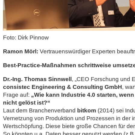
Foto: Dirk Pinnow
Ramon Mörl:
Vertrauenswürdiger Experten beauft
Best-Practice-Maßnahmen schrittweise umsetz
Dr.-Ing. Thomas Sinnwell
, „CEO Forschung und En
consistec Engineering & Consulting GmbH
, war
Frage auf:
„Wie kann Industrie 4.0 starten, wenn
nicht gelöst ist?“
Laut dem Branchenverband
bitkom
(2014) sei Indus
Vernetzung von Produktion und Prozessen in der in
Wertschöpfung. Diese biete große Chancen für de
So könnten u.a. Daten besser genutzt werden (z.B.