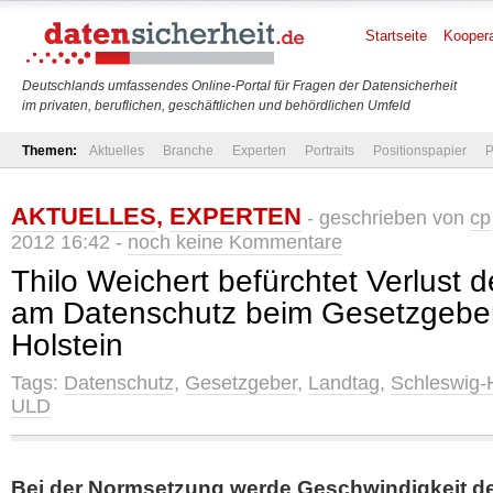
Startseite
Koopera
Deutschlands umfassendes Online-Portal für Fragen der Datensicherheit
im privaten, beruflichen, geschäftlichen und behördlichen Umfeld
Themen:
Aktuelles
Branche
Experten
Portraits
Positionspapier
P
AKTUELLES
,
EXPERTEN
- geschrieben von
cp
2012 16:42 -
noch keine Kommentare
Thilo Weichert befürchtet Verlust 
am Datenschutz beim Gesetzgeber
Holstein
Tags:
Datenschutz
,
Gesetzgeber
,
Landtag
,
Schleswig-H
ULD
Bei der Normsetzung werde Geschwindigkeit de