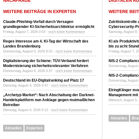
NACHFRAGE
DIGITALEN A
WEITERE BEITRÄGE IN EXPERTEN
WEITERE BEI
Claude-Phishing-Vorfall durch Versagen
Zutrittskontrolle
grundlegender KI-Sicherheitsarchitektur ermöglicht
Cybersecurity-Pri
Freitag, August 7, 2026 0:03 -
noch keine Kommentare
Samstag, August 8,
Reges Interesse am 4. KI-Tag der Wirtschaft des
KI als Produktivi
Landes Brandenburg
bis zu acht Stun
Donnerstag, August 6, 2026 8:53 -
noch keine Kommentare
Freitag, August 7, 
Digitalisierung der Schiene: TÜV-Verband fordert
NIS-2 Compliance
Modernisierung sicherheitsrelevanter Verfahren
Donnerstag, August 
Donnerstag, August 6, 2026 0:37 -
noch keine Kommentare
NIS-2-Compliance
Deutschland im EU-Digitalranking auf Platz 17
Donnerstag, August 
Dienstag, August 4, 2026 0:47 -
noch keine Kommentare
ElringKlinger mod
„Archetyp Market“: Nach Abschaltung der Darknet-
Management mit 
Handelsplattform nun Anklage gegen mutmaßlichen
Mittwoch, August 5,
Betreiber
Dienstag, August 4, 2026 0:12 -
noch keine Kommentare
Aktuelles
Bra
Aktuelles
Experten