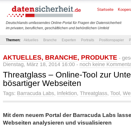
Startseite
Koopera
Deutschlands umfassendes Online-Portal für Fragen der Datensicherheit
im privaten, beruflichen, geschäftlichen und behördlichen Umfeld
Themen:
Aktuelles
Branche
Experten
Portraits
Positionspapier
P
AKTUELLES
,
BRANCHE
,
PRODUKTE
- ges
Dienstag, März 18, 2014 16:00 -
noch keine Komment
Threatglass – Online-Tool zur Unt
bösartiger Webseiten
Tags:
Barracuda Labs
,
Infektion
,
Threatglass
,
Tool
,
We
Mit dem neuem Portal der Barracuda Labs lassen
Webseiten analysieren und visualisieren