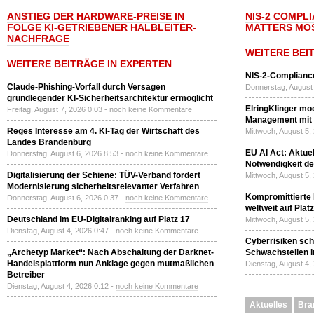
ANSTIEG DER HARDWARE-PREISE IN
NIS-2 COMPL
FOLGE KI-GETRIEBENER HALBLEITER-
MATTERS MO
NACHFRAGE
WEITERE BEI
WEITERE BEITRÄGE IN EXPERTEN
NIS-2-Compliance
Claude-Phishing-Vorfall durch Versagen
Donnerstag, August 
grundlegender KI-Sicherheitsarchitektur ermöglicht
ElringKlinger mod
Freitag, August 7, 2026 0:03 -
noch keine Kommentare
Management mit 
Reges Interesse am 4. KI-Tag der Wirtschaft des
Mittwoch, August 5,
Landes Brandenburg
EU AI Act: Aktuel
Donnerstag, August 6, 2026 8:53 -
noch keine Kommentare
Notwendigkeit de
Digitalisierung der Schiene: TÜV-Verband fordert
Mittwoch, August 5,
Modernisierung sicherheitsrelevanter Verfahren
Kompromittierte
Donnerstag, August 6, 2026 0:37 -
noch keine Kommentare
weltweit auf Plat
Deutschland im EU-Digitalranking auf Platz 17
Mittwoch, August 5,
Dienstag, August 4, 2026 0:47 -
noch keine Kommentare
Cyberrisiken sch
„Archetyp Market“: Nach Abschaltung der Darknet-
Schwachstellen i
Handelsplattform nun Anklage gegen mutmaßlichen
Dienstag, August 4,
Betreiber
Dienstag, August 4, 2026 0:12 -
noch keine Kommentare
Aktuelles
Bra