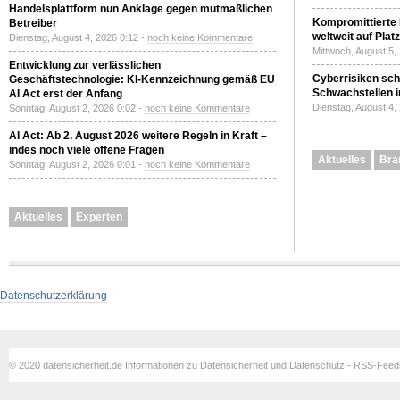
Handelsplattform nun Anklage gegen mutmaßlichen
Kompromittierte
Betreiber
weltweit auf Plat
Dienstag, August 4, 2026 0:12 -
noch keine Kommentare
Mittwoch, August 5,
Entwicklung zur verlässlichen
Cyberrisiken sch
Geschäftstechnologie: KI-Kennzeichnung gemäß EU
Schwachstellen i
AI Act erst der Anfang
Dienstag, August 4,
Sonntag, August 2, 2026 0:02 -
noch keine Kommentare
AI Act: Ab 2. August 2026 weitere Regeln in Kraft –
indes noch viele offene Fragen
Aktuelles
Bra
Sonntag, August 2, 2026 0:01 -
noch keine Kommentare
Aktuelles
Experten
Datenschutzerklärung
© 2020 datensicherheit.de Informationen zu Datensicherheit und Datenschutz - RSS-Fee