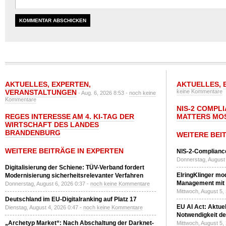
AKTUELLES
,
EXPERTEN
,
AKTUELLES
,
VERANSTALTUNGEN
keine Kommentare
- Aug. 6, 2026 8:53 -
noch keine
Kommentare
NIS-2 COMPL
REGES INTERESSE AM 4. KI-TAG DER
MATTERS MO
WIRTSCHAFT DES LANDES
BRANDENBURG
WEITERE BEI
WEITERE BEITRÄGE IN EXPERTEN
NIS-2-Compliance
Donnerstag, August 
Digitalisierung der Schiene: TÜV-Verband fordert
ElringKlinger mod
Modernisierung sicherheitsrelevanter Verfahren
Management mit 
Donnerstag, August 6, 2026 0:37 -
noch keine Kommentare
Mittwoch, August 5,
Deutschland im EU-Digitalranking auf Platz 17
EU AI Act: Aktuel
Dienstag, August 4, 2026 0:47 -
noch keine Kommentare
Notwendigkeit de
„Archetyp Market“: Nach Abschaltung der Darknet-
Mittwoch, August 5,