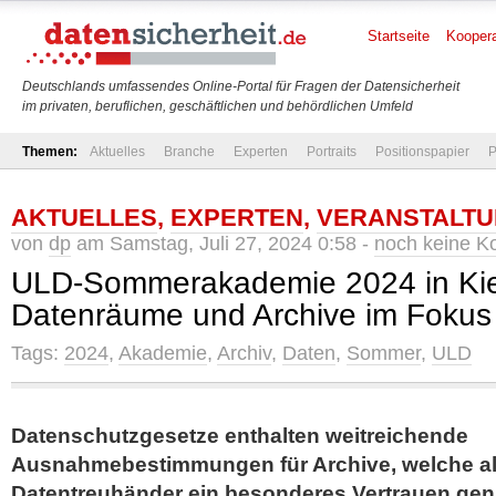
Startseite
Koopera
Deutschlands umfassendes Online-Portal für Fragen der Datensicherheit
im privaten, beruflichen, geschäftlichen und behördlichen Umfeld
Themen:
Aktuelles
Branche
Experten
Portraits
Positionspapier
P
AKTUELLES
,
EXPERTEN
,
VERANSTALT
von
dp
am Samstag, Juli 27, 2024 0:58 -
noch keine 
ULD-Sommerakademie 2024 in Kiel:
Datenräume und Archive im Fokus
Tags:
2024
,
Akademie
,
Archiv
,
Daten
,
Sommer
,
ULD
Datenschutzgesetze enthalten weitreichende
Ausnahmebestimmungen für Archive, welche als
Datentreuhänder ein besonderes Vertrauen ge