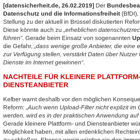
[datensicherheit.de, 26.02.2019]
Der
Bundesbeau
Datenschutz und die Informationsfreiheit
(BfDI),
Stellung zu der aktuell in Brüssel diskutierten Ref
Diese könnte auch zu
„erheblichen datenschutzre
führen“
. Gerade beim Einsatz von sogenannten
Up
die Gefahr,
„dass wenige große Anbieter, die eine
zur Verfügung stellen, verstärkt Daten über Nutzer 
Dienste im Internet gewinnen“
.
NACHTEILE FÜR KLEINERE PLATTFORM
DIENSTEANBIETER
Kelber warnt deshalb vor den möglichen Konseque
Reform:
„Auch wenn Upload-Filter nicht explizit im
werden, wird es in der praktischen Anwendung auf 
Gerade kleinere Plattform- und Diensteanbieter wür
Möglichkeit haben, mit allen erdenklichen Rechte
zu schließen. Ebenso wenig würden sie den imme