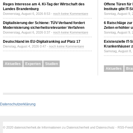
Reges Interesse am 4. KI-Tag der Wirtschaft des
Offene Türen für
Landes Brandenburg
Institute gibt I
Donnerstag, August 6, 2026 8:53 -
noch keine Kommentare
Sonntag, August 9, 
Digitalisierung der Schiene: TÜV-Verband fordert
6 Ratschläge zur
Modernisierung sicherheitsrelevanter Verfahren
Zeiten erhöhter 
Donnerstag, August 6, 2026 0:37 -
noch keine Kommentare
Sonntag, August 9, 
Deutschland im EU-Digitalranking auf Platz 17
Existenzielle IT-
Krankenhäuser zu
Dienstag, August 4, 2026 0:47 -
noch keine Kommentare
Samstag, August 8,
Aktuelles
Experten
Studien
Aktuelles
Bra
Datenschutzerklärung
© 2020 datensicherheit.de Informationen zu Datensicherheit und Datenschutz - RSS-Fee