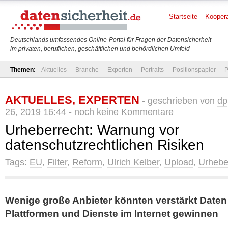
Startseite
Koopera
Deutschlands umfassendes Online-Portal für Fragen der Datensicherheit
im privaten, beruflichen, geschäftlichen und behördlichen Umfeld
Themen:
Aktuelles
Branche
Experten
Portraits
Positionspapier
P
AKTUELLES
,
EXPERTEN
- geschrieben von
dp
26, 2019 16:44 -
noch keine Kommentare
Urheberrecht: Warnung vor
datenschutzrechtlichen Risiken
Tags:
EU
,
Filter
,
Reform
,
Ulrich Kelber
,
Upload
,
Urhebe
Wenige große Anbieter könnten verstärkt Daten 
Plattformen und Dienste im Internet gewinnen