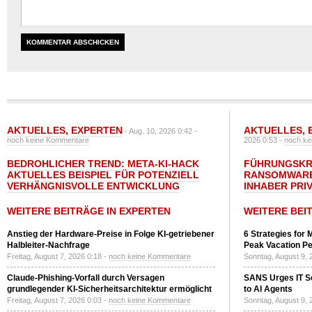
AKTUELLES
,
EXPERTEN
AKTUELLES
,
- Aug. 10, 2026 0:42 -
noch keine Kommentare
2026 0:53 -
noch ke
BEDROHLICHER TREND: META-KI-HACK
FÜHRUNGSKRÄ
AKTUELLES BEISPIEL FÜR POTENZIELL
RANSOMWARE
VERHÄNGNISVOLLE ENTWICKLUNG
INHABER PRI
WEITERE BEITRÄGE IN EXPERTEN
WEITERE BEI
Anstieg der Hardware-Preise in Folge KI-getriebener
6 Strategies for 
Halbleiter-Nachfrage
Peak Vacation Pe
Freitag, August 7, 2026 0:18 -
noch keine Kommentare
Sonntag, August 9, 
Claude-Phishing-Vorfall durch Versagen
SANS Urges IT S
grundlegender KI-Sicherheitsarchitektur ermöglicht
to AI Agents
Freitag, August 7, 2026 0:03 -
noch keine Kommentare
Sonntag, August 9, 