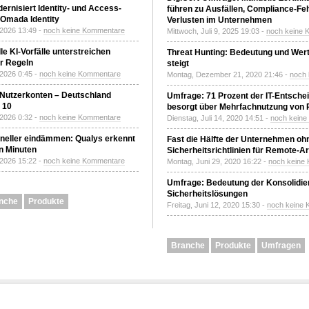
ernisiert Identity- und Access-
führen zu Ausfällen, Compliance-Fe
Omada Identity
Verlusten im Unternehmen
 2026 13:49 -
noch keine Kommentare
Mittwoch, Juli 9, 2025 19:03 -
noch keine 
le KI-Vorfälle unterstreichen
Threat Hunting: Bedeutung und Wer
r Regeln
steigt
 2026 0:45 -
noch keine Kommentare
Montag, Dezember 21, 2020 21:46 -
noch
 Nutzerkonten – Deutschland
Umfrage: 71 Prozent der IT-Entsche
z 10
besorgt über Mehrfachnutzung von
 2026 0:32 -
noch keine Kommentare
Dienstag, Juli 14, 2020 14:51 -
noch kein
neller eindämmen: Qualys erkennt
Fast die Hälfte der Unternehmen oh
n Minuten
Sicherheitsrichtlinien für Remote-Ar
 2026 15:22 -
noch keine Kommentare
Montag, Juni 29, 2020 16:22 -
noch keine
Umfrage: Bedeutung der Konsolidier
Sicherheitslösungen
nche
Produkte
Freitag, Juni 12, 2020 15:30 -
noch keine
Branche
Produkte
Umfragen