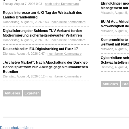
ElringKlinger mod
Freitag, August 7, 2026 0:03 -
noch keine Kommentare
Management mit 
Reges Interesse am 4. KI-Tag der Wirtschaft des
Mittwoch, August 5,
Landes Brandenburg
EU AI Act: Aktuel
Donnerstag, August 6, 2026 8:53 -
noch keine Kommentare
Notwendigkeit de
Digitalisierung der Schiene: TÜV-Verband fordert
Mittwoch, August 5,
Modernisierung sicherheitsrelevanter Verfahren
Kompromittierte
Donnerstag, August 6, 2026 0:37 -
noch keine Kommentare
weltweit auf Plat
Deutschland im EU-Digitalranking auf Platz 17
Mittwoch, August 5,
Dienstag, August 4, 2026 0:47 -
noch keine Kommentare
Cyberrisiken sch
„Archetyp Market“: Nach Abschaltung der Darknet-
Schwachstellen i
Handelsplattform nun Anklage gegen mutmaßlichen
Dienstag, August 4,
Betreiber
Dienstag, August 4, 2026 0:12 -
noch keine Kommentare
Aktuelles
Bra
Aktuelles
Experten
Datenschutzerklärung