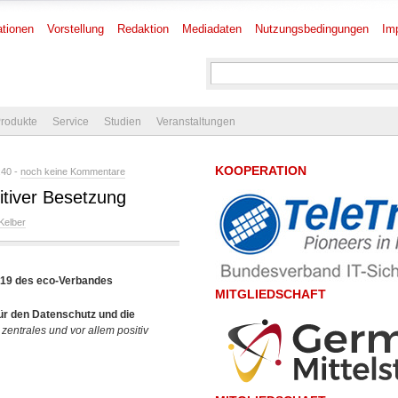
tionen
Vorstellung
Redaktion
Mediadaten
Nutzungsbedingungen
Im
rodukte
Service
Studien
Veranstaltungen
KOOPERATION
:40 -
noch keine Kommentare
itiver Besetzung
 Kelber
019 des eco-Verbandes
MITGLIEDSCHAFT
ür den Datenschutz und die
 zentrales und vor allem positiv