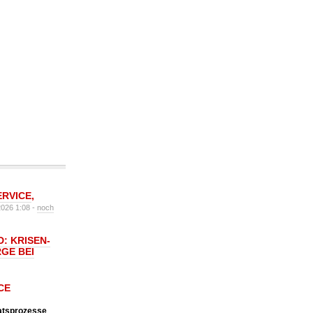
ERVICE
,
2026 1:08 -
noch
: KRISEN-
GE BEI
CE
katsprozesse