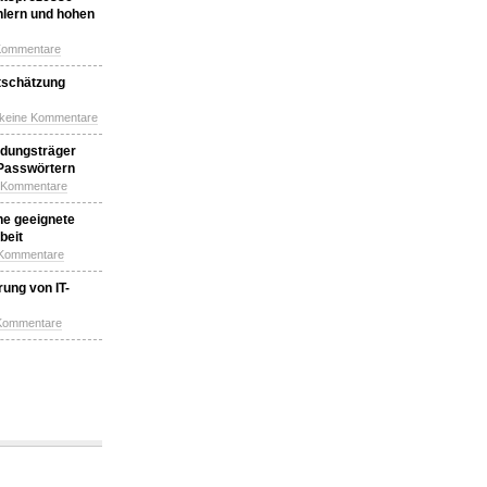
hlern und hohen
Kommentare
tschätzung
 keine Kommentare
idungsträger
 Passwörtern
e Kommentare
ne geeignete
beit
 Kommentare
ung von IT-
 Kommentare