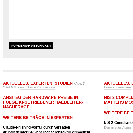
AKTUELLES
,
EXPERTEN
,
STUDIEN
AKTUELLES
,
- Aug. 7,
2026 0:18 -
noch keine Kommentare
keine Kommentare
ANSTIEG DER HARDWARE-PREISE IN
NIS-2 COMPL
FOLGE KI-GETRIEBENER HALBLEITER-
MATTERS MO
NACHFRAGE
WEITERE BEI
WEITERE BEITRÄGE IN EXPERTEN
NIS-2-Compliance
Claude-Phishing-Vorfall durch Versagen
Donnerstag, August 
grundlegender KI-Sicherheitsarchitektur ermöglicht