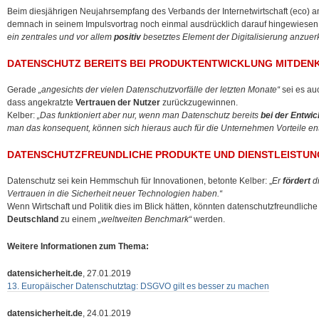
Beim diesjährigen Neujahrsempfang des Verbands der Internetwirtschaft (eco) a
demnach in seinem Impulsvortrag noch einmal ausdrücklich darauf hingewiesen
ein zentrales und vor allem
positiv
besetztes Element der Digitalisierung anzue
DATENSCHUTZ BEREITS BEI PRODUKTENTWICKLUNG MITDEN
Gerade
„angesichts der vielen Datenschutzvorfälle der letzten Monate“
sei es auc
dass angekratzte
Vertrauen der Nutzer
zurückzugewinnen.
Kelber:
„Das funktioniert aber nur, wenn man Datenschutz bereits
bei der Entwi
man das konsequent, können sich hieraus auch für die Unternehmen Vorteile ent
DATENSCHUTZFREUNDLICHE PRODUKTE UND DIENSTLEISTUN
Datenschutz sei kein Hemmschuh für Innovationen, betonte Kelber: „
Er
fördert
di
Vertrauen in die Sicherheit neuer Technologien haben.“
Wenn Wirtschaft und Politik dies im Blick hätten, könnten datenschutzfreundlich
Deutschland
zu einem
„weltweiten Benchmark“
werden.
Weitere Informationen zum Thema:
datensicherheit.de
, 27.01.2019
13. Europäischer Datenschutztag: DSGVO gilt es besser zu machen
datensicherheit.de
, 24.01.2019