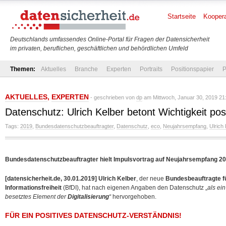
Startseite
Koopera
Deutschlands umfassendes Online-Portal für Fragen der Datensicherheit
im privaten, beruflichen, geschäftlichen und behördlichen Umfeld
Themen:
Aktuelles
Branche
Experten
Portraits
Positionspapier
P
AKTUELLES
,
EXPERTEN
- geschrieben von
dp
am Mittwoch, Januar 30, 2019 21
Datenschutz: Ulrich Kelber betont Wichtigkeit pos
Tags:
2019
,
Bundesdatenschutzbeauftragter
,
Datenschutz
,
eco
,
Neujahrsempfang
,
Ulrich
Bundesdatenschutzbeauftragter hielt Impulsvortrag auf Neujahrsempfang 2
[datensicherheit.de, 30.01.2019]
Ulrich Kelber
, der neue
Bundesbeauftragte f
Informationsfreiheit
(BfDI), hat nach eigenen Angaben den Datenschutz „
als ein
besetztes Element der
Digitalisierung
“
hervorgehoben.
FÜR EIN POSITIVES DATENSCHUTZ-VERSTÄNDNIS!