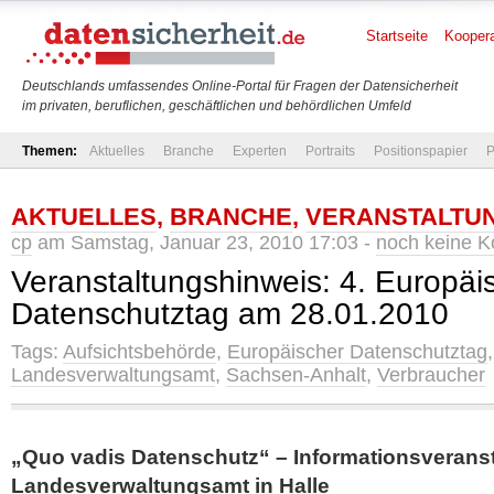
Startseite
Koopera
Deutschlands umfassendes Online-Portal für Fragen der Datensicherheit
im privaten, beruflichen, geschäftlichen und behördlichen Umfeld
Themen:
Aktuelles
Branche
Experten
Portraits
Positionspapier
P
AKTUELLES
,
BRANCHE
,
VERANSTALTU
cp
am Samstag, Januar 23, 2010 17:03 -
noch keine 
Veranstaltungshinweis: 4. Europäi
Datenschutztag am 28.01.2010
Tags:
Aufsichtsbehörde
,
Europäischer Datenschutztag
Landesverwaltungsamt
,
Sachsen-Anhalt
,
Verbraucher
„Quo vadis Datenschutz“ – Informationsverans
Landesverwaltungsamt in Halle