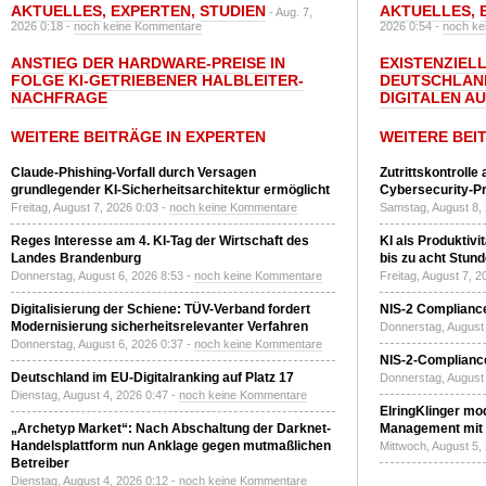
AKTUELLES
,
EXPERTEN
,
STUDIEN
AKTUELLES
,
- Aug. 7,
2026 0:18 -
noch keine Kommentare
2026 0:54 -
noch ke
ANSTIEG DER HARDWARE-PREISE IN
EXISTENZIELL
FOLGE KI-GETRIEBENER HALBLEITER-
DEUTSCHLAN
NACHFRAGE
DIGITALEN A
WEITERE BEITRÄGE IN EXPERTEN
WEITERE BEI
Claude-Phishing-Vorfall durch Versagen
Zutrittskontrolle
grundlegender KI-Sicherheitsarchitektur ermöglicht
Cybersecurity-Pri
Freitag, August 7, 2026 0:03 -
noch keine Kommentare
Samstag, August 8,
Reges Interesse am 4. KI-Tag der Wirtschaft des
KI als Produktivi
Landes Brandenburg
bis zu acht Stun
Donnerstag, August 6, 2026 8:53 -
noch keine Kommentare
Freitag, August 7, 
Digitalisierung der Schiene: TÜV-Verband fordert
NIS-2 Compliance
Modernisierung sicherheitsrelevanter Verfahren
Donnerstag, August 
Donnerstag, August 6, 2026 0:37 -
noch keine Kommentare
NIS-2-Compliance
Deutschland im EU-Digitalranking auf Platz 17
Donnerstag, August 
Dienstag, August 4, 2026 0:47 -
noch keine Kommentare
ElringKlinger mod
„Archetyp Market“: Nach Abschaltung der Darknet-
Management mit 
Handelsplattform nun Anklage gegen mutmaßlichen
Mittwoch, August 5,
Betreiber
Dienstag, August 4, 2026 0:12 -
noch keine Kommentare