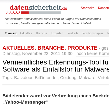
Startseite
Koopera
Deutschlands umfassendes Online-Portal für Fragen der Datensicherheit
im privaten, beruflichen, geschäftlichen und behördlichen Umfeld
Themen:
Aktuelles
Branche
Experten
Portraits
Positionspapier
P
AKTUELLES
,
BRANCHE
,
PRODUKTE
- ges
Dienstag, November 22, 2011 19:30 -
noch keine Kom
Vermeintliches Erkennungs-Tool für
Software als Einfallstor für Malwar
Tags:
Backdoor
,
BitDefender
,
Coidung
,
Malware
,
Virto
Bitdefender warnt vor Verbreitung eines Backd
„Yahoo-Messenger“