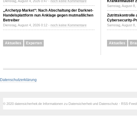
Krankenhäuser zu
Dienstag, August 4, 2026 0:47 -
noch keine Kommentare
Samstag, August 8,
„Archetyp Market“: Nach Abschaltung der Darknet-
Handelsplattform nun Anklage gegen mutmaßlichen
Zutrittskontrolle
Betreiber
Cybersecurity-Pri
Dienstag, August 4, 2026 0:12 -
noch keine Kommentare
Samstag, August 8,
Aktuelles
Experten
Aktuelles
Bra
Datenschutzerklärung
© 2020 datensicherheit.de Informationen zu Datensicherheit und Datenschutz - RSS-Fee