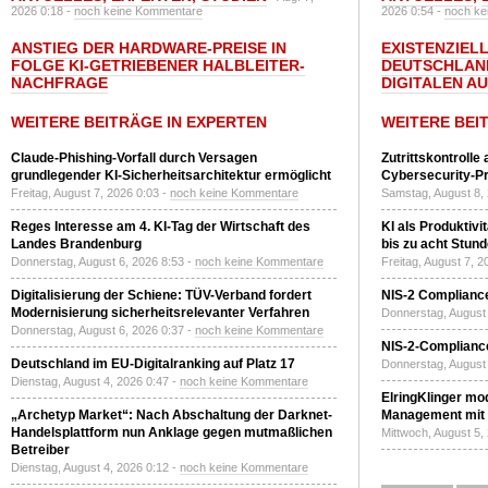
2026 0:18 -
noch keine Kommentare
2026 0:54 -
noch ke
ANSTIEG DER HARDWARE-PREISE IN
EXISTENZIELL
FOLGE KI-GETRIEBENER HALBLEITER-
DEUTSCHLAN
NACHFRAGE
DIGITALEN A
WEITERE BEITRÄGE IN EXPERTEN
WEITERE BEI
Claude-Phishing-Vorfall durch Versagen
Zutrittskontrolle
grundlegender KI-Sicherheitsarchitektur ermöglicht
Cybersecurity-Pri
Freitag, August 7, 2026 0:03 -
noch keine Kommentare
Samstag, August 8,
Reges Interesse am 4. KI-Tag der Wirtschaft des
KI als Produktivi
Landes Brandenburg
bis zu acht Stun
Donnerstag, August 6, 2026 8:53 -
noch keine Kommentare
Freitag, August 7, 
Digitalisierung der Schiene: TÜV-Verband fordert
NIS-2 Compliance
Modernisierung sicherheitsrelevanter Verfahren
Donnerstag, August 
Donnerstag, August 6, 2026 0:37 -
noch keine Kommentare
NIS-2-Compliance
Deutschland im EU-Digitalranking auf Platz 17
Donnerstag, August 
Dienstag, August 4, 2026 0:47 -
noch keine Kommentare
ElringKlinger mod
„Archetyp Market“: Nach Abschaltung der Darknet-
Management mit 
Handelsplattform nun Anklage gegen mutmaßlichen
Mittwoch, August 5,
Betreiber
Dienstag, August 4, 2026 0:12 -
noch keine Kommentare