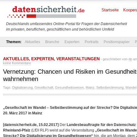
Startseite
Koopera
Deutschlands umfassendes Online-Portal für Fragen der Datensicherheit
im privaten, beruflichen, geschäftlichen und behördlichen Umfeld
Themen:
Aktuelles
Branche
Experten
Portraits
Positionspapier
P
AKTUELLES
,
EXPERTEN
,
VERANSTALTUNGEN
- geschrieben von
dp
am 
keine Kommentare
Vernetzung: Chancen und Risiken im Gesundhei
wahrnehmen
Tags:
Digitalisierung
,
Gesellschaft
,
Gesundheitswesen
,
Mainz
,
Selbstbestimmung
,
Wandel
„Gesellschaft im Wandel – Selbstbestimmung auf der Strecke? Die Digitali
20. März 2017 in Mainz
[datensicherheit.de, 15.02.2017]
Der
Landesbeauftragte für den Datenschutz u
Rheinland-Pfalz
(LfDI RLP) weist auf die Veranstaltung
„Gesellschaft im Wande
Strecke? Die Digitalisierung im Gesundheitswesen“
hin, die am Montag, dem 