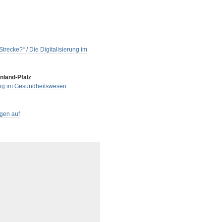
recke?“ / Die Digitalisierung im
nland-Pfalz
rung im Gesundheitswesen
gen auf