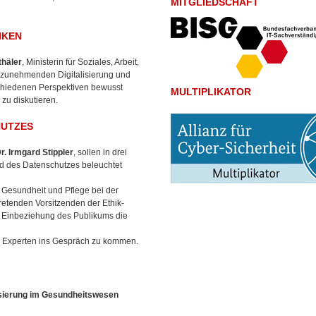
MITGLIEDSCHAFT
IKEN
thäler
, Ministerin für Soziales, Arbeit,
r zunehmenden Digitalisierung und
hiedenen Perspektiven bewusst
MULTIPLIKATOR
zu diskutieren.
HUTZES
r. Irmgard Stippler
, sollen in drei
und des Datenschutzes beleuchtet
ür Gesundheit und Pflege bei der
tretenden Vorsitzenden der Ethik-
r Einbeziehung des Publikums die
en Experten ins Gespräch zu kommen.
lisierung im Gesundheitswesen