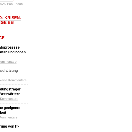
2026 1:08 -
noch
: KRISEN-
GE BEI
CE
katsprozesse
hlern und hohen
Kommentare
tschätzung
 keine Kommentare
idungsträger
 Passwörtern
e Kommentare
ne geeignete
beit
 Kommentare
ung von IT-