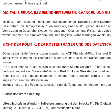
Landesmuseum Mainz stattfindet.
DIGITALISIERUNG IM GESUNDHEITSWESEN: CHANCEN UND RIS
Mit dieser Veranstaltung möchte der LfDI zusammen mit
Sabine Bätzing-Lichten
Gesundheit und Demografie in Rheinland Pfalz, einen Anstoß geben, die mit de
Vernetzung im Gesundheitswesen verbundenen Chancen und Risiken aus versc
wahrzunehmen, sie einzuordnen und über mögliche Verbesserungen konstruktiv 
SICHT DER POLITIK, DER KOSTENTRÄGER UND DES DATENSC
Gemeinsam mit der Vorstandsvorsitzenden der AOK Rheinland-Pfalz/Saarland,
D
inhaltlichen Beiträgen die Thematik aus der Sicht der Politik, der Kostenträger 
werden.
Die anschließende Podiumsdiskussion, die durch
Sabine Strüder
, Referentin f
Verbraucherzentrale Rheinland-Pfalz, und
Prof. Dr. Ignaz Wessler
, dem stellver
Kommission der Landesärztekammer Rheinland-Pfalz, bereichert wird, soll unte
angesprochenen Inhalte vertiefen.
Im Anschluss an die Podiumsdiskussion sind die Teilnehmer eingeladen, mit d
Diskussionsveranstaltung:
„Gesellschaft im Wandel – Selbstbestimmung auf der Strecke?“ / Die Digita
Montag, 20. März 2017, 17.30 Uhr, Landesmuseum Mainz