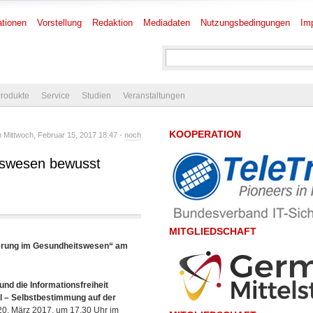
tionen
Vorstellung
Redaktion
Mediadaten
Nutzungsbedingungen
Im
rodukte
Service
Studien
Veranstaltungen
KOOPERATION
Mittwoch, Februar 15, 2017 18:47 -
noch
tswesen bewusst
MITGLIEDSCHAFT
sierung im Gesundheitswesen“ am
nd die Informationsfreiheit
l – Selbstbestimmung auf der
20. März 2017, um 17.30 Uhr im