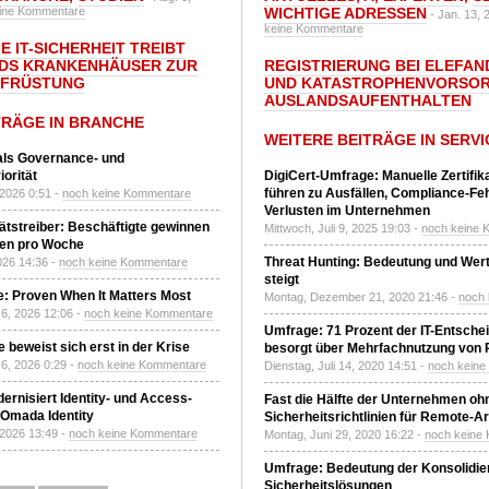
ine Kommentare
WICHTIGE ADRESSEN
- Jan. 13, 
keine Kommentare
E IT-SICHERHEIT TREIBT
DS KRANKENHÄUSER ZUR
REGISTRIERUNG BEI ELEFAND
UFRÜSTUNG
UND KATASTROPHENVORSOR
AUSLANDSAUFENTHALTEN
TRÄGE IN BRANCHE
WEITERE BEITRÄGE IN SERVI
 als Governance- und
orität
DigiCert-Umfrage: Manuelle Zertifi
führen zu Ausfällen, Compliance-Fe
 2026 0:51 -
noch keine Kommentare
Verlusten im Unternehmen
tätstreiber: Beschäftigte gewinnen
Mittwoch, Juli 9, 2025 19:03 -
noch keine 
den pro Woche
Threat Hunting: Bedeutung und Wer
2026 14:36 -
noch keine Kommentare
steigt
: Proven When It Matters Most
Montag, Dezember 21, 2020 21:46 -
noch
6, 2026 12:06 -
noch keine Kommentare
Umfrage: 71 Prozent der IT-Entsche
 beweist sich erst in der Krise
besorgt über Mehrfachnutzung von
6, 2026 0:29 -
noch keine Kommentare
Dienstag, Juli 14, 2020 14:51 -
noch kein
ernisiert Identity- und Access-
Fast die Hälfte der Unternehmen oh
Omada Identity
Sicherheitsrichtlinien für Remote-Ar
 2026 13:49 -
noch keine Kommentare
Montag, Juni 29, 2020 16:22 -
noch keine
Umfrage: Bedeutung der Konsolidier
Sicherheitslösungen