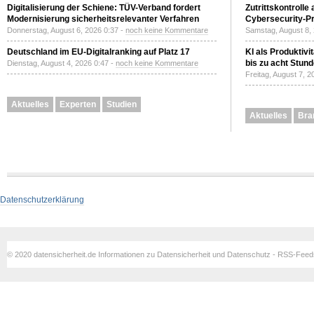
Digitalisierung der Schiene: TÜV-Verband fordert
Zutrittskontrolle
Modernisierung sicherheitsrelevanter Verfahren
Cybersecurity-Pri
Donnerstag, August 6, 2026 0:37 -
noch keine Kommentare
Samstag, August 8,
Deutschland im EU-Digitalranking auf Platz 17
KI als Produktivi
bis zu acht Stun
Dienstag, August 4, 2026 0:47 -
noch keine Kommentare
Freitag, August 7, 
Aktuelles
Experten
Studien
Aktuelles
Bra
Datenschutzerklärung
© 2020 datensicherheit.de Informationen zu Datensicherheit und Datenschutz - RSS-Fee