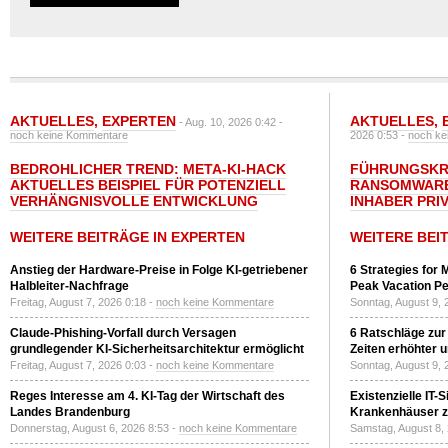
AKTUELLES
,
EXPERTEN
AKTUELLES
,
- Aug. 10, 2026 0:42 -
noch keine Kommentare
2026 0:53 -
noch ke
BEDROHLICHER TREND: META-KI-HACK
FÜHRUNGSKRÄ
AKTUELLES BEISPIEL FÜR POTENZIELL
RANSOMWARE
VERHÄNGNISVOLLE ENTWICKLUNG
INHABER PRI
WEITERE BEITRÄGE IN EXPERTEN
WEITERE BEI
Anstieg der Hardware-Preise in Folge KI-getriebener
6 Strategies for 
Halbleiter-Nachfrage
Peak Vacation Pe
Freitag, August 7, 2026 0:18 -
noch keine Kommentare
Sonntag, August 9, 
Claude-Phishing-Vorfall durch Versagen
6 Ratschläge zur
grundlegender KI-Sicherheitsarchitektur ermöglicht
Zeiten erhöhter 
Freitag, August 7, 2026 0:03 -
noch keine Kommentare
Sonntag, August 9, 
Reges Interesse am 4. KI-Tag der Wirtschaft des
Existenzielle IT-
Landes Brandenburg
Krankenhäuser zu
Donnerstag, August 6, 2026 8:53 -
noch keine Kommentare
Samstag, August 8,