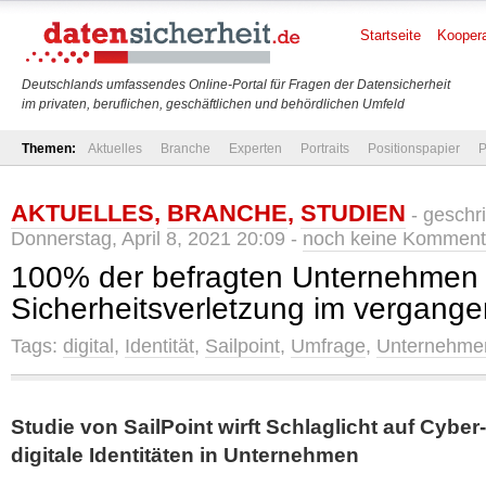
Startseite
Koopera
Deutschlands umfassendes Online-Portal für Fragen der Datensicherheit
im privaten, beruflichen, geschäftlichen und behördlichen Umfeld
Themen:
Aktuelles
Branche
Experten
Portraits
Positionspapier
P
AKTUELLES
,
BRANCHE
,
STUDIEN
- geschr
Donnerstag, April 8, 2021 20:09 -
noch keine Komment
100% der befragten Unternehmen 
Sicherheitsverletzung im vergang
Tags:
digital
,
Identität
,
Sailpoint
,
Umfrage
,
Unternehme
Studie von SailPoint wirft Schlaglicht auf Cyber
digitale Identitäten in Unternehmen