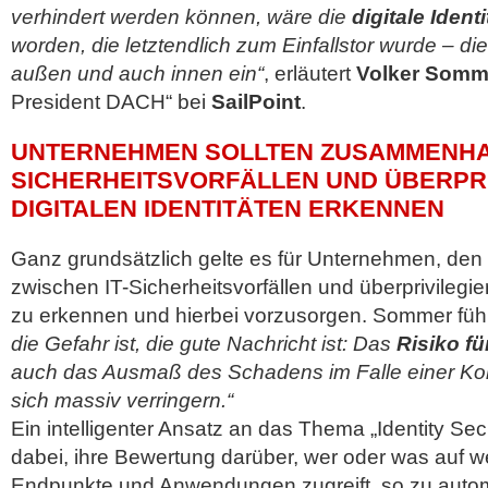
verhindert werden können, wäre die
digitale Ident
worden, die letztendlich zum Einfallstor wurde – die
außen und auch innen ein“
, erläutert
Volker Somm
President DACH“ bei
SailPoint
.
UNTERNEHMEN SOLLTEN ZUSAMMENHAN
SICHERHEITSVORFÄLLEN UND ÜBERPR
DIGITALEN IDENTITÄTEN ERKENNEN
Ganz grundsätzlich gelte es für Unternehmen, d
zwischen IT-Sicherheitsvorfällen und überprivilegier
zu erkennen und hierbei vorzusorgen. Sommer füh
die Gefahr ist, die gute Nachricht ist: Das
Risiko fü
auch das Ausmaß des Schadens im Falle einer Ko
sich massiv verringern.“
Ein intelligenter Ansatz an das Thema „Identity Secu
dabei, ihre Bewertung darüber, wer oder was auf w
Endpunkte und Anwendungen zugreift, so zu autom