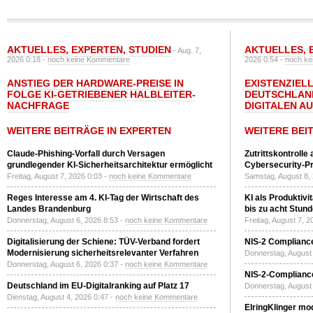
AKTUELLES
,
EXPERTEN
,
STUDIEN
AKTUELLES
,
- Aug. 7,
2026 0:18 -
noch keine Kommentare
2026 0:54 -
noch ke
ANSTIEG DER HARDWARE-PREISE IN
EXISTENZIELL
FOLGE KI-GETRIEBENER HALBLEITER-
DEUTSCHLAN
NACHFRAGE
DIGITALEN A
WEITERE BEITRÄGE IN EXPERTEN
WEITERE BEI
Claude-Phishing-Vorfall durch Versagen
Zutrittskontrolle
grundlegender KI-Sicherheitsarchitektur ermöglicht
Cybersecurity-Pri
Freitag, August 7, 2026 0:03 -
noch keine Kommentare
Samstag, August 8,
Reges Interesse am 4. KI-Tag der Wirtschaft des
KI als Produktivi
Landes Brandenburg
bis zu acht Stun
Donnerstag, August 6, 2026 8:53 -
noch keine Kommentare
Freitag, August 7, 
Digitalisierung der Schiene: TÜV-Verband fordert
NIS-2 Compliance
Modernisierung sicherheitsrelevanter Verfahren
Donnerstag, August 
Donnerstag, August 6, 2026 0:37 -
noch keine Kommentare
NIS-2-Compliance
Deutschland im EU-Digitalranking auf Platz 17
Donnerstag, August 
Dienstag, August 4, 2026 0:47 -
noch keine Kommentare
ElringKlinger mod