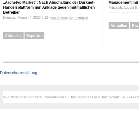
„Archetyp Market“: Nach Abschaltung der Darknet-
Management mit 
Handelsplattform nun Anklage gegen mutmaßlichen
Mittwoch, August 5,
Betreiber
Dienstag, August 4, 2026 0:12 -
noch keine Kommentare
Aktuelles
Bra
Aktuelles
Experten
Datenschutzerklärung
© 2020 datensicherheit.de Informationen zu Datensicherheit und Datenschutz - RSS-Fee