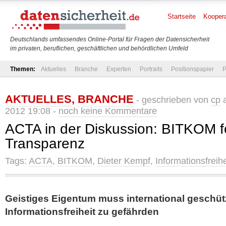
Startseite
Koopera
Deutschlands umfassendes Online-Portal für Fragen der Datensicherheit
im privaten, beruflichen, geschäftlichen und behördlichen Umfeld
Themen:
Aktuelles
Branche
Experten
Portraits
Positionspapier
P
AKTUELLES
,
BRANCHE
- geschrieben von
cp
a
2012 19:08 -
noch keine Kommentare
ACTA in der Diskussion: BITKOM f
Transparenz
Tags:
ACTA
,
BITKOM
,
Dieter Kempf
,
Informationsfreihe
Geistiges Eigentum muss international geschüt
Informationsfreiheit zu gefährden