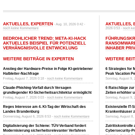
AKTUELLES
,
EXPERTEN
AKTUELLES
,
- Aug. 10, 2026 0:42 -
noch keine Kommentare
2026 0:53 -
noch ke
BEDROHLICHER TREND: META-KI-HACK
FÜHRUNGSKRÄ
AKTUELLES BEISPIEL FÜR POTENZIELL
RANSOMWARE
VERHÄNGNISVOLLE ENTWICKLUNG
INHABER PRI
WEITERE BEITRÄGE IN EXPERTEN
WEITERE BEI
Anstieg der Hardware-Preise in Folge KI-getriebener
6 Strategies for 
Halbleiter-Nachfrage
Peak Vacation Pe
Freitag, August 7, 2026 0:18 -
noch keine Kommentare
Sonntag, August 9, 
Claude-Phishing-Vorfall durch Versagen
6 Ratschläge zur
grundlegender KI-Sicherheitsarchitektur ermöglicht
Zeiten erhöhter 
Freitag, August 7, 2026 0:03 -
noch keine Kommentare
Sonntag, August 9, 
Reges Interesse am 4. KI-Tag der Wirtschaft des
Existenzielle IT-
Landes Brandenburg
Krankenhäuser zu
Donnerstag, August 6, 2026 8:53 -
noch keine Kommentare
Samstag, August 8,
Digitalisierung der Schiene: TÜV-Verband fordert
Zutrittskontrolle
Modernisierung sicherheitsrelevanter Verfahren
Cybersecurity-Pri