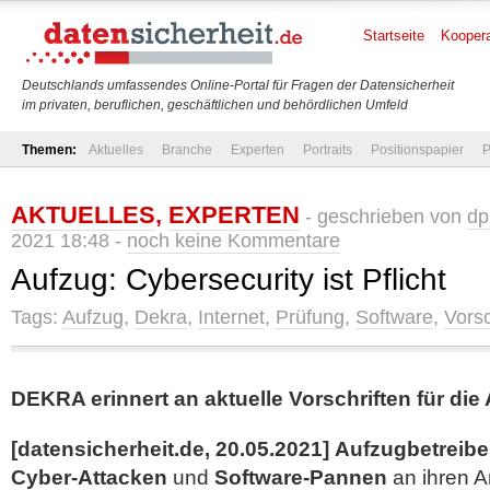
Startseite
Koopera
Deutschlands umfassendes Online-Portal für Fragen der Datensicherheit
im privaten, beruflichen, geschäftlichen und behördlichen Umfeld
Themen:
Aktuelles
Branche
Experten
Portraits
Positionspapier
P
AKTUELLES
,
EXPERTEN
- geschrieben von
dp
2021 18:48 -
noch keine Kommentare
Aufzug: Cybersecurity ist Pflicht
Tags:
Aufzug
,
Dekra
,
Internet
,
Prüfung
,
Software
,
Vorsc
DEKRA erinnert an aktuelle Vorschriften für di
[datensicherheit.de, 20.05.2021]
Aufzugbetreibe
Cyber-Attacken
und
Software-Pannen
an ihren 