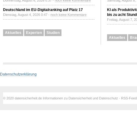
Donnerstag, August 6, 2026 0:37 -
noch keine Kommentare
Samstag, August 8,
Deutschland im EU-Digitalranking auf Platz 17
KI als Produktivi
bis zu acht Stun
Dienstag, August 4, 2026 0:47 -
noch keine Kommentare
Freitag, August 7, 
Aktuelles
Experten
Studien
Aktuelles
Bra
Datenschutzerklärung
© 2020 datensicherheit.de Informationen zu Datensicherheit und Datenschutz - RSS-Fee