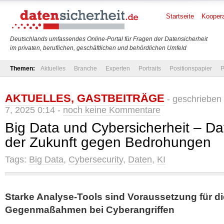
Startseite
Koopera
Deutschlands umfassendes Online-Portal für Fragen der Datensicherheit
im privaten, beruflichen, geschäftlichen und behördlichen Umfeld
Themen:
Aktuelles
Branche
Experten
Portraits
Positionspapier
P
AKTUELLES
,
GASTBEITRÄGE
- geschrieben
7, 2025 0:14 -
noch keine Kommentare
Big Data und Cybersicherheit – D
der Zukunft gegen Bedrohungen
Tags:
Big Data
,
Cybersecurity
,
Daten
,
KI
Starke Analyse-Tools sind Voraussetzung für di
Gegenmaßahmen bei Cyberangriffen