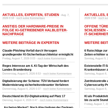
AKTUELLES
,
EXPERTEN
,
STUDIEN
AKTUELLES
,
- Aug. 7,
2026 0:18 -
noch keine Kommentare
2026 0:58 -
noch ke
ANSTIEG DER HARDWARE-PREISE IN
OFFENE TÜRE
FOLGE KI-GETRIEBENER HALBLEITER-
SCHLIESSEN –
NACHFRAGE
T-SICHERHEI
WEITERE BEITRÄGE IN EXPERTEN
WEITERE BEI
Claude-Phishing-Vorfall durch Versagen
6 Ratschläge zur
grundlegender KI-Sicherheitsarchitektur ermöglicht
Zeiten erhöhter 
Freitag, August 7, 2026 0:03 -
noch keine Kommentare
Sonntag, August 9, 
Reges Interesse am 4. KI-Tag der Wirtschaft des
Existenzielle IT-
Landes Brandenburg
Krankenhäuser zu
Donnerstag, August 6, 2026 8:53 -
noch keine Kommentare
Samstag, August 8,
Digitalisierung der Schiene: TÜV-Verband fordert
Zutrittskontrolle
Modernisierung sicherheitsrelevanter Verfahren
Cybersecurity-Pri
Donnerstag, August 6, 2026 0:37 -
noch keine Kommentare
Samstag, August 8,
Deutschland im EU-Digitalranking auf Platz 17
KI als Produktivi
bis zu acht Stun
Dienstag, August 4, 2026 0:47 -
noch keine Kommentare
Freitag, August 7, 
„Archetyp Market“: Nach Abschaltung der Darknet-