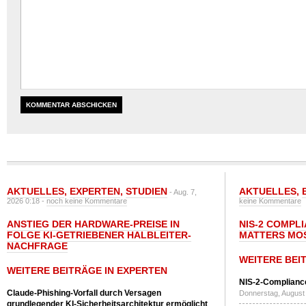
AKTUELLES
,
EXPERTEN
,
STUDIEN
AKTUELLES
,
- Aug. 7,
2026 0:18 -
noch keine Kommentare
keine Kommentare
ANSTIEG DER HARDWARE-PREISE IN
NIS-2 COMPL
FOLGE KI-GETRIEBENER HALBLEITER-
MATTERS MO
NACHFRAGE
WEITERE BEI
WEITERE BEITRÄGE IN EXPERTEN
NIS-2-Compliance
Claude-Phishing-Vorfall durch Versagen
Donnerstag, August 
grundlegender KI-Sicherheitsarchitektur ermöglicht