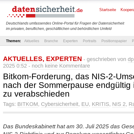
Startseite
Koopera
Deutschlands umfassendes Online-Portal für Fragen der Datensicherheit
im privaten, beruflichen, geschäftlichen und behördlichen Umfeld
Themen:
Aktuelles
Branche
Experten
Portraits
Positionspapier
P
AKTUELLES
,
EXPERTEN
- geschrieben von
dp
2025 0:52 -
noch keine Kommentare
Bitkom-Forderung, das NIS-2-Ums
nach der Sommerpause endgültig
zu verabschieden
Tags:
BITKOM
,
Cybersicherheit
,
EU
,
KRITIS
,
NIS 2
,
Ra
Das Bundeskabinett hat am 30. Juli 2025 das Ges