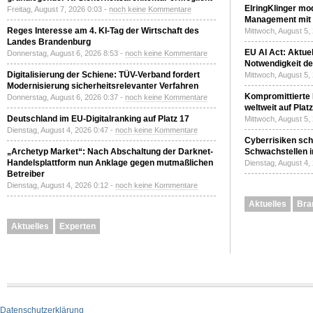
ElringKlinger mod
Freitag, August 7, 2026 0:03 -
noch keine Kommentare
Management mit 
Reges Interesse am 4. KI-Tag der Wirtschaft des
Mittwoch, August 5,
Landes Brandenburg
EU AI Act: Aktuel
Donnerstag, August 6, 2026 8:53 -
noch keine Kommentare
Notwendigkeit de
Digitalisierung der Schiene: TÜV-Verband fordert
Mittwoch, August 5,
Modernisierung sicherheitsrelevanter Verfahren
Kompromittierte
Donnerstag, August 6, 2026 0:37 -
noch keine Kommentare
weltweit auf Plat
Deutschland im EU-Digitalranking auf Platz 17
Mittwoch, August 5,
Dienstag, August 4, 2026 0:47 -
noch keine Kommentare
Cyberrisiken sch
„Archetyp Market“: Nach Abschaltung der Darknet-
Schwachstellen i
Handelsplattform nun Anklage gegen mutmaßlichen
Dienstag, August 4,
Betreiber
Dienstag, August 4, 2026 0:12 -
noch keine Kommentare
Aktuelles
Bra
Aktuelles
Experten
Datenschutzerklärung