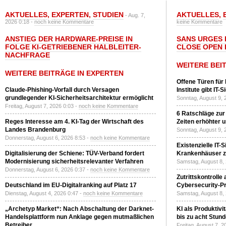
AKTUELLES
,
EXPERTEN
,
STUDIEN
AKTUELLES
,
- Aug. 7,
2026 0:18 -
noch keine Kommentare
keine Kommentare
ANSTIEG DER HARDWARE-PREISE IN
SANS URGES 
FOLGE KI-GETRIEBENER HALBLEITER-
CLOSE OPEN 
NACHFRAGE
WEITERE BEI
WEITERE BEITRÄGE IN EXPERTEN
Offene Türen für
Claude-Phishing-Vorfall durch Versagen
Institute gibt I
grundlegender KI-Sicherheitsarchitektur ermöglicht
Sonntag, August 9, 
Freitag, August 7, 2026 0:03 -
noch keine Kommentare
6 Ratschläge zur
Reges Interesse am 4. KI-Tag der Wirtschaft des
Zeiten erhöhter 
Landes Brandenburg
Sonntag, August 9, 
Donnerstag, August 6, 2026 8:53 -
noch keine Kommentare
Existenzielle IT-
Digitalisierung der Schiene: TÜV-Verband fordert
Krankenhäuser zu
Modernisierung sicherheitsrelevanter Verfahren
Samstag, August 8,
Donnerstag, August 6, 2026 0:37 -
noch keine Kommentare
Zutrittskontrolle
Deutschland im EU-Digitalranking auf Platz 17
Cybersecurity-Pri
Dienstag, August 4, 2026 0:47 -
noch keine Kommentare
Samstag, August 8,
„Archetyp Market“: Nach Abschaltung der Darknet-
KI als Produktivi
Handelsplattform nun Anklage gegen mutmaßlichen
bis zu acht Stun
Betreiber
Freitag, August 7, 