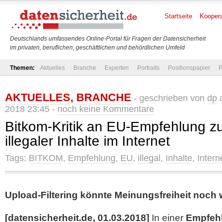
Startseite
Koopera
Deutschlands umfassendes Online-Portal für Fragen der Datensicherheit
im privaten, beruflichen, geschäftlichen und behördlichen Umfeld
Themen:
Aktuelles
Branche
Experten
Portraits
Positionspapier
P
AKTUELLES
,
BRANCHE
- geschrieben von
dp
a
2018 23:45 -
noch keine Kommentare
Bitkom-Kritik an EU-Empfehlung 
illegaler Inhalte im Internet
Tags:
BITKOM
,
Empfehlung
,
EU
,
illegal
,
Inhalte
,
Intern
Upload-Filtering könnte Meinungsfreiheit noch
[datensicherheit.de, 01.03.2018]
In einer
Empfehl