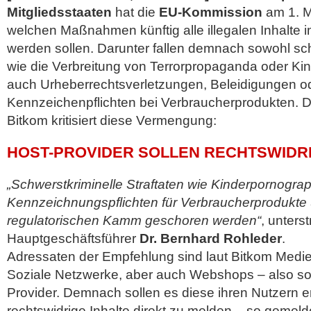
Mitgliedsstaaten
hat die
EU-Kommission
am 1. Mä
welchen Maßnahmen künftig alle illegalen Inhalte i
werden sollen. Darunter fallen demnach sowohl sch
wie die Verbreitung von Terrorpropaganda oder Ki
auch Urheberrechtsverletzungen, Beleidigungen o
Kennzeichenpflichten bei Verbraucherprodukten.
D
Bitkom kritisiert diese Vermengung:
HOST-PROVIDER SOLLEN RECHTSWIDR
„Schwerstkriminelle Straftaten wie Kinderpornograph
Kennzeichnungspflichten für Verbraucherprodukte 
regulatorischen Kamm geschoren werden“
, unters
Hauptgeschäftsführer
Dr. Bernhard Rohleder
.
Adressaten der Empfehlung sind laut Bitkom Medi
Soziale Netzwerke, aber auch Webshops – also s
Provider. Demnach sollen es diese ihren Nutzern e
rechtswidrige Inhalte direkt zu melden – so gemelde