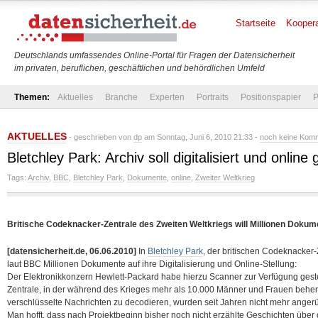
Startseite
Koopera
Deutschlands umfassendes Online-Portal für Fragen der Datensicherheit
im privaten, beruflichen, geschäftlichen und behördlichen Umfeld
Themen:
Aktuelles
Branche
Experten
Portraits
Positionspapier
P
AKTUELLES
- geschrieben von
dp
am Sonntag, Juni 6, 2010 21:33 -
noch keine Kom
Bletchley Park: Archiv soll digitalisiert und online
Tags:
Archiv
,
BBC
,
Bletchley Park
,
Dokumente
,
online
,
Zweiter Weltkrieg
Britische Codeknacker-Zentrale des Zweiten Weltkriegs will Millionen Doku
[datensicherheit.de, 06.06.2010]
In
Bletchley Park
, der britischen Codeknacker-
laut BBC Millionen Dokumente auf ihre Digitalisierung und Online-Stellung:
Der Elektronikkonzern Hewlett-Packard habe hierzu Scanner zur Verfügung gestel
Zentrale, in der während des Krieges mehr als 10.000 Männer und Frauen behe
verschlüsselte Nachrichten zu decodieren, wurden seit Jahren nicht mehr angerü
Man hofft, dass nach Projektbeginn bisher noch nicht erzählte Geschichten über 