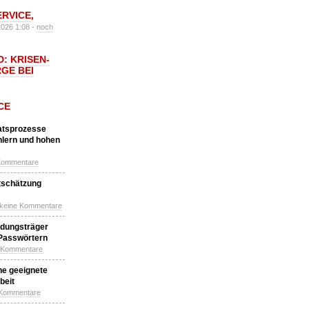
ERVICE
,
2026 1:08 -
noch
: KRISEN-
GE BEI
CE
katsprozesse
hlern und hohen
Kommentare
tschätzung
 keine Kommentare
idungsträger
 Passwörtern
e Kommentare
ne geeignete
beit
 Kommentare