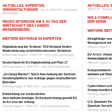
AKTUELLES
,
EXPERTEN
,
AKTUELLES
,
VERANSTALTUNGEN
2026 0:29 -
noch ke
- Aug. 6, 2026 8:53 -
noch keine
Kommentare
NIS-2-COMPLI
REGES INTERESSE AM 4. KI-TAG DER
DER KRISE
WIRTSCHAFT DES LANDES
BRANDENBURG
WEITERE BEI
WEITERE BEITRÄGE IN EXPERTEN
ElringKlinger mod
Management mit 
Digitalisierung der Schiene: TÜV-Verband fordert
Mittwoch, August 5,
Modernisierung sicherheitsrelevanter Verfahren
EU AI Act: Aktuel
Donnerstag, August 6, 2026 0:37 -
noch keine Kommentare
Notwendigkeit de
Deutschland im EU-Digitalranking auf Platz 17
Mittwoch, August 5,
Dienstag, August 4, 2026 0:47 -
noch keine Kommentare
Kompromittierte
„Archetyp Market“: Nach Abschaltung der Darknet-
weltweit auf Plat
Handelsplattform nun Anklage gegen mutmaßlichen
Mittwoch, August 5,
Betreiber
Cyberrisiken sch
Dienstag, August 4, 2026 0:12 -
noch keine Kommentare
Schwachstellen i
Entwicklung zur verlässlichen
Dienstag, August 4,
Geschäftstechnologie: KI-Kennzeichnung gemäß EU
U.S. Quantum Pus
AI Act erst der Anfang
Quantum Securit
Sonntag, August 2, 2026 0:02 -
noch keine Kommentare
Dienstag, August 4,