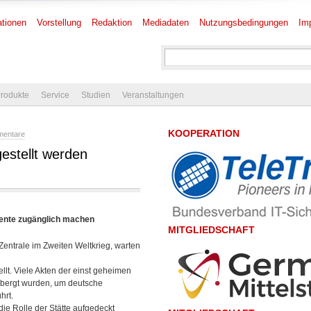
tionen
Vorstellung
Redaktion
Mediadaten
Nutzungsbedingungen
Im
rodukte
Service
Studien
Veranstaltungen
KOOPERATION
mentare
 gestellt werden
mente zugänglich machen
MITGLIEDSCHAFT
Zentrale im Zweiten Weltkrieg, warten
lt. Viele Akten der einst geheimen
rbergt wurden, um deutsche
hrt.
die Rolle der Stätte aufgedeckt