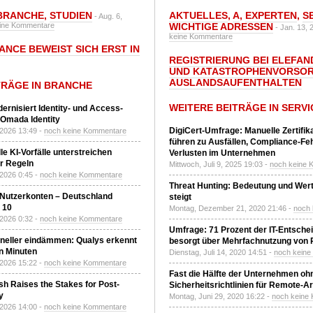
BRANCHE
,
STUDIEN
AKTUELLES
,
A
,
EXPERTEN
,
S
- Aug. 6,
ine Kommentare
WICHTIGE ADRESSEN
- Jan. 13, 
keine Kommentare
ANCE BEWEIST SICH ERST IN
REGISTRIERUNG BEI ELEFAND
UND KATASTROPHENVORSOR
AUSLANDSAUFENTHALTEN
TRÄGE IN BRANCHE
WEITERE BEITRÄGE IN SERVI
ernisiert Identity- und Access-
Omada Identity
DigiCert-Umfrage: Manuelle Zertifi
 2026 13:49 -
noch keine Kommentare
führen zu Ausfällen, Compliance-Fe
le KI-Vorfälle unterstreichen
Verlusten im Unternehmen
r Regeln
Mittwoch, Juli 9, 2025 19:03 -
noch keine 
 2026 0:45 -
noch keine Kommentare
Threat Hunting: Bedeutung und Wer
 Nutzerkonten – Deutschland
steigt
z 10
Montag, Dezember 21, 2020 21:46 -
noch
 2026 0:32 -
noch keine Kommentare
Umfrage: 71 Prozent der IT-Entsche
neller eindämmen: Qualys erkennt
besorgt über Mehrfachnutzung von
n Minuten
Dienstag, Juli 14, 2020 14:51 -
noch kein
 2026 15:22 -
noch keine Kommentare
Fast die Hälfte der Unternehmen oh
h Raises the Stakes for Post-
Sicherheitsrichtlinien für Remote-Ar
y
Montag, Juni 29, 2020 16:22 -
noch keine
 2026 14:00 -
noch keine Kommentare