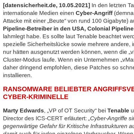
[datensicherheit.de, 10.05.2021]
In den letzten T
internationale Medien einen
Cyber-Angriff
(demna
Attacke mit einer „Beute“ von rund 100 Gigabyte) a
Pipeline-Betreiber in den USA, Colonial Pipeline
lahmlegt habe. Es sollte laut Tenable beachtet wer
spezielle Sicherheitslücke sowie mehrere andere,
nur hätten ausgenutzt werden können, wenn die „
Cluster-Modus laufe. Wenn ein Unternehmen „vMa
daher dringend empfohlen, diese Patches so schne
installieren.
RANSOMWARE BELIEBTER ANGRIFFSV
CYBER-KRIMINELLE
Marty Edwards
, „VP of OT Security“ bei
Tenable
u
Director des ICS-CERT erläutert:
„Cyber-Angriffe s
gegenwärtige Gefahr für Kritische Infrastrukturen 
damit auch für jeden einzelnen Verbraucher. Wenn d