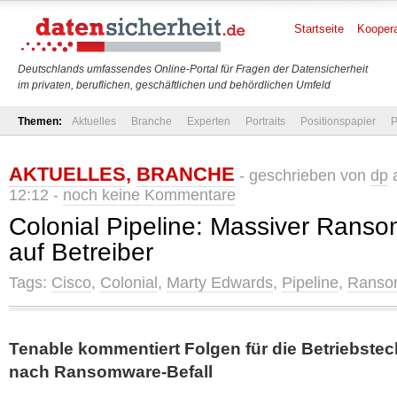
Startseite
Koopera
Deutschlands umfassendes Online-Portal für Fragen der Datensicherheit
im privaten, beruflichen, geschäftlichen und behördlichen Umfeld
Themen:
Aktuelles
Branche
Experten
Portraits
Positionspapier
P
AKTUELLES
,
BRANCHE
- geschrieben von
dp
a
12:12 -
noch keine Kommentare
Colonial Pipeline: Massiver Ranso
auf Betreiber
Tags:
Cisco
,
Colonial
,
Marty Edwards
,
Pipeline
,
Ranso
Tenable kommentiert Folgen für die Betriebstec
nach Ransomware-Befall