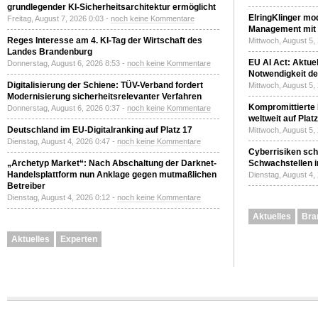
grundlegender KI-Sicherheitsarchitektur ermöglicht
ElringKlinger mod
Freitag, August 7, 2026 0:03 -
noch keine Kommentare
Management mit 
Reges Interesse am 4. KI-Tag der Wirtschaft des
Mittwoch, August 5,
Landes Brandenburg
EU AI Act: Aktuel
Donnerstag, August 6, 2026 8:53 -
noch keine Kommentare
Notwendigkeit de
Digitalisierung der Schiene: TÜV-Verband fordert
Mittwoch, August 5,
Modernisierung sicherheitsrelevanter Verfahren
Kompromittierte
Donnerstag, August 6, 2026 0:37 -
noch keine Kommentare
weltweit auf Plat
Deutschland im EU-Digitalranking auf Platz 17
Mittwoch, August 5,
Dienstag, August 4, 2026 0:47 -
noch keine Kommentare
Cyberrisiken sch
„Archetyp Market“: Nach Abschaltung der Darknet-
Schwachstellen i
Handelsplattform nun Anklage gegen mutmaßlichen
Dienstag, August 4,
Betreiber
Dienstag, August 4, 2026 0:12 -
noch keine Kommentare
Aktuelles
Bra
Aktuelles
Experten