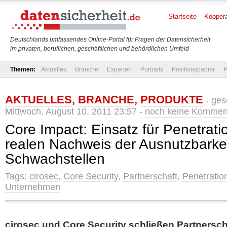
Startseite
Koopera
Deutschlands umfassendes Online-Portal für Fragen der Datensicherheit
im privaten, beruflichen, geschäftlichen und behördlichen Umfeld
Themen:
Aktuelles
Branche
Experten
Portraits
Positionspapier
P
AKTUELLES
,
BRANCHE
,
PRODUKTE
- ges
Mittwoch, August 10, 2011 23:57 -
noch keine Kommen
Core Impact: Einsatz für Penetrati
realen Nachweis der Ausnutzbarke
Schwachstellen
Tags:
cirosec
,
Core Security
,
Partnerschaft
,
Penetratio
Unternehmen
cirosec und Core Security schließen Partnersch