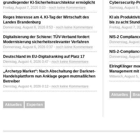
grundlegender KI-Sicherheitsarchitektur ermöglicht
Cybersecurity-Pri
Freitag, August 7, 2026 0:03 -
noch keine Kommentare
Samstag, August 8,
Reges Interesse am 4. KI-Tag der Wirtschaft des
KI als Produktivi
Landes Brandenburg
bis zu acht Stun
Donnerstag, August 6, 2026 8:53 -
noch keine Kommentare
Freitag, August 7, 
Digitalisierung der Schiene: TÜV-Verband fordert
NIS-2 Compliance
Modernisierung sicherheitsrelevanter Verfahren
Donnerstag, August 
Donnerstag, August 6, 2026 0:37 -
noch keine Kommentare
NIS-2-Compliance
Deutschland im EU-Digitalranking auf Platz 17
Donnerstag, August 
Dienstag, August 4, 2026 0:47 -
noch keine Kommentare
ElringKlinger mod
„Archetyp Market“: Nach Abschaltung der Darknet-
Management mit 
Handelsplattform nun Anklage gegen mutmaßlichen
Mittwoch, August 5,
Betreiber
Dienstag, August 4, 2026 0:12 -
noch keine Kommentare
Aktuelles
Bra
Aktuelles
Experten