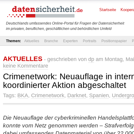
Startseite
Koopera
Deutschlands umfassendes Online-Portal für Fragen der Datensicherheit
im privaten, beruflichen, geschäftlichen und behördlichen Umfeld
Themen:
Aktuelles
Branche
Experten
Portraits
Positionspapier
P
AKTUELLES
- geschrieben von
dp
am Montag, Mai 
keine Kommentare
Crimenetwork: Neuauflage in intern
koordinierter Aktion abgeschaltet
Tags:
BKA
,
Crimenetwork
,
Darknet
,
Spanien
,
Undergr
Die Neuauflage der cyberkriminellen Handelsplatt
konnte vom Netz genommen werden – Strafverfo
dabei umfassendes Datenmaterial von über 22.00