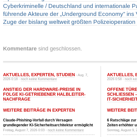
Cyberkriminelle / Deutschland und internationale P
führende Akteure der „Underground Economy“ ins
Zuge der bislang weltweit größten Polizeioperatio
Kommentare
sind geschlossen.
AKTUELLES
,
EXPERTEN
,
STUDIEN
AKTUELLES
,
- Aug. 7,
2026 0:18 -
noch keine Kommentare
2026 0:58 -
noch ke
ANSTIEG DER HARDWARE-PREISE IN
OFFENE TÜRE
FOLGE KI-GETRIEBENER HALBLEITER-
SCHLIESSEN –
NACHFRAGE
T-SICHERHEI
WEITERE BEITRÄGE IN EXPERTEN
WEITERE BEI
Claude-Phishing-Vorfall durch Versagen
6 Ratschläge zur
grundlegender KI-Sicherheitsarchitektur ermöglicht
Zeiten erhöhter 
Freitag, August 7, 2026 0:03 -
noch keine Kommentare
Sonntag, August 9, 