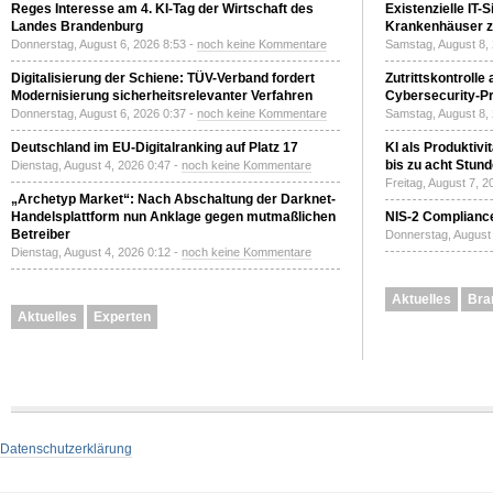
Reges Interesse am 4. KI-Tag der Wirtschaft des
Existenzielle IT-
Landes Brandenburg
Krankenhäuser zu
Donnerstag, August 6, 2026 8:53 -
noch keine Kommentare
Samstag, August 8,
Digitalisierung der Schiene: TÜV-Verband fordert
Zutrittskontrolle
Modernisierung sicherheitsrelevanter Verfahren
Cybersecurity-Pri
Donnerstag, August 6, 2026 0:37 -
noch keine Kommentare
Samstag, August 8,
Deutschland im EU-Digitalranking auf Platz 17
KI als Produktivi
bis zu acht Stun
Dienstag, August 4, 2026 0:47 -
noch keine Kommentare
Freitag, August 7, 
„Archetyp Market“: Nach Abschaltung der Darknet-
Handelsplattform nun Anklage gegen mutmaßlichen
NIS-2 Compliance
Betreiber
Donnerstag, August 
Dienstag, August 4, 2026 0:12 -
noch keine Kommentare
Aktuelles
Bra
Aktuelles
Experten
Datenschutzerklärung