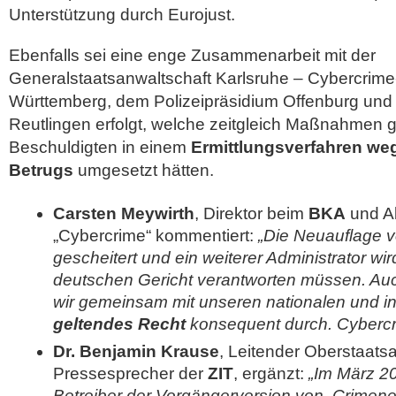
Unterstützung durch Eurojust.
Ebenfalls sei eine enge Zusammenarbeit mit der
Generalstaatsanwaltschaft Karlsruhe – Cybercrim
Württemberg, dem Polizeipräsidium Offenburg und
Reutlingen erfolgt, welche zeitgleich Maßnahmen
Beschuldigten in einem
Ermittlungsverfahren w
Betrugs
umgesetzt hätten.
Carsten Meywirth
, Direktor beim
BKA
und Ab
„Cybercrime“ kommentiert:
„Die Neuauflage v
gescheitert und ein weiterer Administrator wi
deutschen Gericht verantworten müssen. Auc
wir gemeinsam mit unseren nationalen und in
geltendes Recht
konsequent durch. Cybercrim
Dr. Benjamin Krause
, Leitender Oberstaats
Pressesprecher der
ZIT
, ergänzt:
„Im März 20
Betreiber der Vorgängerversion von ,Crimene