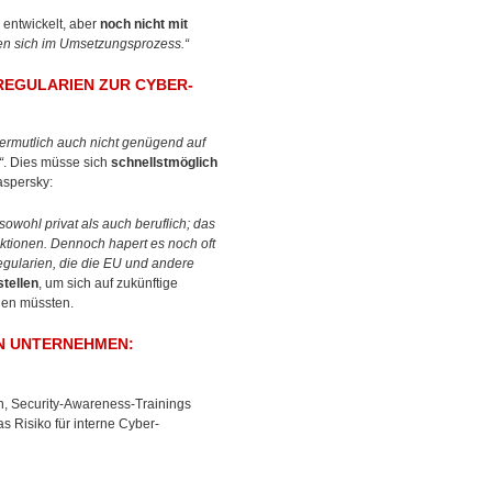
 entwickelt, aber
noch nicht mit
en sich im Umsetzungsprozess.“
EGULARIEN ZUR CYBER-
ermutlich auch nicht genügend auf
“
. Dies müsse sich
schnellstmöglich
aspersky:
sowohl privat als auch beruflich; das
nktionen. Dennoch hapert es noch oft
ularien, die die EU und andere
tellen
, um sich auf zukünftige
nen müssten.
N UNTERNEHMEN:
en, Security-Awareness-Trainings
 Risiko für interne Cyber-