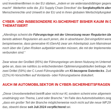
und Investmentfirmen in der EU stärken,
„indem er sie widerstandsfähiger gege
macht“
. Weiterhin solle die „EU Supply Chain Directive“ die
Sorgfaltspflicht al
Menschenrechte und Umwelt in der EU und in ihren globalen Wertschöpfungskett
CYBER- UND INSBESONDERE KI-SICHERHEIT BISHER KAUM IN
THEMATISIERT
„Allerdings scheint die
Führungsriege mit der Umsetzung neuer Regularien üb
bereits aktiven Regularien als auch jenen, die in absehbarer Zeit eingeführt wer
beispielsweise, dass generative KI (GenAI) zwar am Arbeitsplatz zum Mainstrea
noch über die Cyber-Risiken aufgeklärt werden müssen, die mit der Implementi
verbunden sind.“
Zwar wisse der Großteil (95%) der Führungsriege um deren Nutzung im Unterne
gebe an, dass sie nahtlos zu entscheidenden Optimierungsabläufen beitrage. Alle
zwei Drittel (59%) der C-Level-Führungskräfte um
KI-bezogene Datenlecks
. Zud
(22%) KI-Vorschriften auf Vorstands- oder Führungsebene diskutiert.
AUCH IM AUTOMOBILSEKTOR IN CYBER-SICHERHEITSFRAGE
„Diese Unvorbereitetheit betrifft aber nicht nur KI, sondern scheint eine allgeme
unabhängig von Thema, Land oder Branche.“
Im Falle des Automobilsektors zei
„dass ein großer Teil der Branche möglicherweise noch nicht auf die neue WP.29-
das, obwohl diese
seit Juli 2024 verpflichtend
sei.