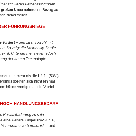
nüber schweren Betriebsstörungen
ler großen Unternehmen
in Bezug auf
en sicherstellen.
 DER FÜHRUNGSRIEGE
erfordert
– und zwar sowohl mit
den. So zeigt die Kaspersky-Studie
m wird, Unternehmensleiter jedoch
erung der neuen Technologie
hmen und mehr als die Hälfte (53%)
rdings sorgten sich nicht ein mal
em hätten weniger als ein Viertel
N NOCH HANDLUNGSBEDARF
ine Herausforderung zu sein –
ge eine weitere Kaspersky-Studie,
Verordnung vorbereitet ist“
– und