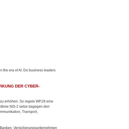
in the era of AI: Do business leaders
RKUNG DER CYBER-
 zu erhöhen. So regele WP.29 eine
chtlinie NIS-2 setze dagegen den
ommunikation, Transport,
von Banken, Versicherungsunternehmen