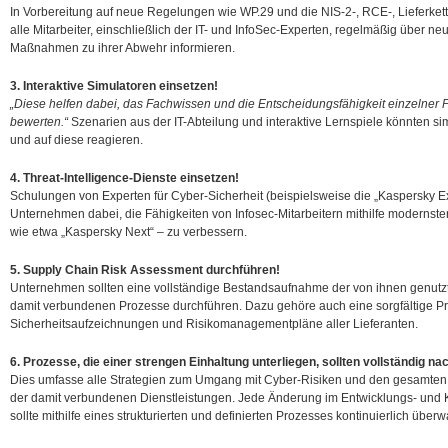
In Vorbereitung auf neue Regelungen wie WP.29 und die NIS-2-, RCE-, Lieferke
alle Mitarbeiter, einschließlich der IT- und InfoSec-Experten, regelmäßig über
Maßnahmen zu ihrer Abwehr informieren.
3. Interaktive Simulatoren einsetzen!
„Diese helfen dabei, das Fachwissen und die Entscheidungsfähigkeit einzelner P
bewerten.“
Szenarien aus der IT-Abteilung und interaktive Lernspiele könnten si
und auf diese reagieren.
4. Threat-Intelligence-Dienste einsetzen!
Schulungen von Experten für Cyber-Sicherheit (beispielsweise die „Kaspersky E
Unternehmen dabei, die Fähigkeiten von Infosec-Mitarbeitern mithilfe modern
wie etwa „Kaspersky Next“ – zu verbessern.
5. Supply Chain Risk Assessment durchführen!
Unternehmen sollten eine vollständige Bestandsaufnahme der von ihnen genutz
damit verbundenen Prozesse durchführen. Dazu gehöre auch eine sorgfältige Pr
Sicherheitsaufzeichnungen und Risikomanagementpläne aller Lieferanten.
6. Prozesse, die einer strengen Einhaltung unterliegen, sollten vollständig na
Dies umfasse alle Strategien zum Umgang mit Cyber-Risiken und den gesamten
der damit verbundenen Dienstleistungen. Jede Änderung im Entwicklungs- und K
sollte mithilfe eines strukturierten und definierten Prozesses kontinuierlich über