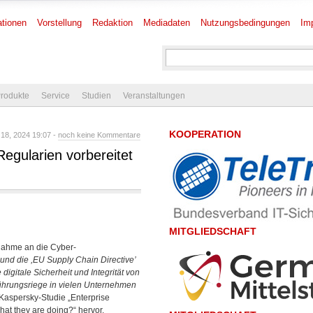
tionen
Vorstellung
Redaktion
Mediadaten
Nutzungsbedingungen
Im
rodukte
Service
Studien
Veranstaltungen
KOOPERATION
 18, 2024 19:07 -
noch keine Kommentare
Regularien vorbereitet
MITGLIEDSCHAFT
gnahme an die Cyber-
 und die ,EU Supply Chain Directive’
 digitale Sicherheit und Integrität von
Führungsriege in vielen Unternehmen
aspersky-Studie „Enterprise
at they are doing?“ hervor.