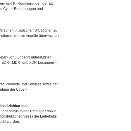
tten- und KI-Regulierungen der EU
 neue Cyber-Bedrohungen und
ersonen in kritischen Situationen zu
mulieren, wie sie Angriffe überwachen
xpert-Schulungen“) unterstützten
ster EDR-, MDR- und XDR-Lösungen –
ten Produkte und Services sowie der
üfung der Cyber-
chvollziehbar sein!
 Lebenszyklus des Produktes sowie
onstruktionsprozess der Lieferkette
wacht werden.