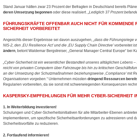
Stand Januar hätten zwar 23 Prozent der Befragten in Deutschland bereits Pläne
deren Umsetzung begonnen
oder diese realisiert.
„Lediglich 37 Prozent befand
FÜHRUNGSKRÄFTE OFFENBAR AUCH NICHT FÜR KOMMENDE R
SICHERHEIT VORBEREITET
Angesichts dieser Ergebnisse sei davon auszugehen,
„dass die Führungsriege v
NIS-2, den ,EU Resilience Act’ und die ,EU Supply Chain Directive’ vorbereitet ist
ändern
, betont Waldemar Bergstreiser, „General Manager Central Europe“ bei K
„Cyber-Sicherheit ist ein wesentlicher Bestandteil unseres alltäglichen Lebens – 
reicht von privaten Computern über Fahrzeuge bis hin zu kritischen Geschäftsfu
an der Umsetzung der Schutzmaßnahmen beziehungsweise ,Compliance’ mit Reg
Organisationen vorgeben.“
Unternehmen müssten
dringend Ressourcen bereits
Regularien vorbereiten, da sie sonst mit schwerwiegenden Konsequenzen rech
KASPERSKY-EMPFEHLUNGEN FÜR MEHR CYBER-SICHERHEIT I
1. In Weiterbildung investieren!
Schulungen und Cyber-Sicherheitsinitiativen für alle Mitarbeiter-Ebenen anbiet
implementieren, um spezifische Sicherheitsanforderungen zu adressieren und das
Sicherheitsvorfälle zu reduzieren.
2. Fortlaufend informieren!