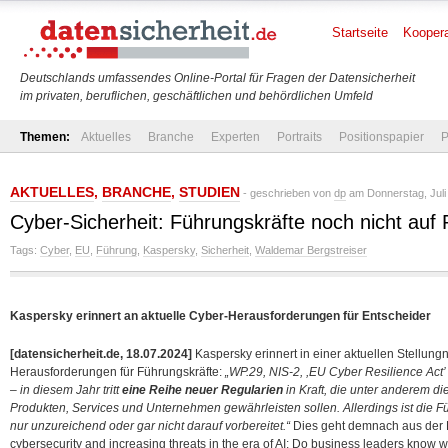
Startseite
Koopera
Deutschlands umfassendes Online-Portal für Fragen der Datensicherheit
im privaten, beruflichen, geschäftlichen und behördlichen Umfeld
Themen:
Aktuelles
Branche
Experten
Portraits
Positionspapier
P
AKTUELLES
,
BRANCHE
,
STUDIEN
- geschrieben von
dp
am Donnerstag, Juli
Cyber-Sicherheit: Führungskräfte noch nicht auf 
Tags:
Cyber
,
EU
,
Führung
,
Kaspersky
,
Sicherheit
,
Waldemar Bergstreiser
Kaspersky erinnert an aktuelle Cyber-Herausforderungen für Entscheider
[datensicherheit.de, 18.07.2024]
Kaspersky erinnert in einer aktuellen Stellun
Herausforderungen für Führungskräfte:
„WP.29, NIS-2, ,EU Cyber Resilience Act’
– in diesem Jahr tritt
eine Reihe neuer Regularien
in Kraft, die unter anderem die
Produkten, Services und Unternehmen gewährleisten sollen. Allerdings ist die 
nur unzureichend oder gar nicht darauf vorbereitet.“
Dies geht demnach aus der K
cybersecurity and increasing threats in the era of
AI: Do business leaders know wh