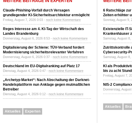
WEITERE BEITRÄGE IN EXPERTEN
WEITERE BEI
Claude-Phishing-Vorfall durch Versagen
6 Ratschläge zur
grundlegender KI-Sicherheitsarchitektur ermöglicht
Zeiten erhöhter 
Freitag, August 7, 2026 0:03 -
noch keine Kommentare
Sonntag, August 9, 
Reges Interesse am 4. KI-Tag der Wirtschaft des
Existenzielle IT-
Landes Brandenburg
Krankenhäuser zu
Donnerstag, August 6, 2026 8:53 -
noch keine Kommentare
Samstag, August 8,
Digitalisierung der Schiene: TÜV-Verband fordert
Zutrittskontrolle
Modernisierung sicherheitsrelevanter Verfahren
Cybersecurity-Pri
Donnerstag, August 6, 2026 0:37 -
noch keine Kommentare
Samstag, August 8,
Deutschland im EU-Digitalranking auf Platz 17
KI als Produktivi
bis zu acht Stun
Dienstag, August 4, 2026 0:47 -
noch keine Kommentare
Freitag, August 7, 
„Archetyp Market“: Nach Abschaltung der Darknet-
Handelsplattform nun Anklage gegen mutmaßlichen
NIS-2 Compliance
Betreiber
Donnerstag, August 
Dienstag, August 4, 2026 0:12 -
noch keine Kommentare
Aktuelles
Bra
Aktuelles
Experten