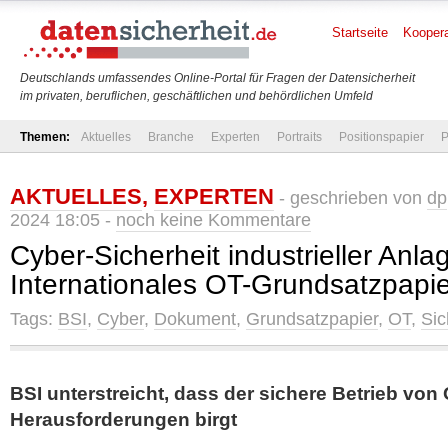
Startseite
Koopera
Deutschlands umfassendes Online-Portal für Fragen der Datensicherheit
im privaten, beruflichen, geschäftlichen und behördlichen Umfeld
Themen:
Aktuelles
Branche
Experten
Portraits
Positionspapier
P
AKTUELLES
,
EXPERTEN
- geschrieben von
dp
2024 18:05 -
noch keine Kommentare
Cyber-Sicherheit industrieller Anla
Internationales OT-Grundsatzpapier
Tags:
BSI
,
Cyber
,
Dokument
,
Grundsatzpapier
,
OT
,
Sic
BSI unterstreicht, dass der sichere Betrieb von
Herausforderungen birgt