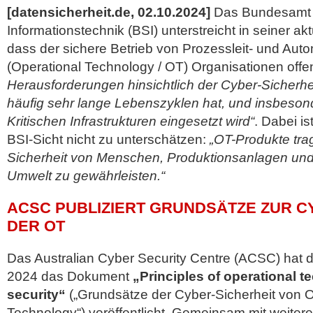
[datensicherheit.de, 02.10.2024]
Das Bundesamt fü
Informationstechnik (BSI) unterstreicht in seiner a
dass der sichere Betrieb von Prozessleit- und Aut
(Operational Technology / OT) Organisationen offen
Herausforderungen hinsichtlich der Cyber-Sicherhe
häufig sehr lange Lebenszyklen hat, und insbesond
Kritischen Infrastrukturen eingesetzt wird“
. Dabei i
BSI-Sicht nicht zu unterschätzen:
„OT-Produkte tra
Sicherheit von Menschen, Produktionsanlagen und n
Umwelt zu gewährleisten.“
ACSC PUBLIZIERT GRUNDSÄTZE ZUR C
DER OT
Das Australian Cyber Security Centre (ACSC) hat
2024 das Dokument
„Principles of operational 
security“
(„Grundsätze der Cyber-Sicherheit von O
Technology“) veröffentlicht. Gemeinsam mit weitere