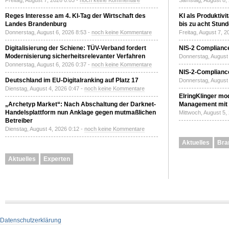
Freitag, August 7, 2026 0:03 -
noch keine Kommentare
Samstag, August 8,
Reges Interesse am 4. KI-Tag der Wirtschaft des
KI als Produktivi
Landes Brandenburg
bis zu acht Stun
Donnerstag, August 6, 2026 8:53 -
noch keine Kommentare
Freitag, August 7, 
Digitalisierung der Schiene: TÜV-Verband fordert
NIS-2 Compliance
Modernisierung sicherheitsrelevanter Verfahren
Donnerstag, August 
Donnerstag, August 6, 2026 0:37 -
noch keine Kommentare
NIS-2-Compliance
Deutschland im EU-Digitalranking auf Platz 17
Donnerstag, August 
Dienstag, August 4, 2026 0:47 -
noch keine Kommentare
ElringKlinger mod
„Archetyp Market“: Nach Abschaltung der Darknet-
Management mit 
Handelsplattform nun Anklage gegen mutmaßlichen
Mittwoch, August 5,
Betreiber
Dienstag, August 4, 2026 0:12 -
noch keine Kommentare
Aktuelles
Bra
Aktuelles
Experten
Datenschutzerklärung