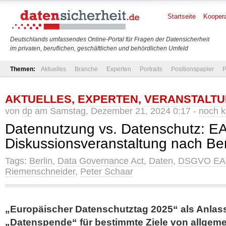
Startseite
Koopera
Deutschlands umfassendes Online-Portal für Fragen der Datensicherheit
im privaten, beruflichen, geschäftlichen und behördlichen Umfeld
Themen:
Aktuelles
Branche
Experten
Portraits
Positionspapier
P
AKTUELLES
,
EXPERTEN
,
VERANSTALT
von
dp
am Samstag, Dezember 21, 2024 0:17 -
noch 
Datennutzung vs. Datenschutz: EA
Diskussionsveranstaltung nach Ber
Tags:
Berlin
,
Data Governance Act
,
Daten
,
DSGVO EA
Riemenschneider
,
Peter Schaar
„Europäischer Datenschutztag 2025“ als Anlass
„Datenspende“ für bestimmte Ziele von allgem