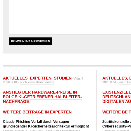
AKTUELLES
,
EXPERTEN
,
STUDIEN
AKTUELLES
,
- Aug. 7,
2026 0:18 -
noch keine Kommentare
2026 0:54 -
noch ke
ANSTIEG DER HARDWARE-PREISE IN
EXISTENZIELL
FOLGE KI-GETRIEBENER HALBLEITER-
DEUTSCHLAN
NACHFRAGE
DIGITALEN A
WEITERE BEITRÄGE IN EXPERTEN
WEITERE BEI
Claude-Phishing-Vorfall durch Versagen
Zutrittskontrolle
grundlegender KI-Sicherheitsarchitektur ermöglicht
Cybersecurity-Pri