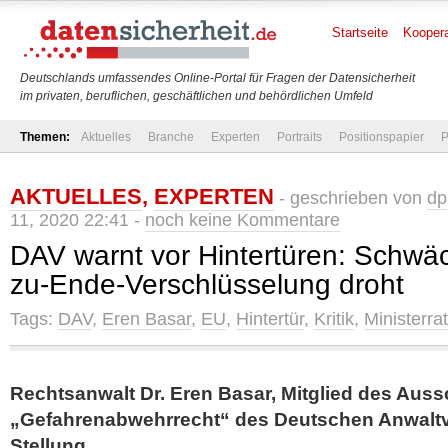
Startseite
Koopera
Deutschlands umfassendes Online-Portal für Fragen der Datensicherheit
im privaten, beruflichen, geschäftlichen und behördlichen Umfeld
Themen:
Aktuelles
Branche
Experten
Portraits
Positionspapier
P
AKTUELLES
,
EXPERTEN
- geschrieben von
dp
11, 2020 22:41 -
noch keine Kommentare
DAV warnt vor Hintertüren: Schwä
zu-Ende-Verschlüsselung droht
Tags:
DAV
,
Eren Basar
,
EU
,
Hintertür
,
Kritik
,
Ministerrat
Rechtsanwalt Dr. Eren Basar, Mitglied des Aus
„Gefahrenabwehrrecht“ des Deutschen Anwaltv
Stellung