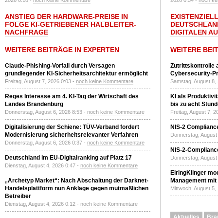
2026 0:18 -
noch keine Kommentare
2026 0:54 -
noch ke
ANSTIEG DER HARDWARE-PREISE IN
EXISTENZIELL
FOLGE KI-GETRIEBENER HALBLEITER-
DEUTSCHLAN
NACHFRAGE
DIGITALEN A
WEITERE BEITRÄGE IN EXPERTEN
WEITERE BEI
Claude-Phishing-Vorfall durch Versagen
Zutrittskontrolle
grundlegender KI-Sicherheitsarchitektur ermöglicht
Cybersecurity-Pri
Freitag, August 7, 2026 0:03 -
noch keine Kommentare
Samstag, August 8,
Reges Interesse am 4. KI-Tag der Wirtschaft des
KI als Produktivi
Landes Brandenburg
bis zu acht Stun
Donnerstag, August 6, 2026 8:53 -
noch keine Kommentare
Freitag, August 7, 
Digitalisierung der Schiene: TÜV-Verband fordert
NIS-2 Compliance
Modernisierung sicherheitsrelevanter Verfahren
Donnerstag, August 
Donnerstag, August 6, 2026 0:37 -
noch keine Kommentare
NIS-2-Compliance
Deutschland im EU-Digitalranking auf Platz 17
Donnerstag, August 
Dienstag, August 4, 2026 0:47 -
noch keine Kommentare
ElringKlinger mod
„Archetyp Market“: Nach Abschaltung der Darknet-
Management mit 
Handelsplattform nun Anklage gegen mutmaßlichen
Mittwoch, August 5,
Betreiber
Dienstag, August 4, 2026 0:12 -
noch keine Kommentare
Aktuelles
Bra