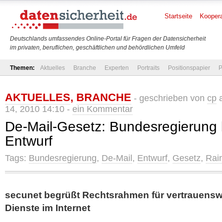
Startseite
Koopera
Deutschlands umfassendes Online-Portal für Fragen der Datensicherheit
im privaten, beruflichen, geschäftlichen und behördlichen Umfeld
Themen:
Aktuelles
Branche
Experten
Portraits
Positionspapier
P
AKTUELLES
,
BRANCHE
- geschrieben von
cp
a
14, 2010 14:10 -
ein Kommentar
De-Mail-Gesetz: Bundesregierung 
Entwurf
Tags:
Bundesregierung
,
De-Mail
,
Entwurf
,
Gesetz
,
Rai
secunet begrüßt Rechtsrahmen für vertrauensw
Dienste im Internet